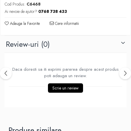
Produse Styling
Cod Produs:
C6468
Sampon
Ai nevoie de ajutor?
0768 738 433
Sampon pentru Barbati
Sampon Uscat
Adauga la Favorite
Cere informatii
Tratament de Par
Vopsea de Par
Review-uri
(0)
Ingrijirea Picioarelor
Ingrijirea Tenului
Creme de Fata
Daca doresti sa iti exprimi parerea despre acest produs
Demachiere
poti adauga un review.
Manichiura si Pedichiura
Scrie un review
Parfumuri
Body Mist
Pentru Barbati
Pentru Femei
Unisex
Produse similare
Produse Barbierit