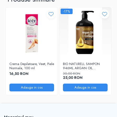
After Shave
-17%
After Shave Balsam
Aparate de Ras
Geluri si Spume de Ras
Ingrijire Barba
Servetele Umede
Seturi Cadou
Pentru Barbati
Pentru Femei
Crema Depilatoare, Veet, Piele
BIO NATURELL SAMPON
Normala, 100 ml
946ML ARGAN OIL
Uz Sanitar
&COLLAGEN
16,50 RON
30,00 RON
25,00 RON
Adauga in cos
Adauga in cos