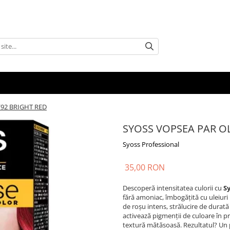
/92 BRIGHT RED
SYOSS VOPSEA PAR OL
Syoss Professional
35,00 RON
Descoperă intensitatea culorii cu
Sy
fără amoniac, îmbogățită cu uleiuri
de roșu intens, strălucire de durată 
activează pigmenții de culoare în p
textură mătăsoasă. Rezultatul? Un pă