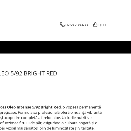
0768 738 433
0,00
EO 5/92 BRIGHT RED
oss Oleo Intense 5/92 Bright Red
, o vopsea permanentă
 prețioase. Formula sa profesională oferă o nuanță vibrantă
și acoperire completă a firelor albe. Uleiurile nutritive
rofunzimea firului de păr, asigurând o culoare bogată și o
r vizibil mai sănătos, plin de luminozitate și vitalitate.