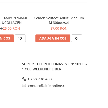
L SAMPON 946ML
Golden Scutece Adulti Medium
Golden Scu
L &COLLAGEN
M 30buc/set
ON
25,00 RON
87,00 RON
N COS
ADAUGA IN COS
ADAUG
SUPORT CLIENTI
LUNI-VINERI: 10:00 -
17:00 WEEKEND: LIBER
0768 738 433
contact@altfelonline.ro