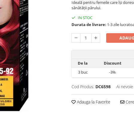
Ideală pentru femeile care își dore
sănătății părului.
IN STOC
Durata de livrare:
1-3 zile lucrato
ADAUG
De la
Discount
3
buc
-3%
Cod Produs:
DC6598
Ai nevoie
Adauga la Favorite
Cere 