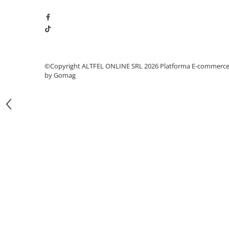
Gel de Dus
Gel de Dus pentru Barbati
Prosoape si Bureti de Baie
Sapun
Sare de Baie
©Copyright ALTFEL ONLINE SRL 2026
Platforma E-commerc
by Gomag
Spumant de Baie
Epilare
Igiena Intima
Absorbante
Absorbante Incontinenta
Absorbante Zilnice
Lotiuni si Geluri Intime
Scutece pentru Adulti
Servetele Intime
Servetele Umede pentru Adulti
Igiena Orala