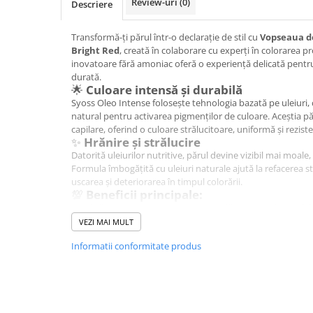
Review-uri
(0)
Descriere
Hrana, Accesorii si Ingrijire Animale
Accesorii
Transformă-ți părul într-o declarație de stil cu
Vopseaua de
Bright Red
, creată în colaborare cu experți în colorarea p
Hrana Caini
inovatoare fără amoniac oferă o experiență delicată pentru 
Hrana Umeda
durată.
🌟
Culoare intensă și durabilă
Hrana Uscata
Syoss Oleo Intense folosește tehnologia bazată pe uleiuri, 
Recompense
natural pentru activarea pigmenților de culoare. Aceștia p
Hrana Pisici
capilare, oferind o culoare strălucitoare, uniformă și reziste
✨
Hrănire și strălucire
Hrana Umeda
Datorită uleiurilor nutritive, părul devine vizibil mai moale,
Hrana Uscata
Formula îmbogățită cu uleiuri naturale ajută la refacerea st
uscarea și deteriorarea în timpul colorării.
Ingrijire Animale
💯
Beneficii principale:
Ingrijire Copii
Fără amoniac – pentru un miros plăcut și o aplicare deli
Nuanță intensă de roșu luminos, cu reflexii strălucitoar
VEZI MAI MULT
Accesorii Ingrijire Copii
Acoperire 100% a firelor albe;
Informatii conformitate produs
Dus si Baie
Culoare de lungă durată, rezistentă la spălări;
Textură cremoasă, ușor de aplicat acasă;
Accesorii Baie
Efect de păr neted, sănătos și catifelat.
💇‍♀️
Mod de utilizare:
Gel de Dus pentru Copii
Amestecă crema colorantă cu dezvoltatorul conform instruc
Pudra de Talc