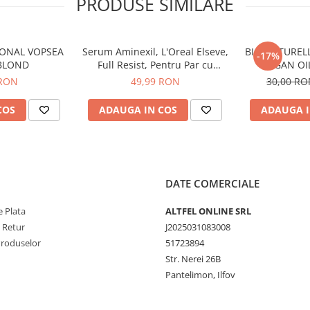
PRODUSE SIMILARE
pul recomandat (aprox. 30
ea culorii și hidratare intensă.
 părului;
IONAL VOPSEA
Serum Aminexil, L'Oreal Elseve,
BIO NATUREL
izare;
-17%
 BLOND
Full Resist, Pentru Par cu
ARGAN OI
tru o strălucire de durată.
Tendinta de Cadere, 100 ml
 RON
49,99 RON
30,00 R
ofesionale din Japonia,
e calitate.
COS
ADAUGA IN COS
ADAUGA I
uloare intensă, o strălucire
are.
DATE COMERCIALE
 Plata
ALTFEL ONLINE SRL
e Retur
J2025031083008
Produselor
51723894
Str. Nerei 26B
Pantelimon, Ilfov