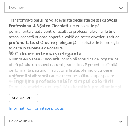
Sampon pentru Copii
Descriere
Uleiuri, Lotiuni si Creme
Igiena Orala
Transformă-ți părul într-o adevărată declarație de stil cu
Syoss
Professional 4-8 Șaten Ciocolatiu
, o vopsea de păr
Pasta de Dinti
permanentă creată pentru rezultate profesionale chiar la tine
Periuta de Dinti
acasă. Această nuanță bogată și caldă de șaten ciocolatiu aduce
profunditate, strălucire și eleganță
, inspirate de tehnologia
Jucarii copii
folosită în saloanele de coafură.
🌟
Culoare intensă și elegantă
Scutece pentru Copii
Nuanța
4-8 Șaten Ciocolatiu
combină tonuri calde, bogate, ce
Servetele Umede pentru Copii
oferă părului un aspect natural și sofisticat. Pigmenții de înaltă
performanță pătrund în structura firului, oferind o
culoare
Ingrijire Personala
uniformă și vibrantă
care se menține spălare după spălare.
Creme de Maini
✨
Îngrijire profesională în timpul colorării
Formula vopselei este îmbogățită cu
keratină, pro-vitamine și
Creme si Lotiuni de Corp
uleiuri nutritive
, care protejează și hrănesc părul pe durata
Deodorante si Antiperspirante
procesului de colorare. Firele de păr devin mai moi, mai elastice și
VEZI MAI MULT
strălucitoare, cu o textură mătăsoasă și sănătoasă.
Deodorant Barbati
💯
Informatii conformitate produs
Beneficii principale:
Deodorant Dama
Șaten ciocolatiu intens, cu reflexe calde naturale;
Acoperire completă a firelor albe;
Review-uri
(0)
Deodorant Unisex
Culoare uniformă și durabilă;
Dus si Baie
Protecție și hidratare pentru păr;