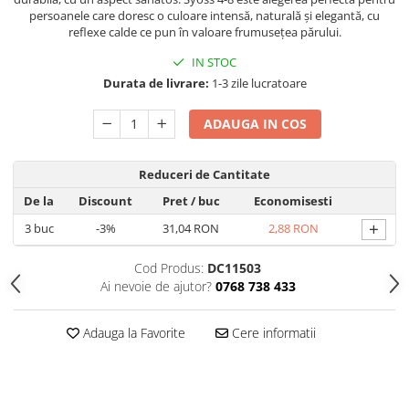
Hrana, Accesorii si Ingrijire Animale
persoanele care doresc o culoare intensă, naturală și elegantă, cu
reflexe calde ce pun în valoare frumusețea părului.
Accesorii
IN STOC
Hrana Caini
Durata de livrare:
1-3 zile lucratoare
Hrana Umeda
Hrana Uscata
ADAUGA IN COS
Recompense
Hrana Pisici
Reduceri de Cantitate
Hrana Umeda
De la
Discount
Pret
/ buc
Economisesti
Hrana Uscata
+
3
buc
-3%
31,04 RON
2,88 RON
Ingrijire Animale
Cod Produs:
DC11503
Ingrijire Copii
Ai nevoie de ajutor?
0768 738 433
Accesorii Ingrijire Copii
Dus si Baie
Adauga la Favorite
Cere informatii
Accesorii Baie
Gel de Dus pentru Copii
Pudra de Talc