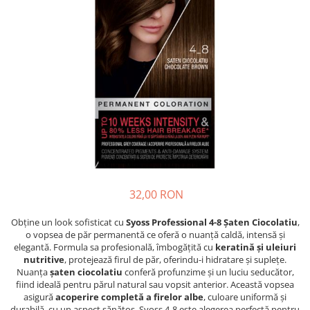
Detergent Pudra Automat
Detergent Lichid
Detergent Pudra Manual
Detergent Lichid Gel
Inalbitor Rufe
Intretinere Masina de Spalat Rufe
Servetele Captare Culori
Solutie Pete
Detergent Vase
32,00 RON
Diverse
Bidoane si canistre
Obține un look sofisticat cu
Syoss Professional 4-8 Șaten Ciocolatiu
,
o vopsea de păr permanentă ce oferă o nuanță caldă, intensă și
Gratare
elegantă. Formula sa profesională, îmbogățită cu
keratină și uleiuri
Incubatoare
nutritive
, protejează firul de păr, oferindu-i hidratare și suplețe.
Nuanța
șaten ciocolatiu
conferă profunzime și un luciu seducător,
Lampi solare
fiind ideală pentru părul natural sau vopsit anterior. Această vopsea
asigură
acoperire completă a firelor albe
, culoare uniformă și
Unelte
durabilă, cu un aspect sănătos. Syoss 4-8 este alegerea perfectă pentru