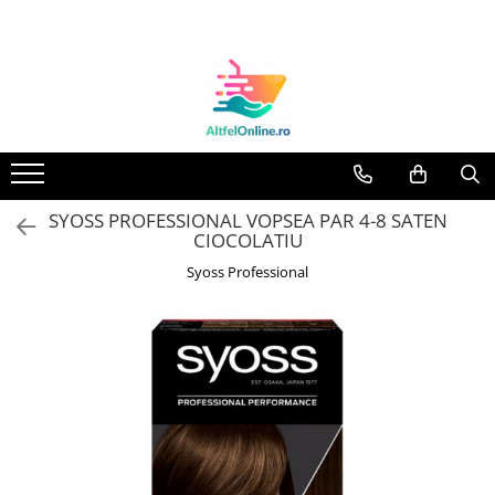
Toate Produsele
Produse Cosmetice Premium
Reducere 20% la achizitionarea a
minimum 3 produse identice
Oferte
SYOSS PROFESSIONAL VOPSEA PAR 4-8 SATEN
Balsam Rufe
CIOCOLATIU
Balsam Lichid Rufe
Syoss Professional
Odorizant Textile Spray
Perle Parfumate
Servetele parfumate rufe
Capsule si Tablete pentru Masina
de Spalat Vase
Detergent Rufe
Detergent Capsule