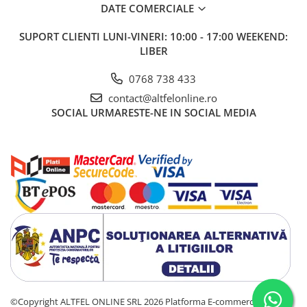
Apa de Gura
DATE COMERCIALE
Pasta de Dinti
SUPORT CLIENTI
LUNI-VINERI: 10:00 - 17:00 WEEKEND:
Periuta de Dinti
LIBER
Ingrijire Buze
0768 738 433
Ingrijirea Parului
contact@altfelonline.ro
Balsam de Par
SOCIAL
URMARESTE-NE IN SOCIAL MEDIA
Produse Styling
Sampon
Sampon pentru Barbati
Sampon Uscat
Tratament de Par
Vopsea de Par
Ingrijirea Picioarelor
Ingrijirea Tenului
Creme de Fata
Demachiere
©Copyright ALTFEL ONLINE SRL 2026
Platforma E-commerce by
Manichiura si Pedichiura