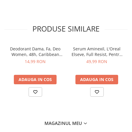
After Shave
After Shave Balsam
Aparate de Ras
PRODUSE SIMILARE
Geluri si Spume de Ras
Ingrijire Barba
Servetele Umede
Deodorant Dama, Fa, Deo
Serum Aminexil, L'Oreal
Seturi Cadou
Women, 48h, Caribbean
Elseve, Full Resist, Pentru
Wave Lemon, Spray, 150 ml
Par cu Tendinta de Cadere,
14,99 RON
49,99 RON
Pentru Barbati
100 ml
Pentru Femei
Uz Sanitar
ADAUGA IN COS
ADAUGA IN COS
MAGAZINUL MEU