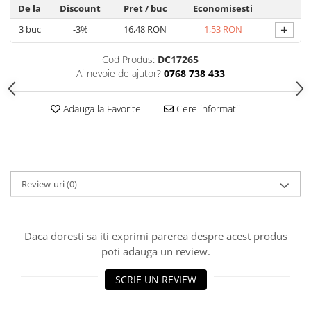
Produse Styling
De la
Discount
Pret
/ buc
Economisesti
Sampon
+
3
buc
-3%
16,48 RON
1,53 RON
Sampon pentru Barbati
Sampon Uscat
Cod Produs:
DC17265
Tratament de Par
Ai nevoie de ajutor?
0768 738 433
Vopsea de Par
Ingrijirea Picioarelor
Adauga la Favorite
Cere informatii
Ingrijirea Tenului
Creme de Fata
Demachiere
Review-uri
(0)
Manichiura si Pedichiura
Parfumuri
Body Mist
Daca doresti sa iti exprimi parerea despre acest produs
Pentru Barbati
poti adauga un review.
Pentru Femei
SCRIE UN REVIEW
Unisex
Produse Barbierit