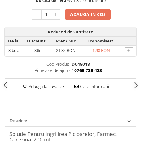
Produse Styling
Durata de livrare:
1-3 zile lucratoare
Sampon
ADAUGA IN COS
Sampon pentru Barbati
Sampon Uscat
Reduceri de Cantitate
Tratament de Par
Vopsea de Par
De la
Discount
Pret
/ buc
Economisesti
Ingrijirea Picioarelor
+
3
buc
-3%
21,34 RON
1,98 RON
Ingrijirea Tenului
Cod Produs:
DC48018
Creme de Fata
Ai nevoie de ajutor?
0768 738 433
Demachiere
Manichiura si Pedichiura
Adauga la Favorite
Cere informatii
Parfumuri
Body Mist
Pentru Barbati
Descriere
Pentru Femei
Unisex
Solutie Pentru Ingrijirea Picioarelor, Farmec,
Produse Barbierit
Glicerina, 200 ml