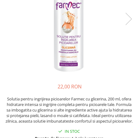
Epilare
Carlige Rufe
Solutii Curatare Mobila
Igiena Intima
Decoratiuni interior
Solutii Curatare Pardoseli
Absorbante
Hartie Igienica
Solutii Curatare Suprafete Diverse
Absorbante Incontinenta
Ingrijire Incaltaminte
Solutii Desfundare Scurgeri
Absorbante Zilnice
Lavete si Bureti
Solutii Intretinere Textile
Lotiuni si Geluri Intime
Manusi Menaj
Universale
Scutece pentru Adulti
Rezerva Mop, Faras, Perie
Servetele Intime
Saci Menajeri
Servetele Umede pentru Adulti
Igiena Orala
22,00 RON
Apa de Gura
Pasta de Dinti
Solutia pentru ingrijirea picioarelor Farmec cu glicerina, 200 ml, ofera
Periuta de Dinti
hidratare intensa si ingrijire completa pentru picioarele tale. Formula
sa imbogatita cu glicerina si alte ingrediente active ajuta la hidratarea
Ingrijire Buze
si protejarea pielii, lasand-o moale si catifelata. Ideal pentru utilizarea
Ingrijirea Parului
zilnica, aceasta solutie imbunatateste confortul si aspectul picioarelor.
Balsam de Par
IN STOC