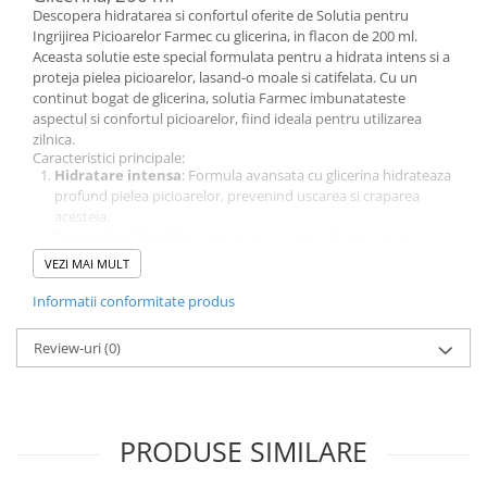
Descopera hidratarea si confortul oferite de Solutia pentru
After Shave
Ingrijirea Picioarelor Farmec cu glicerina, in flacon de 200 ml.
After Shave Balsam
Aceasta solutie este special formulata pentru a hidrata intens si a
Aparate de Ras
proteja pielea picioarelor, lasand-o moale si catifelata. Cu un
continut bogat de glicerina, solutia Farmec imbunatateste
Geluri si Spume de Ras
aspectul si confortul picioarelor, fiind ideala pentru utilizarea
Ingrijire Barba
zilnica.
Caracteristici principale:
Servetele Umede
Hidratare intensa
: Formula avansata cu glicerina hidrateaza
Seturi Cadou
profund pielea picioarelor, prevenind uscarea si craparea
acesteia.
Pentru Barbati
Protectie si ingrijire
: Imbogatita cu ingrediente active,
Pentru Femei
solutia protejeaza si ingrijeste pielea, lasand-o moale si
VEZI MAI MULT
catifelata.
Uz Sanitar
Ingrediente de calitate
: Contine ingrediente sigure si
Informatii conformitate produs
eficiente, menite sa asigure ingrijirea optima a picioarelor.
Textura usoara
: Solutia are o textura usoara si se absoarbe
Review-uri
(0)
rapid in piele, fara a lasa urme grase.
Eficienta economica
: Flaconul de 200 ml asigura utilizari
multiple, fiind o alegere economica pentru ingrijirea zilnica a
picioarelor.
PRODUSE SIMILARE
Compatibilitate universala
: Potrivita pentru toate tipurile
de piele, inclusiv pentru pielea sensibila.
Utilizare: