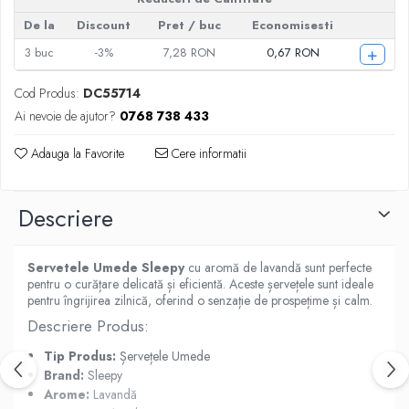
Produse Styling
Sampon
De la
Discount
Pret
/ buc
Economisesti
Sampon pentru Barbati
+
3
buc
-3%
7,28 RON
0,67 RON
Sampon Uscat
Cod Produs:
DC55714
Tratament de Par
Ai nevoie de ajutor?
0768 738 433
Vopsea de Par
Ingrijirea Picioarelor
Adauga la Favorite
Cere informatii
Ingrijirea Tenului
Creme de Fata
Descriere
Demachiere
Manichiura si Pedichiura
Servetele Umede Sleepy
cu aromă de lavandă sunt perfecte
Parfumuri
pentru o curățare delicată și eficientă. Aceste șervețele sunt ideale
pentru îngrijirea zilnică, oferind o senzație de prospețime și calm.
Body Mist
Descriere Produs:
Pentru Barbati
Pentru Femei
Tip Produs:
Șervețele Umede
Unisex
Brand:
Sleepy
Arome:
Lavandă
Produse Barbierit