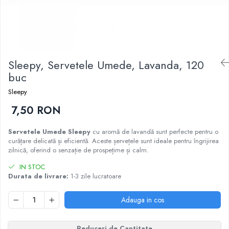
Epilare
Carlige Rufe
Solutii Curatare Mobila
Igiena Intima
Decoratiuni interior
Solutii Curatare Pardoseli
Absorbante
Hartie Igienica
Solutii Curatare Suprafete Diverse
Absorbante Incontinenta
Ingrijire Incaltaminte
Solutii Desfundare Scurgeri
Sleepy, Servetele Umede, Lavanda, 120
Absorbante Zilnice
Lavete si Bureti
Solutii Intretinere Textile
buc
Lotiuni si Geluri Intime
Manusi Menaj
Universale
Scutece pentru Adulti
Sleepy
Rezerva Mop, Faras, Perie
Servetele Intime
7,50 RON
Saci Menajeri
Servetele Umede pentru Adulti
Igiena Orala
Servetele Umede Sleepy
cu aromă de lavandă sunt perfecte pentru o
curățare delicată și eficientă. Aceste șervețele sunt ideale pentru îngrijirea
Apa de Gura
zilnică, oferind o senzație de prospețime și calm.
Pasta de Dinti
IN STOC
Periuta de Dinti
Durata de livrare:
1-3 zile lucratoare
Ingrijire Buze
Adauga in cos
Ingrijirea Parului
Balsam de Par
Reduceri de Cantitate