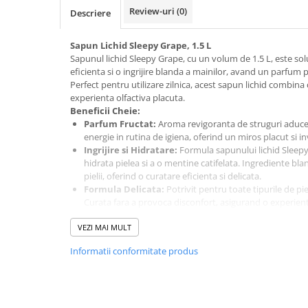
Review-uri
(0)
Hrana, Accesorii si Ingrijire Animale
Descriere
Accesorii
Sapun Lichid Sleepy Grape, 1.5 L
Hrana Caini
Sapunul lichid Sleepy Grape, cu un volum de 1.5 L, este sol
eficienta si o ingrijire blanda a mainilor, avand un parfum p
Hrana Umeda
Perfect pentru utilizare zilnica, acest sapun lichid combina
Hrana Uscata
experienta olfactiva placuta.
Recompense
Beneficii Cheie:
Parfum Fructat:
Aroma revigoranta de struguri aduce
Hrana Pisici
energie in rutina de igiena, oferind un miros placut si in
Hrana Umeda
Ingrijire si Hidratare:
Formula sapunului lichid Sleep
hidrata pielea si a o mentine catifelata. Ingrediente bla
Hrana Uscata
pielii, oferind o curatare eficienta si delicata.
Ingrijire Animale
Formula Delicata:
Potrivit pentru toate tipurile de piel
Curata fara a provoca disconfort, asigurand o experient
Ingrijire Copii
Ambalaj Economic:
Cu un volum generos de 1.5 L, sap
Accesorii Ingrijire Copii
VEZI MAI MULT
utilizare acasa, in birouri sau in locuri cu trafic mare.
frecventa, fiind o alegere economica si practica.
Dus si Baie
Informatii conformitate produs
Usor de Utilizat:
Recipientul cu pompa permite dozarea 
Accesorii Baie
minimizand risipa si facilitand o aplicare usoara.
Mod de Utilizare:
Aplicati o cantitate mica de sapun lichid
Gel de Dus pentru Copii
pana obtineti spuma. Clatiti bine cu apa. Utilizati regulat 
Pudra de Talc
hidratate.