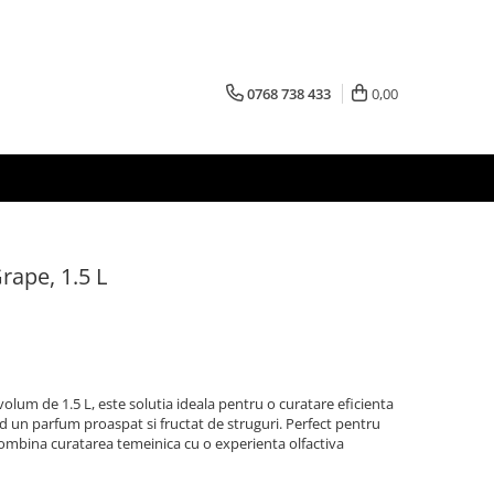
0768 738 433
0,00
rape, 1.5 L
olum de 1.5 L, este solutia ideala pentru o curatare eficienta
and un parfum proaspat si fructat de struguri. Perfect pentru
d combina curatarea temeinica cu o experienta olfactiva