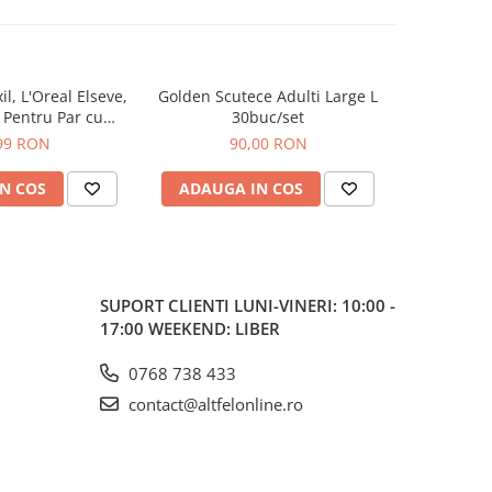
, L'Oreal Elseve,
Golden Scutece Adulti Large L
Deodoran
, Pentru Par cu
30buc/set
Fresh W
 Cadere, 100 ml
Lemongra
99 RON
90,00 RON
N COS
ADAUGA IN COS
ADAUG
SUPORT CLIENTI
LUNI-VINERI: 10:00 -
17:00 WEEKEND: LIBER
0768 738 433
contact@altfelonline.ro