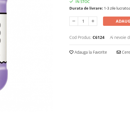
IN STOC
Durata de livrare:
1-3 zile lucrato
ADAUG
Cod Produs:
C6124
Ai nevoie d
Adauga la Favorite
Cere 