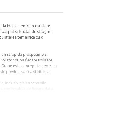
utia ideala pentru o curatare
roaspat si fructat de struguri.
 curatarea temeinica cu o
 un strop de prospetime si
viorator dupa fiecare utilizare.
y Grape este conceputa pentru a
nde previn uscarea si iritarea
e, inclusiv pielea sensibila.
a confortabila de fiecare data.
unul lichid este ideal pentru
 Reduce necesitatea de reumplere
precisa si igienica a sapunului,
 pe maini, adaugati apa si frecati
pentru a mentine mainile curate si