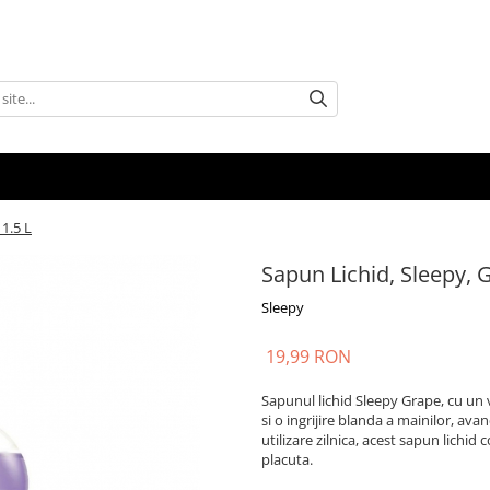
 1.5 L
Sapun Lichid, Sleepy, G
Sleepy
19,99 RON
Sapunul lichid Sleepy Grape, cu un v
si o ingrijire blanda a mainilor, av
utilizare zilnica, acest sapun lichi
placuta.