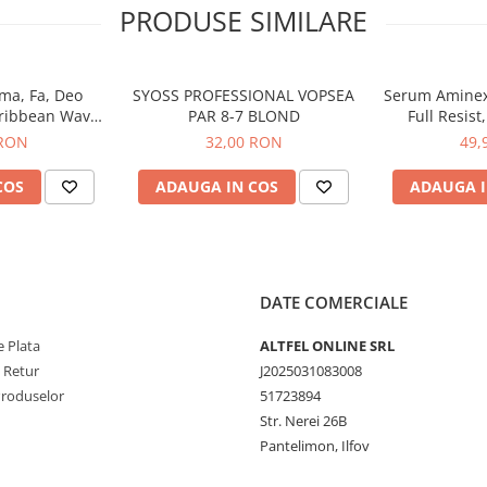
PRODUSE SIMILARE
 temperatura camerei, ferit de
ul este bine inchis pentru a
mbina o curatare eficienta cu un
ma, Fa, Deo
SYOSS PROFESSIONAL VOPSEA
Serum Aminexil
revitalizanta. Ideal pentru
ribbean Wave
PAR 8-7 BLOND
Full Resist
y, 150 ml
Tendinta de
 RON
32,00 RON
49,
COS
ADAUGA IN COS
ADAUGA I
DATE COMERCIALE
 Plata
ALTFEL ONLINE SRL
e Retur
J2025031083008
Produselor
51723894
Str. Nerei 26B
Pantelimon, Ilfov