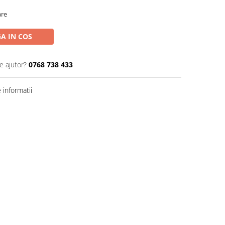
are
A IN COS
e ajutor?
0768 738 433
informatii