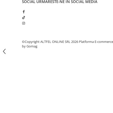
SOCIAL
URMARESTE-NE IN SOCIAL MEDIA
Gel de Dus
Gel de Dus pentru Barbati
Prosoape si Bureti de Baie
Sapun
Sare de Baie
Spumant de Baie
©Copyright ALTFEL ONLINE SRL 2026
Platforma E-commerc
Epilare
by Gomag
Igiena Intima
Absorbante
Absorbante Incontinenta
Absorbante Zilnice
Lotiuni si Geluri Intime
Scutece pentru Adulti
Servetele Intime
Servetele Umede pentru Adulti
Igiena Orala