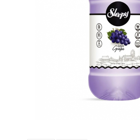
Detergent Pudra Automat
Detergent Lichid
Detergent Pudra Manual
Detergent Lichid Gel
Inalbitor Rufe
Intretinere Masina de Spalat Rufe
Servetele Captare Culori
Solutie Pete
Detergent Vase
Diverse
Bidoane si canistre
Gratare
Incubatoare
Lampi solare
Unelte