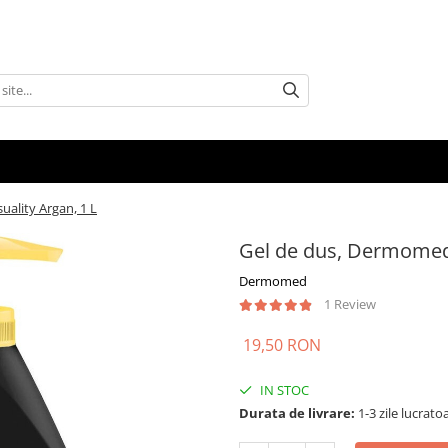
ality Argan, 1 L
Gel de dus, Dermomed,
Dermomed
1 Review
19,50 RON
IN STOC
Durata de livrare:
1-3 zile lucrato