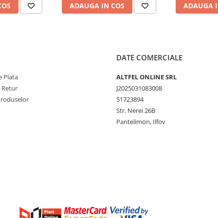
COS
ADAUGA IN COS
ADAUGA I
DATE COMERCIALE
 Plata
ALTFEL ONLINE SRL
e Retur
J2025031083008
Produselor
51723894
Str. Nerei 26B
Pantelimon, Ilfov