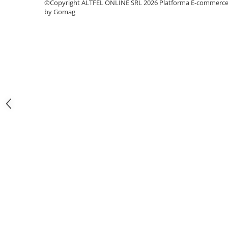
©Copyright ALTFEL ONLINE SRL 2026
Platforma E-commerc
Gel de Dus
by Gomag
Gel de Dus pentru Barbati
Prosoape si Bureti de Baie
Sapun
Sare de Baie
Spumant de Baie
Epilare
Igiena Intima
Absorbante
Absorbante Incontinenta
Absorbante Zilnice
Lotiuni si Geluri Intime
Scutece pentru Adulti
Servetele Intime
Servetele Umede pentru Adulti
Igiena Orala