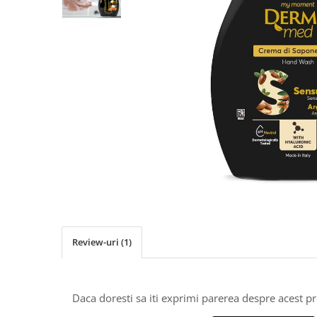
Detergent Pudra Automat
Detergent Lichid
Detergent Pudra Manual
Detergent Lichid Gel
Inalbitor Rufe
Intretinere Masina de Spalat Rufe
Servetele Captare Culori
Solutie Pete
Detergent Vase
Diverse
Bidoane si canistre
Gratare
Review-uri
(1)
Incubatoare
Lampi solare
Daca doresti sa iti exprimi parerea despre acest 
Unelte