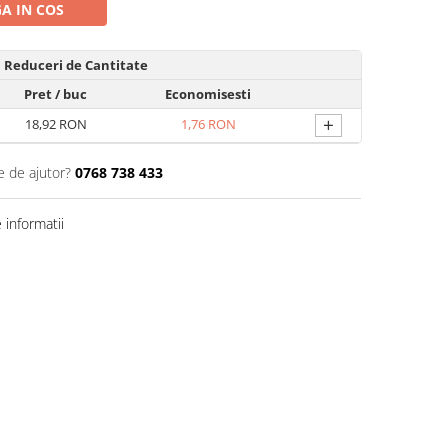
A IN COS
Reduceri de Cantitate
Pret
/ buc
Economisesti
+
18,92 RON
1,76 RON
e de ajutor?
0768 738 433
informatii