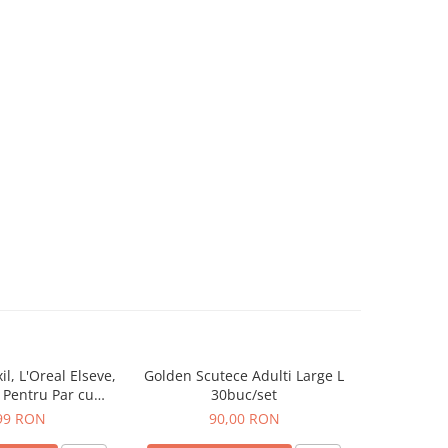
, L'Oreal Elseve,
Golden Scutece Adulti Large L
Deodoran
, Pentru Par cu
30buc/set
Fresh W
 Cadere, 100 ml
Lemongra
99 RON
90,00 RON