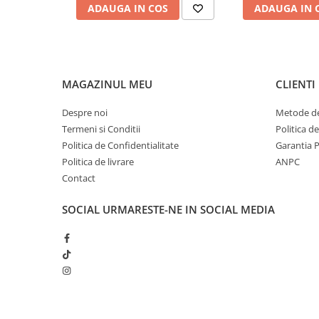
ADAUGA IN COS
ADAUGA IN 
Sampon pentru Copii
Uleiuri, Lotiuni si Creme
Igiena Orala
Pasta de Dinti
MAGAZINUL MEU
CLIENTI
Periuta de Dinti
Jucarii copii
Despre noi
Metode de
Scutece pentru Copii
Termeni si Conditii
Politica d
Politica de Confidentialitate
Garantia 
Servetele Umede pentru Copii
Politica de livrare
ANPC
Ingrijire Personala
Contact
Creme de Maini
SOCIAL
URMARESTE-NE IN SOCIAL MEDIA
Creme si Lotiuni de Corp
Deodorante si Antiperspirante
Deodorant Barbati
Deodorant Dama
Deodorant Unisex
Dus si Baie