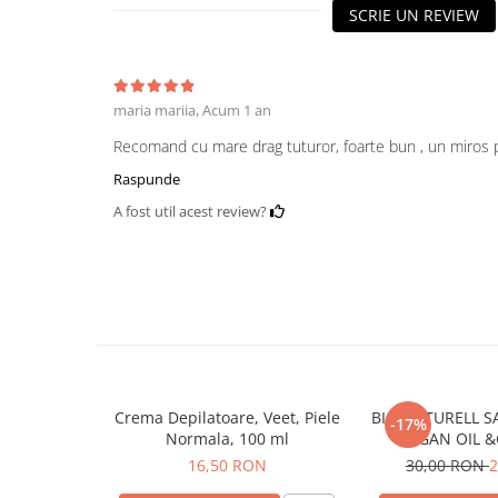
SCRIE UN REVIEW
Hrana, Accesorii si Ingrijire Animale
Accesorii
Hrana Caini
maria mariia,
Acum 1 an
Hrana Umeda
Hrana Uscata
Recomand cu mare drag tuturor, foarte bun , un miros p
Recompense
Raspunde
Hrana Pisici
A fost util acest review?
Hrana Umeda
Hrana Uscata
Ingrijire Animale
Ingrijire Copii
Accesorii Ingrijire Copii
Dus si Baie
Crema Depilatoare, Veet, Piele
BIO NATURELL 
-17%
Accesorii Baie
Normala, 100 ml
ARGAN OIL 
Gel de Dus pentru Copii
16,50 RON
30,00 RON
2
Pudra de Talc