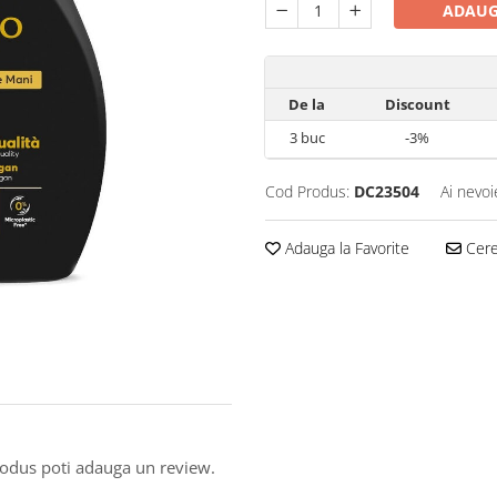
ADAUG
De la
Discount
3
buc
-3%
Cod Produs:
DC23504
Ai nevoi
Adauga la Favorite
Cere 
produs poti adauga un review.