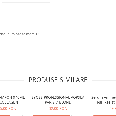
lacut , folosesc mereu !
PRODUSE SIMILARE
SAMPON 946ML
SYOSS PROFESSIONAL VOPSEA
Serum Aminexil
&COLLAGEN
PAR 8-7 BLOND
Full Resist
Tendinta de
5,00 RON
32,00 RON
49,