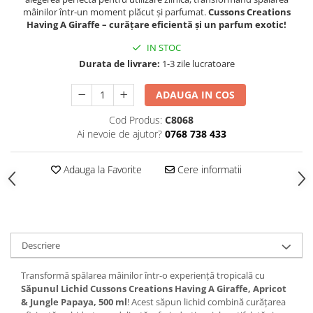
Hrana, Accesorii si Ingrijire Animale
mâinilor într-un moment plăcut și parfumat.
Cussons Creations
Having A Giraffe – curățare eficientă și un parfum exotic!
Accesorii
IN STOC
Hrana Caini
Durata de livrare:
1-3 zile lucratoare
Hrana Umeda
Hrana Uscata
ADAUGA IN COS
Recompense
Cod Produs:
C8068
Hrana Pisici
Ai nevoie de ajutor?
0768 738 433
Hrana Umeda
Hrana Uscata
Adauga la Favorite
Cere informatii
Ingrijire Animale
Ingrijire Copii
Accesorii Ingrijire Copii
Descriere
Dus si Baie
Accesorii Baie
Transformă spălarea mâinilor într-o experiență tropicală cu
Gel de Dus pentru Copii
Săpunul Lichid Cussons Creations Having A Giraffe, Apricot
& Jungle Papaya, 500 ml
! Acest săpun lichid combină curățarea
Pudra de Talc