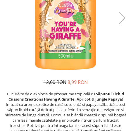
Detergent Pudra Automat
Detergent Lichid
Detergent Pudra Manual
Detergent Lichid Gel
Inalbitor Rufe
Intretinere Masina de Spalat Rufe
Servetele Captare Culori
Solutie Pete
Detergent Vase
12,00 RON
8,99 RON
Diverse
Bidoane si canistre
Bucură-te de o explozie de prospețime tropicală cu
Săpunul Lichid
Cussons Creations Having A Giraffe, Apricot & Jungle Papaya
!
Gratare
Infuzat cu arome exotice de caisă suculentă și papaya sălbatică, acest
Incubatoare
săpun lichid curăță delicat pielea, oferind o senzație de revigorare și
hidratare de lungă durată. Formula sa blândă creează o spumă bogată
Lampi solare
care lasă mâinile catifelate și îmbrăcate într-un parfum fructat
irezistibil. Potrivit pentru întreaga familie, acest săpun lichid este
Unelte
alegerea perfectă pentru utilizare zilnică, transformând spălarea