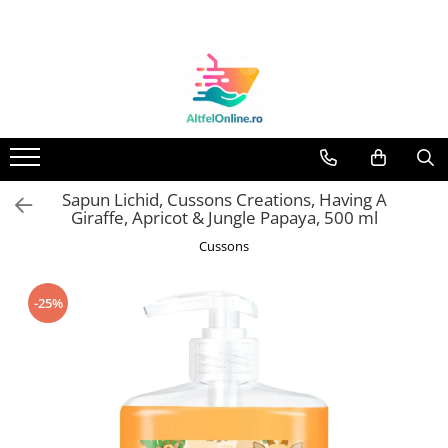
Toate Produsele
Produse Cosmetice Premium
Reducere 20% la achizitionarea a
minimum 3 produse identice
Oferte
Sapun Lichid, Cussons Creations, Having A
Balsam Rufe
Giraffe, Apricot & Jungle Papaya, 500 ml
Balsam Lichid Rufe
Cussons
Odorizant Textile Spray
Perle Parfumate
-25%
Servetele parfumate rufe
Capsule si Tablete pentru Masina
de Spalat Vase
Detergent Rufe
Detergent Capsule