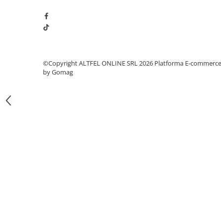
Gel de Dus
Gel de Dus pentru Barbati
Prosoape si Bureti de Baie
Sapun
Sare de Baie
©Copyright ALTFEL ONLINE SRL 2026
Platforma E-commerc
by Gomag
Spumant de Baie
Epilare
Igiena Intima
Absorbante
Absorbante Incontinenta
Absorbante Zilnice
Lotiuni si Geluri Intime
Scutece pentru Adulti
Servetele Intime
Servetele Umede pentru Adulti
Igiena Orala