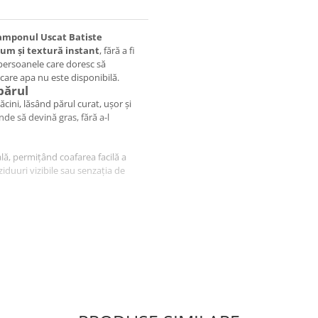
amponul Uscat Batiste
um și textură instant
, fără a fi
persoanele care doresc să
n care apa nu este disponibilă.
părul
cini, lăsând părul curat, ușor și
nde să devină gras, fără a-l
lă, permițând coafarea facilă a
eziduuri vizibile sau senzația de
uri rapide;
cini de la o distanță de