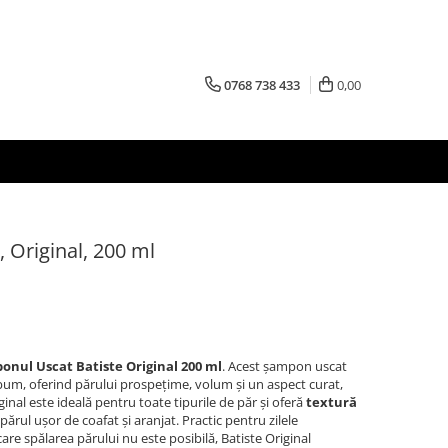
0768 738 433
0,00
 Original, 200 ml
onul Uscat Batiste Original 200 ml
. Acest șampon uscat
bum, oferind părului prospețime, volum și un aspect curat,
ginal este ideală pentru toate tipurile de păr și oferă
textură
 părul ușor de coafat și aranjat. Practic pentru zilele
 care spălarea părului nu este posibilă, Batiste Original