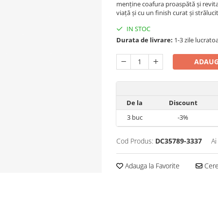
menține coafura proaspătă și revita
viață și cu un finish curat și străluci
IN STOC
Durata de livrare:
1-3 zile lucrato
ADAUG
De la
Discount
3
buc
-3%
Cod Produs:
DC35789-3337
Ai
Adauga la Favorite
Cere 