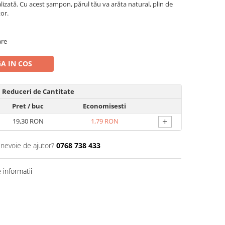
lizată. Cu acest șampon, părul tău va arăta natural, plin de
tor.
are
A IN COS
Reduceri de Cantitate
Pret
/ buc
Economisesti
+
19,30 RON
1,79 RON
 nevoie de ajutor?
0768 738 433
informatii