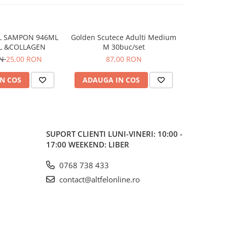
L SAMPON 946ML
Golden Scutece Adulti Medium
Golden Scu
L &COLLAGEN
M 30buc/set
ON
25,00 RON
87,00 RON
N COS
ADAUGA IN COS
ADAUG
SUPORT CLIENTI
LUNI-VINERI: 10:00 -
17:00 WEEKEND: LIBER
0768 738 433
contact@altfelonline.ro