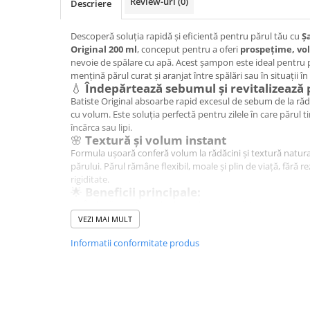
Review-uri
(0)
Descriere
Hrana, Accesorii si Ingrijire Animale
Accesorii
Descoperă soluția rapidă și eficientă pentru părul tău cu
Ș
Original 200 ml
, conceput pentru a oferi
prospețime, vol
Hrana Caini
nevoie de spălare cu apă. Acest șampon este ideal pentru 
Hrana Umeda
mențină părul curat și aranjat între spălări sau în situații î
💧
Îndepărtează sebumul și revitalizează 
Hrana Uscata
Batiste Original absoarbe rapid excesul de sebum de la rădă
Recompense
cu volum. Este soluția perfectă pentru zilele în care părul ti
Hrana Pisici
încărca sau lipi.
🌸
Textură și volum instant
Hrana Umeda
Formula ușoară conferă volum la rădăcini și textură natura
Hrana Uscata
părului. Părul rămâne flexibil, moale și plin de viață, fără r
rigiditate.
Ingrijire Animale
🌟
Beneficii principale:
Îndepărtează rapid sebumul și impuritățile;
Ingrijire Copii
Conferă volum și textură instant părului;
VEZI MAI MULT
Accesorii Ingrijire Copii
Lasă părul ușor, moale și plin de prospețime;
Informatii conformitate produs
Practic și ușor de utilizat, oriunde te afli;
Dus si Baie
Ideal pentru toate tipurile de păr;
Accesorii Baie
Permite menținerea coafurii între spălări sau pentru stil
Păr revitalizat și curat în câteva secunde.
Gel de Dus pentru Copii
💆‍♀️
Mod de utilizare:
Pudra de Talc
Agită bine flaconul înainte de utilizare. Pulverizează la rădă