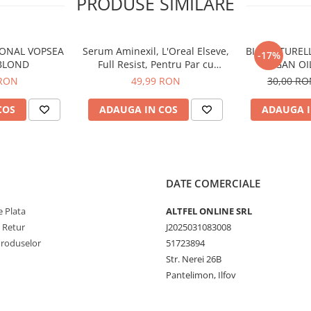
PRODUSE SIMILARE
bui produsul și a ridica firele de
 textură.
IONAL VOPSEA
Serum Aminexil, L'Oreal Elseve,
BIO NATUREL
gata de coafat.
Batiste Original
-17%
 BLOND
Full Resist, Pentru Par cu
ARGAN OI
izat și aranjat între spălări.
Tendinta de Cadere, 100 ml
 RON
49,99 RON
30,00 R
COS
ADAUGA IN COS
ADAUGA I
jit.
DATE COMERCIALE
 Plata
ALTFEL ONLINE SRL
e Retur
J2025031083008
Produselor
51723894
Str. Nerei 26B
Pantelimon, Ilfov