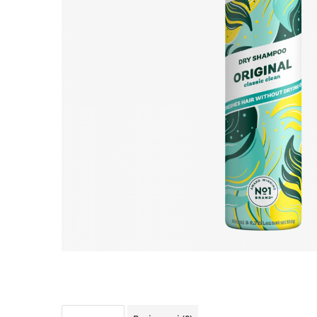
Detergent Pudra Automat
Detergent Lichid
Detergent Pudra Manual
Detergent Lichid Gel
Inalbitor Rufe
Intretinere Masina de Spalat Rufe
Servetele Captare Culori
Solutie Pete
Detergent Vase
Diverse
Bidoane si canistre
Gratare
Incubatoare
Lampi solare
Unelte