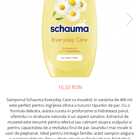
Epilare
Carlige Rufe
Solutii Curatare Mobila
Igiena Intima
Decoratiuni interior
Solutii Curatare Pardoseli
Absorbante
Hartie Igienica
Solutii Curatare Suprafete Diverse
Absorbante Incontinenta
Ingrijire Incaltaminte
Solutii Desfundare Scurgeri
Absorbante Zilnice
Lavete si Bureti
Solutii Intretinere Textile
Lotiuni si Geluri Intime
Manusi Menaj
Universale
Scutece pentru Adulti
Rezerva Mop, Faras, Perie
Servetele Intime
Saci Menajeri
Servetele Umede pentru Adulti
Igiena Orala
16,50 RON
Apa de Gura
Pasta de Dinti
Samponul Schauma Everyday Care cu musetel, in varianta de 400 ml,
Periuta de Dinti
este perfect pentru ingrijirea zilnica a tuturor tipurilor de par. Cu o
formula delicata, acesta curata in profunzime si hidrateaza parul,
Ingrijire Buze
oferindu-i o stralucire naturala si un aspect sanatos. Extractul de
Ingrijirea Parului
musetel este renumit pentru efectul sau calmant asupra scalpului si
pentru capacitatea de a revitaliza firul de par, lasandu-l mai moale si
Balsam de Par
usor de pieptanat. Ideal pentru intreaga familie, acest sampon asigura
o curatare delicata, fara a afecta structura firului de par, fiind ideal