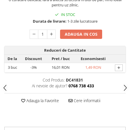
Produse Styling
pentru uz zilnic.
Sampon
IN STOC
Sampon pentru Barbati
Durata de livrare:
1-3 zile lucratoare
Sampon Uscat
Tratament de Par
ADAUGA IN COS
Vopsea de Par
Ingrijirea Picioarelor
Reduceri de Cantitate
Ingrijirea Tenului
De la
Discount
Pret
/ buc
Economisesti
Creme de Fata
+
3
buc
-3%
16,01 RON
1,49 RON
Demachiere
Manichiura si Pedichiura
Cod Produs:
DC41831
Ai nevoie de ajutor?
0768 738 433
Parfumuri
Body Mist
Adauga la Favorite
Cere informatii
Pentru Barbati
Pentru Femei
Unisex
Produse Barbierit