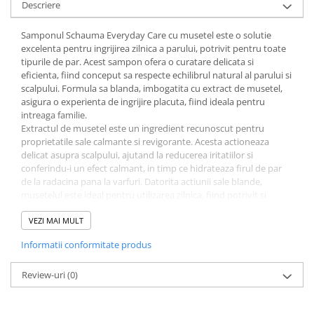
Descriere
After Shave
After Shave Balsam
Samponul Schauma Everyday Care cu musetel este o solutie
excelenta pentru ingrijirea zilnica a parului, potrivit pentru toate
Aparate de Ras
tipurile de par. Acest sampon ofera o curatare delicata si
Geluri si Spume de Ras
eficienta, fiind conceput sa respecte echilibrul natural al parului si
Ingrijire Barba
scalpului. Formula sa blanda, imbogatita cu extract de musetel,
asigura o experienta de ingrijire placuta, fiind ideala pentru
Servetele Umede
intreaga familie.
Seturi Cadou
Extractul de musetel este un ingredient recunoscut pentru
proprietatile sale calmante si revigorante. Acesta actioneaza
Pentru Barbati
delicat asupra scalpului, ajutand la reducerea iritatiilor si
Pentru Femei
conferindu-i un efect calmant, in timp ce hidrateaza firul de par
de la radacina pana la varfuri. Datorita actiunii sale blande,
Uz Sanitar
musetelul este ideal pentru utilizarea zilnica, fiind potrivit si
pentru persoanele cu scalp sensibil sau par fin, ce necesita o
ingrijire delicata. Musetelul are, de asemenea, capacitatea de a
VEZI MAI MULT
reda parului o stralucire naturala, contribuind la un aspect
Informatii conformitate produs
revitalizat si luminos dupa fiecare spalare.
Samponul Schauma Everyday Care este creat pentru a oferi o
curatare completa, eliminand impuritatile si sebumul in exces,
Review-uri
(0)
dar fara a usca firul de par. Textura sa cremoasa formeaza o
spuma bogata care se distribuie usor pe scalp si par, asigurand o