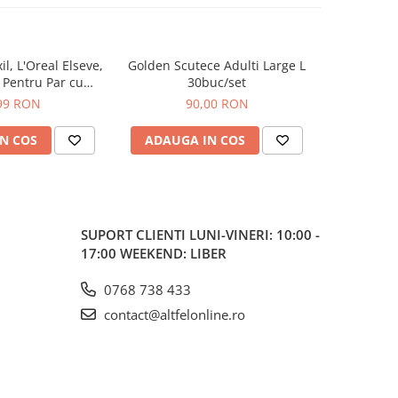
, L'Oreal Elseve,
Golden Scutece Adulti Large L
Deodoran
, Pentru Par cu
30buc/set
Fresh W
 Cadere, 100 ml
Lemongra
99 RON
90,00 RON
N COS
ADAUGA IN COS
ADAUG
SUPORT CLIENTI
LUNI-VINERI: 10:00 -
17:00 WEEKEND: LIBER
0768 738 433
contact@altfelonline.ro