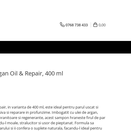
0768 738 433
0,00
n Oil & Repair, 400 ml
, in varianta de 400 ml, este ideal pentru parul uscat si
nsiva si reparare in profunzime. Imbogatit cu ulei de argan,
hranitoare si regenerante, acest sampon hraneste firul de par
ndu-l moale, stralucitor si usor de pieptanat. Formula sa
arului si ii confera o suplete naturala, facandu-l ideal pentru