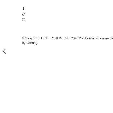
Gel de Dus
Gel de Dus pentru Barbati
Prosoape si Bureti de Baie
Sapun
Sare de Baie
©Copyright ALTFEL ONLINE SRL 2026
Platforma E-commerc
Spumant de Baie
by Gomag
Epilare
Igiena Intima
Absorbante
Absorbante Incontinenta
Absorbante Zilnice
Lotiuni si Geluri Intime
Scutece pentru Adulti
Servetele Intime
Servetele Umede pentru Adulti
Igiena Orala