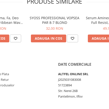
PRODUSE SIMILARE
re naturala, iar efectul este
 si mai matasos.
a, fiind potrivit pentru intreaga
dar se adapteaza bine si altor
ma, Fa, Deo
SYOSS PROFESSIONAL VOPSEA
Serum Aminexil
toare. Schauma Argan Oil & Repair
ribbean Wave
PAR 8-7 BLOND
Full Resist
erind o experienta olfactiva
y, 150 ml
Tendinta de
 RON
32,00 RON
49,
lutia perfecta pentru un par
atita cu ulei de argan, contribuie
COS
ADAUGA IN COS
ADAUGA I
-l ideal pentru persoanele care
DATE COMERCIALE
 Plata
ALTFEL ONLINE SRL
e Retur
J2025031083008
Produselor
51723894
Str. Nerei 26B
Pantelimon, Ilfov