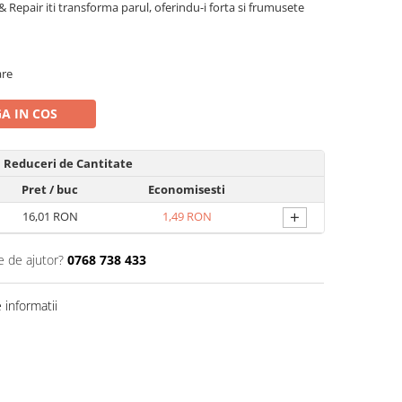
 & Repair iti transforma parul, oferindu-i forta si frumusete
are
A IN COS
Reduceri de Cantitate
Pret
/ buc
Economisesti
+
16,01 RON
1,49 RON
e de ajutor?
0768 738 433
informatii