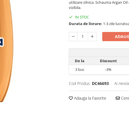
utilizare zilnica. Schauma Argan Oil
vizibila.
IN STOC
Durata de livrare:
1-3 zile lucrato
ADAUG
De la
Discount
3
buc
-3%
Cod Produs:
DC46693
Ai nevoi
Adauga la Favorite
Cere 