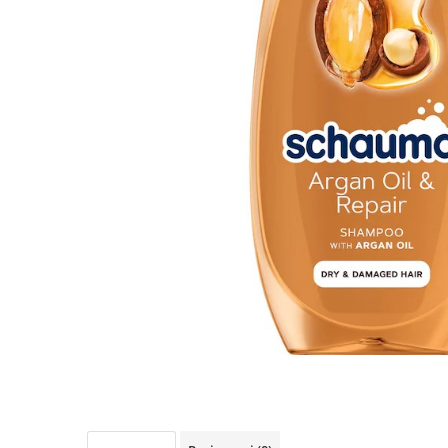
Detergent Pudra Automat
Detergent Lichid
Detergent Pudra Manual
Detergent Lichid Gel
Inalbitor Rufe
Intretinere Masina de Spalat Rufe
Servetele Captare Culori
Solutie Pete
Detergent Vase
Diverse
Bidoane si canistre
Gratare
Incubatoare
Lampi solare
Unelte