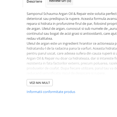
Review-uri
(0)
Descriere
Hrana, Accesorii si Ingrijire Animale
Accesorii
Samponul Schauma Argan Oil & Repair este solutia perfecta
deteriorat sau predispus la rupere. Aceasta formula avans
Hrana Caini
repara si hidrata in profunzime firul de par, folosind propri
Hrana Umeda
de argan. Uleiul de argan, cunoscut si sub numele de „aurul
continutul sau bogat de acizi grasi si antioxidanti, care ajut
Hrana Uscata
redau vitalitatea.
Recompense
Uleiul de argan este un ingredient hranitor ce actioneaza p
Hrana Pisici
hidratandu-l de la radacina pana la varfuri. Aceasta hidrat
pentru parul uscat, care adesea sufera din cauza ruperii si
Hrana Umeda
Argan Oil & Repair nu doar ca hidrateaza, dar si intareste f
Hrana Uscata
rezistenta in fata factorilor externi, precum poluarea, razel
produselor de coafat. Dupa fiecare utilizare, parul tau va de
Ingrijire Animale
reducand semnificativ riscul de despicare si rupere.
Ingrijire Copii
Formula samponului Schauma Argan Oil & Repair este sufic
zilnica, asigurand o curatare eficienta fara a usca parul. 
VEZI MAI MULT
Accesorii Ingrijire Copii
spuma bogata si revigoranta, care curata in profunzime, el
Informatii conformitate produs
Dus si Baie
parul proaspat si stralucitor. Pe langa uleiul de argan, form
benefice care hranesc firul de par, oferindu-i un aspect cati
Accesorii Baie
Pentru cei care se confrunta cu probleme de deshidratare si
Gel de Dus pentru Copii
Schauma Argan Oil & Repair este o optiune ideala. Acest 
existente, dar si protejeaza parul pe termen lung, ajutand
Pudra de Talc