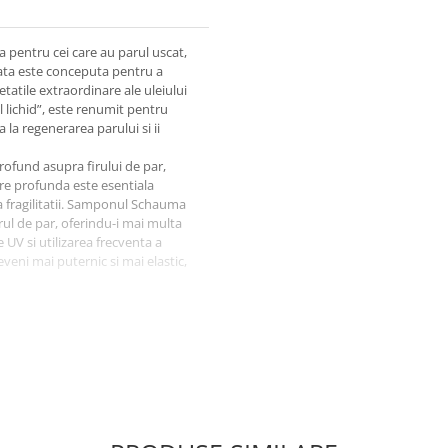
 pentru cei care au parul uscat,
ata este conceputa pentru a
etatile extraordinare ale uleiului
 lichid”, este renumit pentru
a la regenerarea parului si ii
rofund asupra firului de par,
are profunda este esentiala
 a fragilitatii. Samponul Schauma
irul de par, oferindu-i mai multa
e UV si utilizarea frecventa a
veni mai puternic si mai elastic,
ient de blanda pentru utilizarea
Textura sa cremoasa formeaza o
iminand impuritatile si lasand
ula contine si alte ingrediente
felat si usor de pieptanat.
 pierdere de stralucire,
sampon nu doar repara daunele
 la mentinerea unui aspect