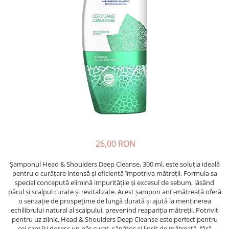
Epilare
Carlige Rufe
Solutii Curatare Mobila
Igiena Intima
Decoratiuni interior
Solutii Curatare Pardoseli
Absorbante
Hartie Igienica
Solutii Curatare Suprafete Diverse
Absorbante Incontinenta
Ingrijire Incaltaminte
Solutii Desfundare Scurgeri
Absorbante Zilnice
Lavete si Bureti
Solutii Intretinere Textile
Lotiuni si Geluri Intime
Manusi Menaj
Universale
Scutece pentru Adulti
Rezerva Mop, Faras, Perie
Servetele Intime
Saci Menajeri
Servetele Umede pentru Adulti
Igiena Orala
26,00 RON
Apa de Gura
Pasta de Dinti
Șamponul Head & Shoulders Deep Cleanse, 300 ml, este soluția ideală
Periuta de Dinti
pentru o curățare intensă și eficientă împotriva mătreții. Formula sa
special concepută elimină impuritățile și excesul de sebum, lăsând
Ingrijire Buze
părul și scalpul curate și revitalizate. Acest șampon anti-mătreață oferă
Ingrijirea Parului
o senzație de prospețime de lungă durată și ajută la menținerea
echilibrului natural al scalpului, prevenind reapariția mătreții. Potrivit
Balsam de Par
pentru uz zilnic, Head & Shoulders Deep Cleanse este perfect pentru
cei care își doresc un păr curat, sănătos și lipsit de mătreață, fără