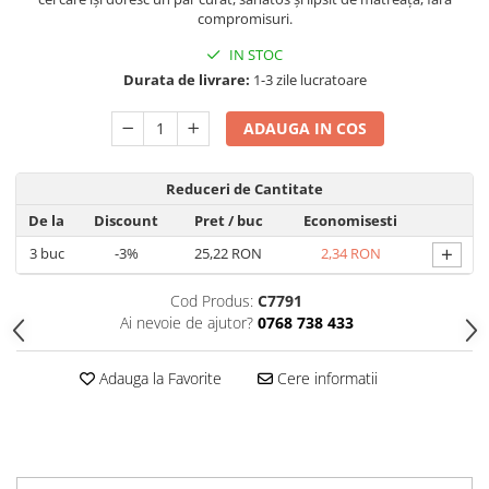
Produse Styling
compromisuri.
Sampon
IN STOC
Sampon pentru Barbati
Durata de livrare:
1-3 zile lucratoare
Sampon Uscat
Tratament de Par
ADAUGA IN COS
Vopsea de Par
Ingrijirea Picioarelor
Reduceri de Cantitate
Ingrijirea Tenului
De la
Discount
Pret
/ buc
Economisesti
Creme de Fata
+
3
buc
-3%
25,22 RON
2,34 RON
Demachiere
Manichiura si Pedichiura
Cod Produs:
C7791
Ai nevoie de ajutor?
0768 738 433
Parfumuri
Body Mist
Adauga la Favorite
Cere informatii
Pentru Barbati
Pentru Femei
Unisex
Produse Barbierit