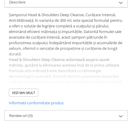
Descriere
After Shave
After Shave Balsam
Șamponul Head & Shoulders Deep Cleanse, Curățare Intensă,
Anti-Mătreață, în varianta de 300 ml, este special formulat pentru
Aparate de Ras
a oferi o soluție de îngrijire completă a scalpului și părului,
Geluri si Spume de Ras
eliminând eficient mătreața și impuritățile. Datorită formulei sale
Ingrijire Barba
avansate de curățare intensă, acest șampon pătrunde în
profunzimea scalpului, îndepărtând impuritățile și acumulările de
Servetele Umede
sebum, oferind o senzație de prospețime și curățenie de lungă
Seturi Cadou
durată.
Head & Shoulders Deep Cleanse acționează asupra cauzei
Pentru Barbati
mătreții, ajutând la eliminarea acesteia încă de la prima utilizare.
Pentru Femei
Formula anti-mătreață este dezvoltată cu tehnologie
dermatologică avansată, fiind eficientă în prevenirea reapariției
Uz Sanitar
mătreții. Acest șampon nu doar că îndepărtează mătreața vizibilă,
dar și ajută la menținerea sănătății scalpului, prin reechilibrarea
nivelului de hidratare și reducerea iritațiilor. Astfel, te poți bucura
VEZI MAI MULT
de un scalp sănătos și de un păr frumos și bine îngrijit.
Informatii conformitate produs
Pe lângă eficiența sa împotriva mătreții, Head & Shoulders Deep
Cleanse este formulat pentru a oferi o curățare profundă.
Ingredientele sale acționează asupra impurităților și a reziduurilor
Review-uri
(0)
de produse de styling, oferind o curățare intensă și revitalizantă.
Acest lucru îl face ideal pentru persoanele active sau pentru cei