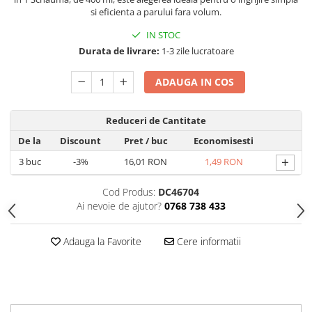
Produse Styling
si eficienta a parului fara volum.
Sampon
IN STOC
Sampon pentru Barbati
Durata de livrare:
1-3 zile lucratoare
Sampon Uscat
Tratament de Par
ADAUGA IN COS
Vopsea de Par
Ingrijirea Picioarelor
Reduceri de Cantitate
Ingrijirea Tenului
De la
Discount
Pret
/ buc
Economisesti
Creme de Fata
+
3
buc
-3%
16,01 RON
1,49 RON
Demachiere
Manichiura si Pedichiura
Cod Produs:
DC46704
Ai nevoie de ajutor?
0768 738 433
Parfumuri
Body Mist
Adauga la Favorite
Cere informatii
Pentru Barbati
Pentru Femei
Unisex
Produse Barbierit