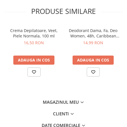
pentru persoanele cu un stil de viata activ sau pentru cei care isi
doresc o rutina simpla. Acest produs curata delicat parul,
PRODUSE SIMILARE
indepartand impuritatile si excesul de sebum, in timp ce confera
o hidratare optima. Astfel, parul devine mai usor de pieptanat si
mai disciplinat, fara a fi necesar un balsam suplimentar.
Samponul Schauma Rose Oil 2 in 1 aduce un plus de confort si
Crema Depilatoare, Veet,
Deodorant Dama, Fa, Deo
eficienta, fiind ideal pentru utilizare zilnica.
Piele Normala, 100 ml
Women, 48h, Caribbean
In plus, textura sa cremoasa si spuma abundenta asigura o
Wave Lemon, Spray, 150 ml
16,50 RON
14,99 RON
aplicare uniforma si placuta. Parfumul subtil si elegant de
trandafir ofera o senzatie de prospetime si relaxare la fiecare
spalare, transformand rutina de ingrijire a parului intr-un
moment de rasfat. Acest sampon este potrivit pentru toate
ADAUGA IN COS
ADAUGA IN COS
tipurile de par dificil de pieptanat si fragil, lasandu-l revitalizat si
usor de aranjat.
Ambalajul de 400 ml este economic si practic, perfect pentru o
utilizare pe termen lung. Schauma Rose Oil 2 in 1 este ideal
pentru intreaga familie si ofera rezultate vizibile dupa primele
utilizari, parul capatand un aspect sanatos, stralucitor si catifelat.
Datorita proprietatilor sale nutritive si hidratante, Schauma Rose
MAGAZINUL MEU
Oil 2 in 1 reprezinta solutia completa pentru un par bine ingrijit si
usor de pieptanat, eliminand necesitatea de a folosi produse
separate pentru curatare si hidratare.
CLIENTI
Pentru cei care isi doresc o ingrijire eficienta si rapida, acest
sampon 2 in 1 este solutia ideala pentru un par usor de
DATE COMERCIALE