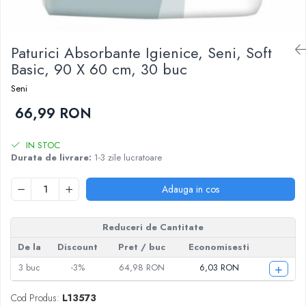
Epilare
Carlige Rufe
Solutii Curatare Mobila
Igiena Intima
Decoratiuni interior
Solutii Curatare Pardoseli
Absorbante
Hartie Igienica
Paturici Absorbante Igienice, Seni, Soft
Solutii Curatare Suprafete Diverse
Basic, 90 X 60 cm, 30 buc
Absorbante Incontinenta
Ingrijire Incaltaminte
Solutii Desfundare Scurgeri
Absorbante Zilnice
Seni
Lavete si Bureti
Solutii Intretinere Textile
Lotiuni si Geluri Intime
66,99 RON
Manusi Menaj
Universale
Scutece pentru Adulti
Rezerva Mop, Faras, Perie
Servetele Intime
IN STOC
Saci Menajeri
Servetele Umede pentru Adulti
Durata de livrare:
1-3 zile lucratoare
Igiena Orala
Adauga in cos
Apa de Gura
Pasta de Dinti
Reduceri de Cantitate
Periuta de Dinti
Ingrijire Buze
De la
Discount
Pret
/ buc
Economisesti
+
3
buc
-3%
64,98 RON
6,03 RON
Ingrijirea Parului
Balsam de Par
Cod Produs:
L13573