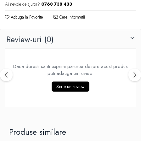
Produse Styling
Ai nevoie de ajutor?
0768 738 433
Sampon
Sampon pentru Barbati
Adauga la Favorite
Cere informatii
Sampon Uscat
Tratament de Par
Review-uri
(0)
Vopsea de Par
Ingrijirea Picioarelor
Ingrijirea Tenului
Daca doresti sa iti exprimi parerea despre acest produs
Creme de Fata
poti adauga un review.
Demachiere
Manichiura si Pedichiura
Scrie un review
Parfumuri
Body Mist
Pentru Barbati
Pentru Femei
Produse similare
Unisex
Produse Barbierit