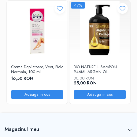
-17%
After Shave
After Shave Balsam
Aparate de Ras
Geluri si Spume de Ras
Ingrijire Barba
Servetele Umede
Seturi Cadou
Pentru Barbati
Crema Depilatoare, Veet, Piele
BIO NATURELL SAMPON
Normala, 100 ml
946ML ARGAN OIL
Pentru Femei
&COLLAGEN
16,50 RON
30,00 RON
Uz Sanitar
25,00 RON
Adauga in cos
Adauga in cos
Magazinul meu