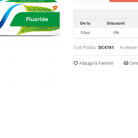
De la
Discount
3
buc
-3%
Cod Produs:
DC4741
Ai nevoie
Adauga la Favorite
Cere 