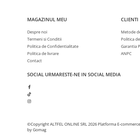
Sampon pentru Copii
Uleiuri, Lotiuni si Creme
MAGAZINUL MEU
CLIENTI
Igiena Orala
Pasta de Dinti
Despre noi
Metode de
Periuta de Dinti
Termeni si Conditii
Politica d
Politica de Confidentialitate
Garantia 
Jucarii copii
Politica de livrare
ANPC
Scutece pentru Copii
Contact
Servetele Umede pentru Copii
SOCIAL
URMARESTE-NE IN SOCIAL MEDIA
Ingrijire Personala
Creme de Maini
Creme si Lotiuni de Corp
Deodorante si Antiperspirante
Deodorant Barbati
Deodorant Dama
©Copyright ALTFEL ONLINE SRL 2026
Platforma E-commerc
Deodorant Unisex
by Gomag
Dus si Baie