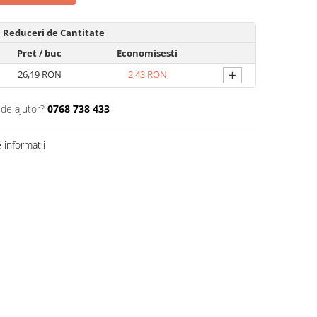
Reduceri de Cantitate
Pret
/ buc
Economisesti
+
26,19 RON
2,43 RON
 de ajutor?
0768 738 433
informatii