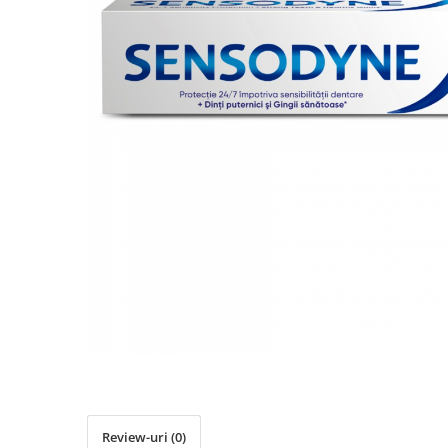
Detergent Pudra Automat
Detergent Lichid
Detergent Pudra Manual
Detergent Lichid Gel
Inalbitor Rufe
Intretinere Masina de Spalat Rufe
Servetele Captare Culori
Solutie Pete
Detergent Vase
Diverse
Bidoane si canistre
Gratare
Incubatoare
Lampi solare
Unelte
Review-uri
(0)