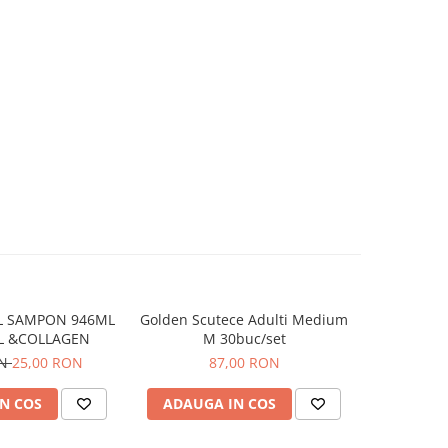
L SAMPON 946ML
Golden Scutece Adulti Medium
Golden Scu
L &COLLAGEN
M 30buc/set
ON
25,00 RON
87,00 RON
N COS
ADAUGA IN COS
ADAUG