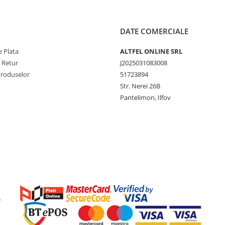
DATE COMERCIALE
 Plata
ALTFEL ONLINE SRL
e Retur
J2025031083008
Produselor
51723894
Str. Nerei 26B
Pantelimon, Ilfov
e