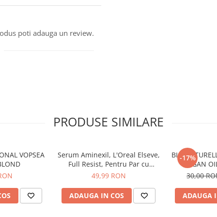
produs poti adauga un review.
PRODUSE SIMILARE
IONAL VOPSEA
Serum Aminexil, L'Oreal Elseve,
BIO NATUREL
-17%
 BLOND
Full Resist, Pentru Par cu
ARGAN OI
Tendinta de Cadere, 100 ml
 RON
49,99 RON
30,00 R
COS
ADAUGA IN COS
ADAUGA I