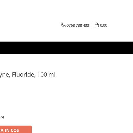
0768 738 433
0,00
yne, Fluoride, 100 ml
are
A IN COS