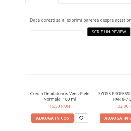
Hrana, Accesorii si Ingrijire Animale
Accesorii
Daca doresti sa iti exprimi parerea despre acest 
Hrana Caini
Hrana Umeda
SCRIE UN REVIEW
Hrana Uscata
Recompense
Hrana Pisici
Hrana Umeda
Hrana Uscata
Ingrijire Animale
Ingrijire Copii
Crema Depilatoare, Veet, Piele
SYOSS PROFESS
Accesorii Ingrijire Copii
Normala, 100 ml
PAR 8-7
Dus si Baie
16,50 RON
32,00
Accesorii Baie
ADAUGA IN COS
ADAUGA IN 
Gel de Dus pentru Copii
Pudra de Talc