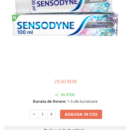
Detergent Pudra Automat
Detergent Lichid
Detergent Pudra Manual
Detergent Lichid Gel
Inalbitor Rufe
Intretinere Masina de Spalat Rufe
Servetele Captare Culori
Solutie Pete
Detergent Vase
29,00 RON
Diverse
Bidoane si canistre
IN STOC
Gratare
Durata de livrare:
1-3 zile lucratoare
Incubatoare
ADAUGA IN COS
Lampi solare
Unelte