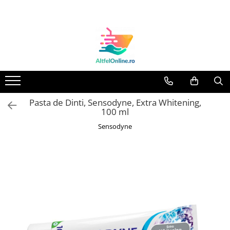
Toate Produsele
Produse Cosmetice Premium
Reducere 20% la achizitionarea a
minimum 3 produse identice
Oferte
Pasta de Dinti, Sensodyne, Extra Whitening,
Balsam Rufe
100 ml
Balsam Lichid Rufe
Sensodyne
Odorizant Textile Spray
Perle Parfumate
Servetele parfumate rufe
Capsule si Tablete pentru Masina
de Spalat Vase
Detergent Rufe
Detergent Capsule