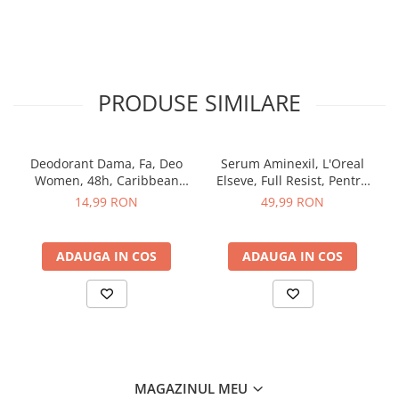
Sampon pentru Copii
Uleiuri, Lotiuni si Creme
Igiena Orala
Pasta de Dinti
PRODUSE SIMILARE
Periuta de Dinti
Jucarii copii
Scutece pentru Copii
Deodorant Dama, Fa, Deo
Serum Aminexil, L'Oreal
Women, 48h, Caribbean
Elseve, Full Resist, Pentru
Servetele Umede pentru Copii
Wave Lemon, Spray, 150 ml
Par cu Tendinta de Cadere,
14,99 RON
49,99 RON
100 ml
Ingrijire Personala
Creme de Maini
ADAUGA IN COS
ADAUGA IN COS
Creme si Lotiuni de Corp
Deodorante si Antiperspirante
Deodorant Barbati
Deodorant Dama
Deodorant Unisex
MAGAZINUL MEU
Dus si Baie