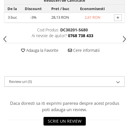
Reduceri de Cantitate
Hrana, Accesorii si Ingrijire Animale
De la
Discount
Pret
/ buc
Economisesti
Accesorii
+
3
buc
-3%
28,13 RON
2,61 RON
Hrana Caini
Cod Produs:
DC30201-5680
Hrana Umeda
Ai nevoie de ajutor?
0768 738 433
Hrana Uscata
Recompense
Adauga la Favorite
Cere informatii
Hrana Pisici
Hrana Umeda
Hrana Uscata
Ingrijire Animale
Review-uri
(0)
Ingrijire Copii
Accesorii Ingrijire Copii
Dus si Baie
Daca doresti sa iti exprimi parerea despre acest produs
poti adauga un review.
Accesorii Baie
Gel de Dus pentru Copii
SCRIE UN REVIEW
Pudra de Talc