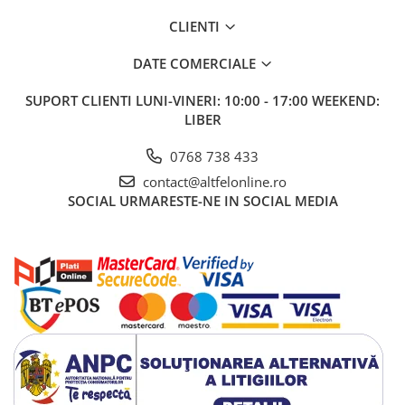
Gel de Dus
CLIENTI
Gel de Dus pentru Barbati
DATE COMERCIALE
Prosoape si Bureti de Baie
Sapun
SUPORT CLIENTI
LUNI-VINERI: 10:00 - 17:00 WEEKEND:
Sare de Baie
LIBER
Spumant de Baie
0768 738 433
Epilare
contact@altfelonline.ro
Igiena Intima
SOCIAL
URMARESTE-NE IN SOCIAL MEDIA
Absorbante
Absorbante Incontinenta
Absorbante Zilnice
Lotiuni si Geluri Intime
Scutece pentru Adulti
Servetele Intime
Servetele Umede pentru Adulti
Igiena Orala