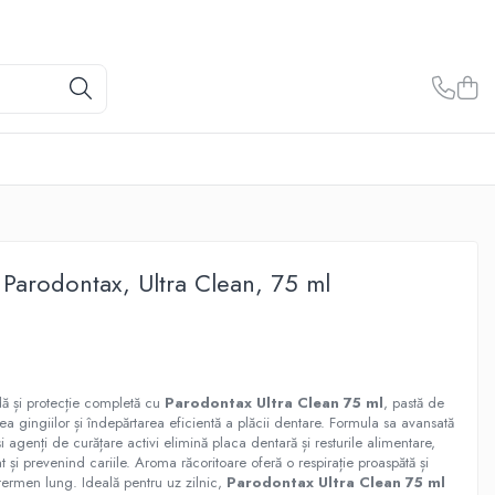
, Parodontax, Ultra Clean, 75 ml
ă și protecție completă cu
Parodontax Ultra Clean 75 ml
, pastă de
tea gingiilor și îndepărtarea eficientă a plăcii dentare. Formula sa avansată
 agenți de curățare activi elimină placa dentară și resturile alimentare,
 și prevenind cariile. Aroma răcoritoare oferă o respirație proaspătă și
termen lung. Ideală pentru uz zilnic,
Parodontax Ultra Clean 75 ml