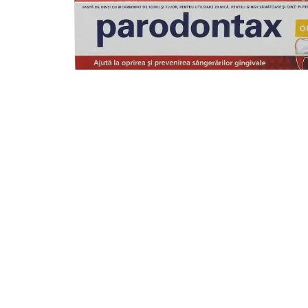
Detergent Pudra Automat
Detergent Lichid
Detergent Pudra Manual
Detergent Lichid Gel
Inalbitor Rufe
Intretinere Masina de Spalat Rufe
Servetele Captare Culori
Solutie Pete
Detergent Vase
Diverse
Bidoane si canistre
Gratare
Incubatoare
Lampi solare
Unelte