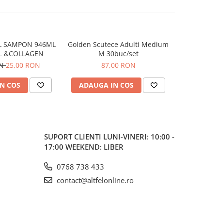
L SAMPON 946ML
Golden Scutece Adulti Medium
Golden Scu
L &COLLAGEN
M 30buc/set
ON
25,00 RON
87,00 RON
N COS
ADAUGA IN COS
ADAUG
SUPORT CLIENTI
LUNI-VINERI: 10:00 -
17:00 WEEKEND: LIBER
0768 738 433
contact@altfelonline.ro