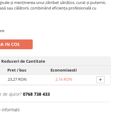
ivale și menținerea unui zâmbet sănătos, curat și puternic.
să sau călătorii, combinând eficiența profesională cu
are
A IN COS
Reduceri de Cantitate
Pret
/ buc
Economisesti
+
23,27 RON
2,16 RON
e de ajutor?
0768 738 433
informatii