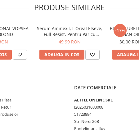
PRODUSE SIMILARE
IONAL VOPSEA
Serum Aminexil, L'Oreal Elseve,
BIO NATUREL
gă durată;
-17%
 BLOND
Full Resist, Pentru Par cu
ARGAN OI
 completă;
Tendinta de Cadere, 100 ml
 RON
49,99 RON
30,00 R
COS
ADAUGA IN COS
ADAUGA I
entară și apa de gură. Evită
cție completă pentru gingii și
sigură respirație proaspătă,
DATE COMERCIALE
 Plata
ALTFEL ONLINE SRL
e Retur
J2025031083008
Produselor
51723894
Str. Nerei 26B
Pantelimon, Ilfov