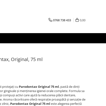
0768 738 433
0,00
tax, Original, 75 ml
ii protejați cu
Parodontax Original 75 ml
, pastă de dinți
or gingivale și menținerea igienei orale complete. Formula sa
i compuși activi care ajută la reducerea plăcii dentare,
ile. Aroma răcoritoare oferă respirație proaspătă și senzație de
 zilnic,
Parodontax Original 75 ml
este alegerea perfectă