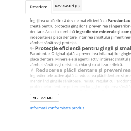
Hrana, Accesorii si Ingrijire Animale
Review-uri
(0)
Descriere
Accesorii
Îngrijirea orală zilnică devine mai eficientă cu
Parodontax 
Hrana Caini
creată pentru protecția gingiilor și prevenirea sângerărilo
Hrana Umeda
dentare. Aceasta combină
ingrediente minerale și comp
îndepărtarea plăcii dentare, întărirea smalțului și menținere
Hrana Uscata
zâmbet sănătos și protejat.
Recompense
✨
Protecție eficientă pentru gingii și smal
Hrana Pisici
Parodontax Original ajută la prevenirea inflamațiilor gingiv
placa dentară. Mineralele și agenții activi întăresc smalțul 
Hrana Umeda
zâmbet sănătos și rezistent, chiar și cu utilizare zilnică.
💧
Reducerea plăcii dentare și prevenire
Hrana Uscata
Ingredientele active ajută la reducerea plăcii dentare și prev
Ingrijire Animale
menținând gingiile sănătoase. Periajul regulat cu Parodont
problemelor dentare pe termen lung și menținerea sănătăț
Ingrijire Copii
🌿
Respirație proaspătă și curățenie de l
Accesorii Ingrijire Copii
Aroma răcoritoare oferă prospețime imediată și menține gur
VEZI MAI MULT
Periajul zilnic devine astfel o experiență plăcută și reconfo
Dus si Baie
Informatii conformitate produs
curățenie și confort.
Accesorii Baie
🪥
Mod de utilizare recomandat:
Periază dinții de două ori pe zi, dimineața și seara;
Gel de Dus pentru Copii
Aplică o cantitate de pastă de dimensiunea unui bob d
Pudra de Talc
Periajul trebuie să dureze 2–3 minute, acoperind toate 