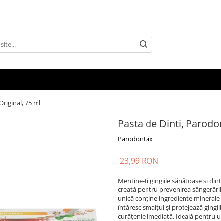
Original, 75 ml
Pasta de Dinti, Parodon
Parodontax
23,99 RON
Menține-ți gingiile sănătoase și dinț
creată pentru prevenirea sângerăril
unică conține ingrediente minerale ș
întăresc smalțul și protejează gingi
curățenie imediată. Ideală pentru uz