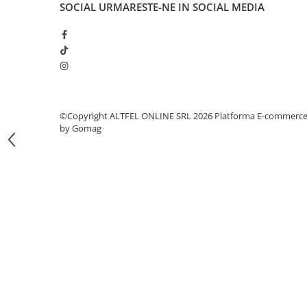
SOCIAL
URMARESTE-NE IN SOCIAL MEDIA
Gel de Dus
Gel de Dus pentru Barbati
Prosoape si Bureti de Baie
Sapun
Sare de Baie
Spumant de Baie
©Copyright ALTFEL ONLINE SRL 2026
Platforma E-commerc
Epilare
by Gomag
Igiena Intima
Absorbante
Absorbante Incontinenta
Absorbante Zilnice
Lotiuni si Geluri Intime
Scutece pentru Adulti
Servetele Intime
Servetele Umede pentru Adulti
Igiena Orala