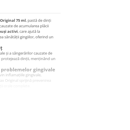
Original 75 ml
, pastă de dinți
r cauzate de acumularea plăcii
uși activi
, care ajută la
a sănătății gingiilor, oferind un
ț
ale și a sângerărilor cauzate de
și protejează dinții, menținând un
a problemelor gingivale
in inflamațiile gingivale,
ax Original sprijină prevenirea
ii orale complete.
ungă durată
a curată pe tot parcursul zilei.
rtantă, oferind senzație de
e mazăre;
suprafețele dentare;