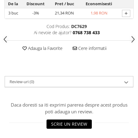
Produse Styling
De la
Discount
Pret
/ buc
Economisesti
Sampon
+
3
buc
-3%
21,34 RON
1,98 RON
Sampon pentru Barbati
Sampon Uscat
Cod Produs:
DC7629
Tratament de Par
Ai nevoie de ajutor?
0768 738 433
Vopsea de Par
Ingrijirea Picioarelor
Adauga la Favorite
Cere informatii
Ingrijirea Tenului
Creme de Fata
Demachiere
Review-uri
(0)
Manichiura si Pedichiura
Parfumuri
Body Mist
Daca doresti sa iti exprimi parerea despre acest produs
Pentru Barbati
poti adauga un review.
Pentru Femei
SCRIE UN REVIEW
Unisex
Produse Barbierit