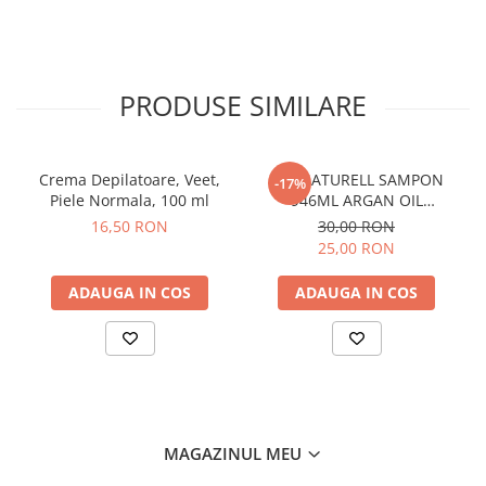
After Shave
After Shave Balsam
Aparate de Ras
PRODUSE SIMILARE
Geluri si Spume de Ras
Ingrijire Barba
Servetele Umede
Crema Depilatoare, Veet,
BIO NATURELL SAMPON
-17%
Seturi Cadou
Piele Normala, 100 ml
946ML ARGAN OIL
&COLLAGEN
16,50 RON
30,00 RON
Pentru Barbati
25,00 RON
Pentru Femei
Uz Sanitar
ADAUGA IN COS
ADAUGA IN COS
MAGAZINUL MEU