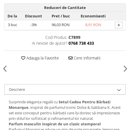
Produse Styling
Sampon
Reduceri de Cantitate
Sampon pentru Barbati
De la
Discount
Pret
/ buc
Economisesti
Sampon Uscat
+
3
buc
-3%
96,03 RON
8,91 RON
Tratament de Par
Cod Produs:
C7899
Vopsea de Par
Ai nevoie de ajutor?
0768 738 433
Ingrijirea Picioarelor
Ingrijirea Tenului
Adauga la Favorite
Cere informatii
Creme de Fata
Demachiere
Manichiura si Pedichiura
Parfumuri
Descriere
Body Mist
Surprinde eleganța regală cu
Setul Cadou Pentru Bărbați
Pentru Barbati
Monarque
, inspirat de parfumul iconic Dolce & Gabbana K. Acest
Pentru Femei
set este conceput pentru bărbații care își doresc să impresioneze
prin stilul lor sofisticat și rafinamentul lor natural.
Unisex
Parfum masculin inspirat de un clasic atemporal
Produse Barbierit
Parfumul Monarque aduce un mix de note proaspete, lemnoase