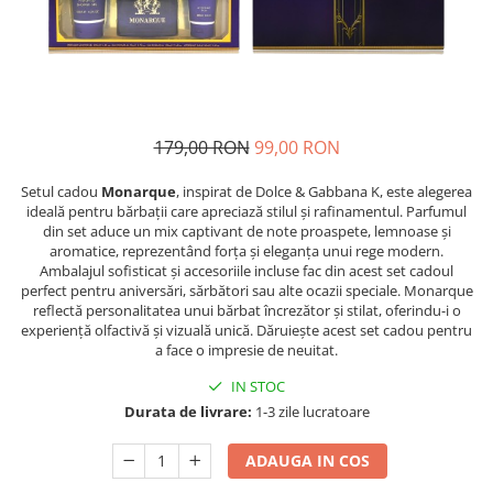
Epilare
Carlige Rufe
Solutii Curatare Mobila
Igiena Intima
Decoratiuni interior
Solutii Curatare Pardoseli
Absorbante
Hartie Igienica
Solutii Curatare Suprafete Diverse
Absorbante Incontinenta
Ingrijire Incaltaminte
Solutii Desfundare Scurgeri
Absorbante Zilnice
Lavete si Bureti
179,00 RON
99,00 RON
Solutii Intretinere Textile
Lotiuni si Geluri Intime
Manusi Menaj
Universale
Scutece pentru Adulti
Setul cadou
Monarque
, inspirat de Dolce & Gabbana K, este alegerea
ideală pentru bărbații care apreciază stilul și rafinamentul. Parfumul
Rezerva Mop, Faras, Perie
Servetele Intime
din set aduce un mix captivant de note proaspete, lemnoase și
Saci Menajeri
Servetele Umede pentru Adulti
aromatice, reprezentând forța și eleganța unui rege modern.
Ambalajul sofisticat și accesoriile incluse fac din acest set cadoul
Igiena Orala
perfect pentru aniversări, sărbători sau alte ocazii speciale. Monarque
Apa de Gura
reflectă personalitatea unui bărbat încrezător și stilat, oferindu-i o
experiență olfactivă și vizuală unică. Dăruiește acest set cadou pentru
Pasta de Dinti
a face o impresie de neuitat.
Periuta de Dinti
IN STOC
Ingrijire Buze
Durata de livrare:
1-3 zile lucratoare
Ingrijirea Parului
ADAUGA IN COS
Balsam de Par