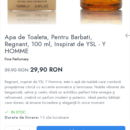
Epilare
Carlige Rufe
Solutii Curatare Mobila
Igiena Intima
Decoratiuni interior
Solutii Curatare Pardoseli
Absorbante
Hartie Igienica
Solutii Curatare Suprafete Diverse
Absorbante Incontinenta
Ingrijire Incaltaminte
Solutii Desfundare Scurgeri
Apa de Toaleta, Pentru Barbati,
Absorbante Zilnice
Lavete si Bureti
Solutii Intretinere Textile
Regnant, 100 ml, Inspirat de YSL - Y
Lotiuni si Geluri Intime
Manusi Menaj
Universale
HOMME
Scutece pentru Adulti
Rezerva Mop, Faras, Perie
Servetele Intime
Fine Perfumery
Saci Menajeri
Servetele Umede pentru Adulti
29,90 RON
59,90 RON
Igiena Orala
Regnant, inspirat de YSL Y Homme, este o apă de toaletă care combină
Apa de Gura
prospețimea citrică cu accente aromatice și lemnoase. Notele vibrante de
Pasta de Dinti
bergamotă, salvie și cedru oferă un echilibru perfect între energie și
Periuta de Dinti
rafinament, creând un parfum modern și puternic. Ideal pentru bărbații
care doresc să emane încredere și eleganță în orice moment.
Ingrijire Buze
IN STOC
Ingrijirea Parului
Durata de livrare:
1-3 zile lucratoare
Balsam de Par