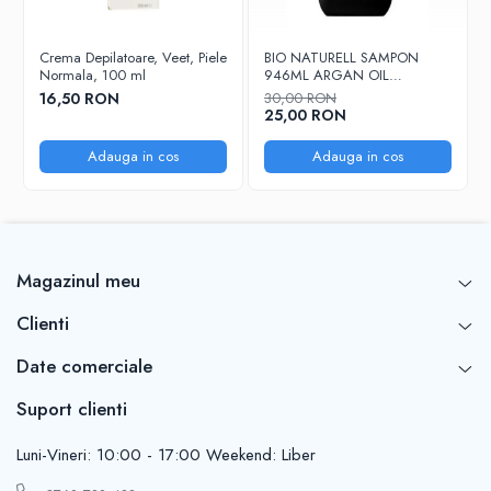
acest parfum oferă o experiență olfactivă sofisticată și captivantă,
ideală pentru orice ocazie.
Regnant este mai mult decât un parfum – este o declarație de
Crema Depilatoare, Veet, Piele
BIO NATURELL SAMPON
Normala, 100 ml
946ML ARGAN OIL
putere și rafinament masculin. Fiecare pulverizare îți oferă
&COLLAGEN
încrederea și prospețimea de care ai nevoie pentru a străluci în
16,50 RON
30,00 RON
25,00 RON
orice context. Este parfumul perfect pentru bărbații care iubesc
luxul modern și senzualitatea subtilă.
Adauga in cos
Adauga in cos
Magazinul meu
Clienti
Date comerciale
Suport clienti
Luni-Vineri: 10:00 - 17:00 Weekend: Liber