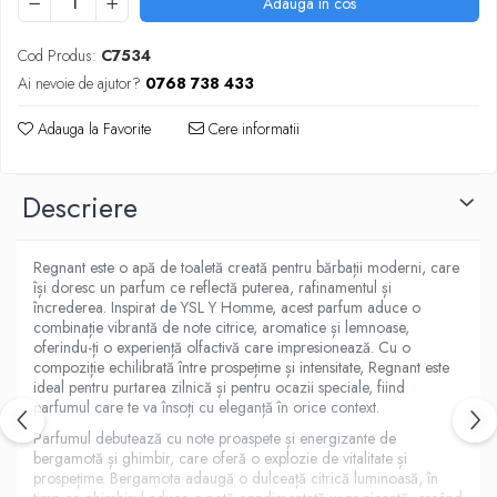
Produse Styling
Adauga in cos
Sampon
Cod Produs:
C7534
Sampon pentru Barbati
Ai nevoie de ajutor?
0768 738 433
Sampon Uscat
Tratament de Par
Adauga la Favorite
Cere informatii
Vopsea de Par
Ingrijirea Picioarelor
Descriere
Ingrijirea Tenului
Creme de Fata
Regnant este o apă de toaletă creată pentru bărbații moderni, care
Demachiere
își doresc un parfum ce reflectă puterea, rafinamentul și
Manichiura si Pedichiura
încrederea. Inspirat de YSL Y Homme, acest parfum aduce o
combinație vibrantă de note citrice, aromatice și lemnoase,
Parfumuri
oferindu-ți o experiență olfactivă care impresionează. Cu o
compoziție echilibrată între prospețime și intensitate, Regnant este
Body Mist
ideal pentru purtarea zilnică și pentru ocazii speciale, fiind
Pentru Barbati
parfumul care te va însoți cu eleganță în orice context.
Pentru Femei
Parfumul debutează cu note proaspete și energizante de
Unisex
bergamotă și ghimbir, care oferă o explozie de vitalitate și
prospețime. Bergamota adaugă o dulceață citrică luminoasă, în
Produse Barbierit