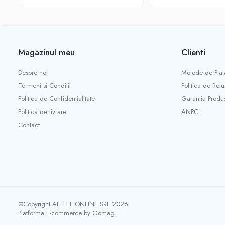
Gel de Dus
Gel de Dus pentru Barbati
Prosoape si Bureti de Baie
Sapun
Magazinul meu
Clienti
Sare de Baie
Despre noi
Metode de Plat
Spumant de Baie
Termeni si Conditii
Politica de Retu
Epilare
Politica de Confidentialitate
Garantia Produ
Igiena Intima
Politica de livrare
ANPC
Absorbante
Contact
Absorbante Incontinenta
Absorbante Zilnice
Lotiuni si Geluri Intime
Scutece pentru Adulti
Servetele Intime
Servetele Umede pentru Adulti
©Copyright ALTFEL ONLINE SRL 2026
Igiena Orala
Platforma E-commerce by Gomag