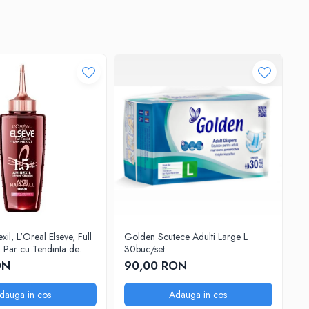
ul perfect pentru a-ți pune în valoare personalitatea și farmecul
l Blush. Cu un amestec unic de note florale și senzuale, acest
 cu Rose Rumba!
l, L'Oreal Elseve, Full
Golden Scutece Adulti Large L
D
u Par cu Tendinta de
30buc/set
Wo
 ml
Sp
ON
90,00 RON
1
dauga in cos
Adauga in cos