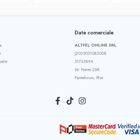
Date comerciale
a
ALTFEL ONLINE SRL
r
J2025031083008
selor
51723894
Str. Nerei 26B
Pantelimon, Ilfov