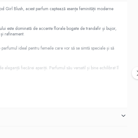
od Girl Blush, acest parfum captează esența feminității moderne
ului este dominată de accente florale bogate de trandafir și bujor,
și rafinament.
parfumul ideal pentru femeile care vor să se simtă speciale și să
leganță fiecărei apariții. Parfumul său versatil și bine echilibrat îl
 un accesoriu perfect pentru masa ta de toaletă, completându-ți
initatea și te face să te simți încrezătoare în orice situație.