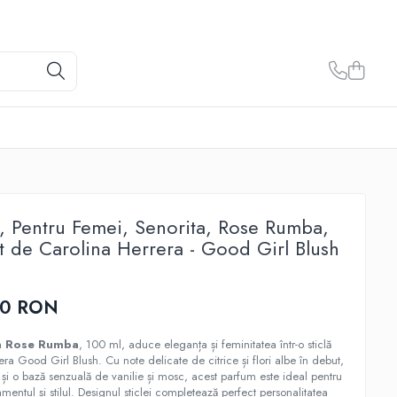
 Pentru Femei, Senorita, Rose Rumba,
at de Carolina Herrera - Good Girl Blush
00 RON
a Rose Rumba
, 100 ml, aduce eleganța și feminitatea într-o sticlă
era Good Girl Blush. Cu note delicate de citrice și flori albe în debut,
ă, și o bază senzuală de vanilie și mosc, acest parfum este ideal pentru
mentul și stilul. Designul sticlei completează perfect personalitatea