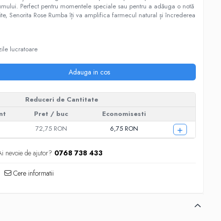
arfumului. Perfect pentru momentele speciale sau pentru a adăuga o notă
ite, Senorita Rose Rumba îți va amplifica farmecul natural și încrederea
ile lucratoare
Adauga in cos
Reduceri de Cantitate
nt
Pret
/ buc
Economisesti
+
72,75 RON
6,75 RON
Ai nevoie de ajutor?
0768 738 433
Cere informatii