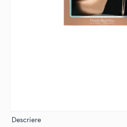
Detergent Pudra Automat
Detergent Lichid
Detergent Pudra Manual
Detergent Lichid Gel
Inalbitor Rufe
Intretinere Masina de Spalat Rufe
Servetele Captare Culori
Solutie Pete
Detergent Vase
Diverse
Bidoane si canistre
Gratare
Incubatoare
Lampi solare
Descriere
Unelte