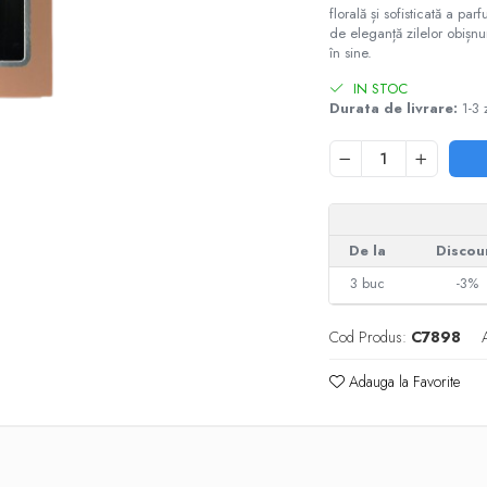
florală și sofisticată a p
de eleganță zilelor obișnu
în sine.
IN STOC
Durata de livrare:
1-3 z
De la
Discou
3
buc
-3%
Cod Produs:
C7898
Adauga la Favorite