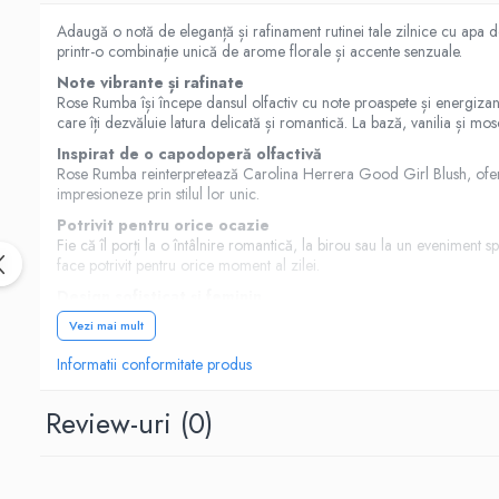
Hrana, Accesorii si Ingrijire Animale
Adaugă o notă de eleganță și rafinament rutinei tale zilnice cu apa
Accesorii
printr-o combinație unică de arome florale și accente senzuale.
Note vibrante și rafinate
Hrana Caini
Rose Rumba își începe dansul olfactiv cu note proaspete și energizante
Hrana Umeda
care îți dezvăluie latura delicată și romantică. La bază, vanilia și
Hrana Uscata
Inspirat de o capodoperă olfactivă
Rose Rumba reinterpretează Carolina Herrera Good Girl Blush, oferind 
Recompense
impresioneze prin stilul lor unic.
Hrana Pisici
Potrivit pentru orice ocazie
Hrana Umeda
Fie că îl porți la o întâlnire romantică, la birou sau la un eveniment 
face potrivit pentru orice moment al zilei.
Hrana Uscata
Design sofisticat și feminin
Ingrijire Animale
Sticla parfumului Rose Rumba impresionează prin designul său elegant,
Vezi mai mult
Ingrijire Copii
colecția cu un obiect plin de stil.
Accesorii Ingrijire Copii
Informatii conformitate produs
Pentru femeia modernă și sofisticată
Rose Rumba este destinat femeilor care iubesc eleganța, rafinamentul și
Dus si Baie
Review-uri
(0)
Cum să utilizezi parfumul:
Accesorii Baie
Pulverizează parfumul pe zonele pulsante: încheieturi, gât și deco
Gel de Dus pentru Copii
Aplică parfumul la o distanță de 10-15 cm de piele.
Pudra de Talc
Reaplică pe parcursul zilei pentru a te bucura de aroma sa rafinat