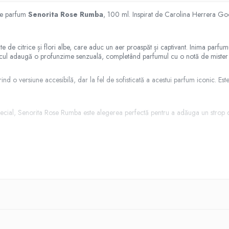
 de parfum
Senorita Rose Rumba
, 100 ml. Inspirat de Carolina Herrera Go
 de citrice și flori albe, care aduc un aer proaspăt și captivant. Inima parfum
 moscul adaugă o profunzime senzuală, completând parfumul cu o notă de mister 
o versiune accesibilă, dar la fel de sofisticată a acestui parfum iconic. Este 
special, Senorita Rose Rumba este alegerea perfectă pentru a adăuga un strop de e
 cu accente delicate care reflectă personalitatea sa florală și senzuală. Este
 își doresc să lase o impresie memorabilă. Este un parfum care îți amplifică fem
lteu, pentru o difuzie optimă.
ă.