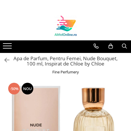
Toate Produsele
Produse Cosmetice Premium
Reducere 20% la achizitionarea a
minimum 3 produse identice
Oferte
Apa de Parfum, Pentru Femei, Nude Bouquet,
Balsam Rufe
100 ml, Inspirat de Chloe by Chloe
Balsam Lichid Rufe
Fine Perfumery
Odorizant Textile Spray
Perle Parfumate
-50%
NOU
Servetele parfumate rufe
Capsule si Tablete pentru Masina
de Spalat Vase
Detergent Rufe
Detergent Capsule