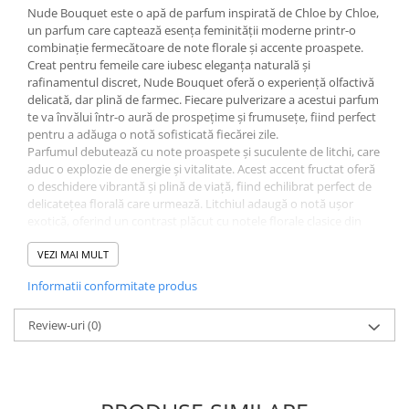
Nude Bouquet este o apă de parfum inspirată de Chloe by Chloe,
Sampon pentru Copii
un parfum care captează esența feminității moderne printr-o
Uleiuri, Lotiuni si Creme
combinație fermecătoare de note florale și accente proaspete.
Igiena Orala
Creat pentru femeile care iubesc eleganța naturală și
rafinamentul discret, Nude Bouquet oferă o experiență olfactivă
Pasta de Dinti
delicată, dar plină de farmec. Fiecare pulverizare a acestui parfum
Periuta de Dinti
te va învălui într-o aură de prospețime și frumusețe, fiind perfect
pentru a adăuga o notă sofisticată fiecărei zile.
Jucarii copii
Parfumul debutează cu note proaspete și suculente de litchi, care
Scutece pentru Copii
aduc o explozie de energie și vitalitate. Acest accent fructat oferă
o deschidere vibrantă și plină de viață, fiind echilibrat perfect de
Servetele Umede pentru Copii
delicatețea florală care urmează. Litchiul adaugă o notă ușor
exotică, oferind un contrast plăcut cu notele florale clasice din
Ingrijire Personala
inima parfumului.
Creme de Maini
In inima parfumului, trandafirul și bujorul se îmbină armonios,
VEZI MAI MULT
creând un buchet floral sofisticat și feminin. Trandafirul, simbolul
Creme si Lotiuni de Corp
Informatii conformitate produs
clasic al iubirii și feminității, aduce o dulceață subtilă și romantică,
Deodorante si Antiperspirante
în timp ce bujorul oferă o notă proaspătă și luminoasă. Această
combinație florală rafinată transformă Nude Bouquet într-un
Review-uri
(0)
Deodorant Barbati
parfum elegant și versatil, potrivit pentru purtarea zilnică sau
Deodorant Dama
pentru ocazii speciale.
Baza parfumului este caldă și catifelată, cu note de cedru și mosc
Deodorant Unisex
care adaugă profunzime și persistență compoziției. Cedrul aduce
Dus si Baie