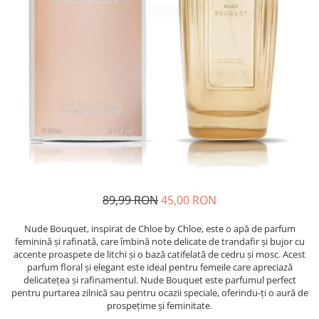
Detergent Pudra Automat
Detergent Lichid
Detergent Pudra Manual
Detergent Lichid Gel
Inalbitor Rufe
Intretinere Masina de Spalat Rufe
Servetele Captare Culori
Solutie Pete
Detergent Vase
89,99 RON
45,00 RON
Diverse
Bidoane si canistre
Nude Bouquet, inspirat de Chloe by Chloe, este o apă de parfum
feminină și rafinată, care îmbină note delicate de trandafir și bujor cu
Gratare
accente proaspete de litchi și o bază catifelată de cedru și mosc. Acest
Incubatoare
parfum floral și elegant este ideal pentru femeile care apreciază
delicatețea și rafinamentul. Nude Bouquet este parfumul perfect
Lampi solare
pentru purtarea zilnică sau pentru ocazii speciale, oferindu-ți o aură de
prospețime și feminitate.
Unelte