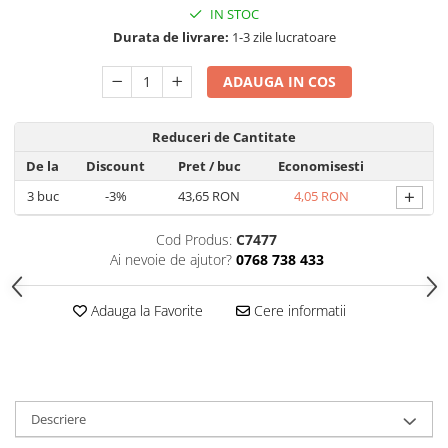
IN STOC
Hrana, Accesorii si Ingrijire Animale
Durata de livrare:
1-3 zile lucratoare
Accesorii
Hrana Caini
ADAUGA IN COS
Hrana Umeda
Hrana Uscata
Reduceri de Cantitate
Recompense
De la
Discount
Pret
/ buc
Economisesti
Hrana Pisici
+
3
buc
-3%
43,65 RON
4,05 RON
Hrana Umeda
Cod Produs:
C7477
Hrana Uscata
Ai nevoie de ajutor?
0768 738 433
Ingrijire Animale
Ingrijire Copii
Adauga la Favorite
Cere informatii
Accesorii Ingrijire Copii
Dus si Baie
Accesorii Baie
Gel de Dus pentru Copii
Descriere
Pudra de Talc