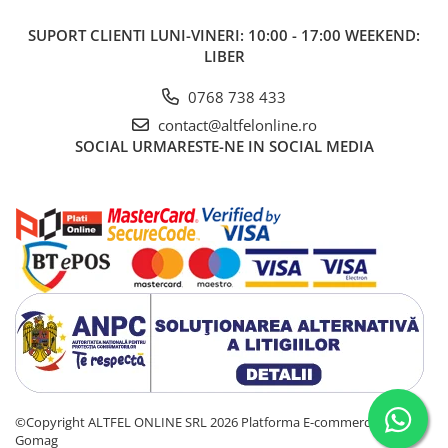
Daca esti in cautarea unui parfum care sa iti sublinieze
personalitatea puternica si sa iti ofere increderea de care ai
SUPORT CLIENTI
LUNI-VINERI: 10:00 - 17:00 WEEKEND:
nevoie pentru a straluci, Majestic London For Her No 4 este
LIBER
alegerea perfecta. Fiecare pulverizare te va invalui intr-o aura de
mister si pasiune, oferindu-ti energia si curajul de a cuceri orice
0768 738 433
situatie.
Acest parfum este si o alegere excelenta pentru a fi oferit cadou
contact@altfelonline.ro
unei persoane speciale. Cu aroma sa captivanta si flaconul
SOCIAL
URMARESTE-NE IN SOCIAL MEDIA
elegant, Majestic London For Her No 4 va impresiona cu
siguranta. Este parfumul ideal pentru femeile care iubesc
aventura si seductia, oferindu-le o experienta olfactiva de neuitat.
©Copyright ALTFEL ONLINE SRL 2026
Platforma E-commerce by
Gomag