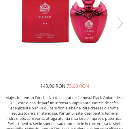
Epilare
Carlige Rufe
Solutii Curatare Mobila
Igiena Intima
Decoratiuni interior
Solutii Curatare Pardoseli
Absorbante
Hartie Igienica
Solutii Curatare Suprafete Diverse
Absorbante Incontinenta
Ingrijire Incaltaminte
Solutii Desfundare Scurgeri
Absorbante Zilnice
Lavete si Bureti
Solutii Intretinere Textile
Lotiuni si Geluri Intime
Manusi Menaj
Universale
Scutece pentru Adulti
Rezerva Mop, Faras, Perie
Servetele Intime
Saci Menajeri
Servetele Umede pentru Adulti
Igiena Orala
Apa de Gura
149,90 RON
75,00 RON
Pasta de Dinti
Periuta de Dinti
Majestic London For Her No 4, inspirat de faimosul Black Opium de la
YSL, este o apa de parfum intensa si captivanta. Notele de cafea
Ingrijire Buze
energizante, vanilia dulce si florile albe delicate creeaza o aroma
Ingrijirea Parului
seducatoare si misterioasa. Parfumul este ideal pentru femeile
indraznete, care vor sa atraga atentia si sa lase o impresie puternica.
Balsam de Par
Perfect pentru serile speciale sau momentele in care vrei sa te simti
irezistibila, Majestic London For Her No 4 ofera o experienta olfactiva