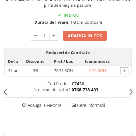
Produse Styling
plina de energie si pasiune.
Sampon
IN STOC
Sampon pentru Barbati
Durata de livrare:
1-3 zile lucratoare
Sampon Uscat
Tratament de Par
ADAUGA IN COS
Vopsea de Par
Ingrijirea Picioarelor
Reduceri de Cantitate
Ingrijirea Tenului
De la
Discount
Pret
/ buc
Economisesti
Creme de Fata
+
3
buc
-3%
72,75 RON
6,75 RON
Demachiere
Manichiura si Pedichiura
Cod Produs:
C7436
Ai nevoie de ajutor?
0768 738 433
Parfumuri
Body Mist
Adauga la Favorite
Cere informatii
Pentru Barbati
Pentru Femei
Unisex
Produse Barbierit