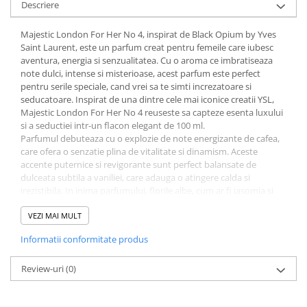
Descriere
After Shave
After Shave Balsam
Majestic London For Her No 4, inspirat de Black Opium by Yves
Saint Laurent, este un parfum creat pentru femeile care iubesc
Aparate de Ras
aventura, energia si senzualitatea. Cu o aroma ce imbratiseaza
Geluri si Spume de Ras
note dulci, intense si misterioase, acest parfum este perfect
Ingrijire Barba
pentru serile speciale, cand vrei sa te simti increzatoare si
seducatoare. Inspirat de una dintre cele mai iconice creatii YSL,
Servetele Umede
Majestic London For Her No 4 reuseste sa capteze esenta luxului
Seturi Cadou
si a seductiei intr-un flacon elegant de 100 ml.
Parfumul debuteaza cu o explozie de note energizante de cafea,
Pentru Barbati
care ofera o senzatie plina de vitalitate si dinamism. Aceste
Pentru Femei
accente puternice si revigorante sunt perfect balansate de
dulceata subtila a vaniliei, care adauga o atingere calda si
Uz Sanitar
irezistibila. In inima parfumului, florile albe, cum ar fi iasomia si
floarea de portocal, aduc o nota florala delicata si feminina,
echilibrand perfect aromele puternice de inceput. Aceasta
VEZI MAI MULT
combinatie transforma Majestic London For Her No 4 intr-un
Informatii conformitate produs
parfum captivant, care trezeste toate simturile si te invaluie intr-o
aura de mister si seductie.
Baza parfumului este bogata si intensa, cu note de patchouli si
Review-uri
(0)
lemn de cedru, care adauga profunzime si o senzualitate de lunga
durata. Aceste note lemnoase creeaza un contrast perfect cu