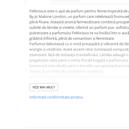
Hrana, Accesorii si Ingrijire Animale
Feliticious este o apă de parfum pentru femei inspirată 
Accesorii
By Jo Malone London, un parfum care celebrează frumusețea
Hrana Caini
plină floare. Această aromă fermecătoare combină prospeț
subtile de lămâie și violete, oferind un parfum pur, sofistic
Hrana Umeda
pulverizare a parfumului Feliticious te va învălui într-o au
Hrana Uscata
grădină înflorită, plină de romantism și feminitate.
Parfumul debutează cu o notă proaspătă și vibrantă de lăm
Recompense
energie și vitalitate. Acest accent citric luminează compozi
Hrana Pisici
interesant față de dulceața trandafirului. Lămâia adaugă o
pregătește calea pentru inima florală bogată a parfumului
Hrana Umeda
luminoasă este ideală pentru femeile care apreciază aromele
Hrana Uscata
doresc și un strop de prospețime modernă.
Ingrijire Animale
In inima parfumului, trandafirul preia rolul principal, oferin
feminină. Aroma trandafirilor proaspăt culeși aduce o senza
Ingrijire Copii
un simbol al iubirii și feminității. Violetele adaugă o notă su
VEZI MAI MULT
Accesorii Ingrijire Copii
completează perfect dulceața trandafirului și oferă parfumu
Informatii conformitate produs
buchet floral sofisticat este ideal pentru ocazii speciale s
Dus si Baie
romantism rutinei zilnice.
Baza parfumului Feliticious este una delicată, cu accente 
Accesorii Baie
profunzime și stabilitate compoziției. Notele de mosc și le
Gel de Dus pentru Copii
lungă durată și o senzație catifelată pe piele. Această bază 
Pudra de Talc
rafinată și sofisticată parfumului, transformându-l într-o 