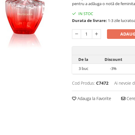
pentru a adăuga o notă de feminitate 
IN STOC
Durata de livrare:
1-3 zile lucrato
ADAUG
De la
Discount
3
buc
-3%
Cod Produs:
C7472
Ai nevoie d
Adauga la Favorite
Cere 