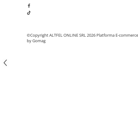
Gel de Dus
Gel de Dus pentru Barbati
Prosoape si Bureti de Baie
Sapun
©Copyright ALTFEL ONLINE SRL 2026
Platforma E-commerc
Sare de Baie
by Gomag
Spumant de Baie
Epilare
Igiena Intima
Absorbante
Absorbante Incontinenta
Absorbante Zilnice
Lotiuni si Geluri Intime
Scutece pentru Adulti
Servetele Intime
Servetele Umede pentru Adulti
Igiena Orala