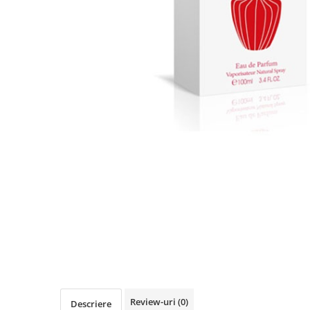
Detergent Pudra Automat
Detergent Lichid
Detergent Pudra Manual
Detergent Lichid Gel
Inalbitor Rufe
Intretinere Masina de Spalat Rufe
Servetele Captare Culori
Solutie Pete
Detergent Vase
Diverse
Bidoane si canistre
Gratare
Incubatoare
Lampi solare
Unelte
Review-uri
(0)
Descriere