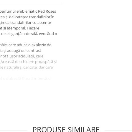
de parfumul emblematic Red Roses
 și delicatețea trandafirilor în
imea trandafirilor cu accente
at și atemporal. Fiecare
ră de eleganță naturală, evocând o
âie, care aduce o explozie de
ția și adaugă un contrast
 notă ușor acidulată, care
. Această deschidere proaspătă și
 naturale și delicate, dar care
d o dulceață florală intensă și
ție de lux și rafinament, fiind
btilă și pudrată, care
lui o eleganță clasică. Acest
au pentru a adăuga o notă de
lemnoase subtile care adaugă
mn fin asigură o persistență de
echilibrată oferă o structură
PRODUSE SIMILARE
alegere perfectă pentru femeile