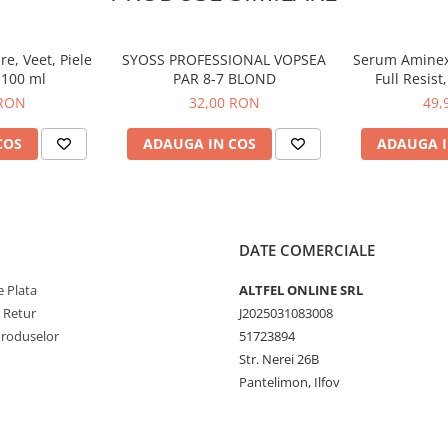
 de impact.
rală a parfumului din interior. Cu
 o expresie perfectă a
e, Veet, Piele
SYOSS PROFESSIONAL VOPSEA
Serum Aminexil
sau pentru a fi oferit cadou.
 100 ml
PAR 8-7 BLOND
Full Resist
 feminin și delicat al
Tendinta de
 RON
32,00 RON
49,
reciază luxul discret.
e parfumul ideal pentru femeile
binație perfectă de trandafiri
COS
ADAUGA IN COS
ADAUGA I
echilibru între dulceață și
emorabilă.
 a frumuseții naturale și a
e romantism și prospețime,
parfumul perfect pentru femeile
DATE COMERCIALE
 Plata
ALTFEL ONLINE SRL
e Retur
J2025031083008
Produselor
51723894
Str. Nerei 26B
Pantelimon, Ilfov