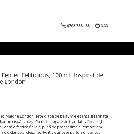
0768 738 433
0,00
emei, Feliticious, 100 ml, Inspirat de
ne London
By Jo Malone London, este o apă de parfum elegantă și rafinată
lor proaspăt culeși. Cu note bogate de trandafir, lămâie și
periență olfactivă florală, plină de prospețime și romantism.
mele clasice și elegante, Feliticious este parfumul perfect