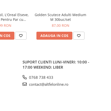
, L'Oreal Elseve,
Golden Scutece Adulti Medium
Golden Scu
, Pentru Par cu
M 30buc/set
 Cadere, 100 ml
99 RON
87,00 RON
N COS
ADAUGA IN COS
ADAUG
SUPORT CLIENTI
LUNI-VINERI: 10:00 -
17:00 WEEKEND: LIBER
0768 738 433
contact@altfelonline.ro