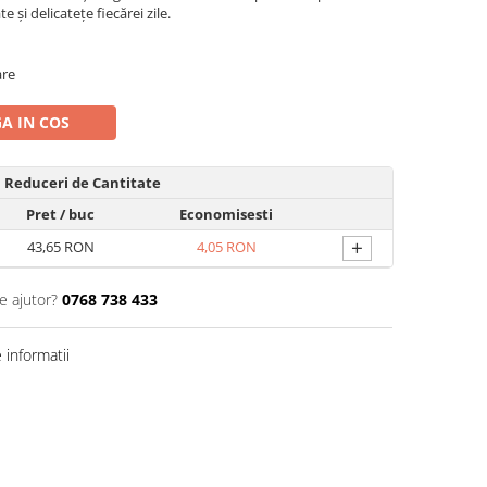
și delicatețe fiecărei zile.
are
A IN COS
Reduceri de Cantitate
Pret
/ buc
Economisesti
+
43,65 RON
4,05 RON
e ajutor?
0768 738 433
informatii