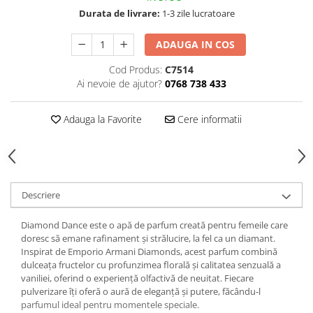
Produse Styling
Durata de livrare:
1-3 zile lucratoare
Sampon
Sampon pentru Barbati
ADAUGA IN COS
Sampon Uscat
Cod Produs:
C7514
Tratament de Par
Ai nevoie de ajutor?
0768 738 433
Vopsea de Par
Ingrijirea Picioarelor
Adauga la Favorite
Cere informatii
Ingrijirea Tenului
Creme de Fata
Demachiere
Manichiura si Pedichiura
Descriere
Parfumuri
Diamond Dance este o apă de parfum creată pentru femeile care
Body Mist
doresc să emane rafinament și strălucire, la fel ca un diamant.
Pentru Barbati
Inspirat de Emporio Armani Diamonds, acest parfum combină
dulceața fructelor cu profunzimea florală și calitatea senzuală a
Pentru Femei
vaniliei, oferind o experiență olfactivă de neuitat. Fiecare
Unisex
pulverizare îți oferă o aură de eleganță și putere, făcându-l
Produse Barbierit
parfumul ideal pentru momentele speciale.