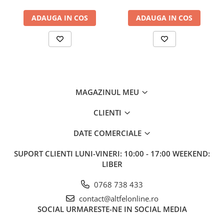
Inspirat de Emporio Armani Diamonds, Diamond Dance este
parfumul ideal pentru femeile care își doresc să emane strălucire,
ADAUGA IN COS
ADAUGA IN COS
rafinament și seducție. Cu o combinație echilibrată de note
fructate, florale și lemnoase, acest parfum oferă o experiență
olfactivă sofisticată și captivantă, perfectă pentru orice ocazie.
Diamond Dance este mai mult decât un parfum – este o
declarație de eleganță și strălucire feminină. Fiecare pulverizare îți
oferă încrederea și rafinamentul de care ai nevoie pentru a
străluci în fiecare moment. Este parfumul ideal pentru femeile
MAGAZINUL MEU
care iubesc luxul și eleganța modernă.
CLIENTI
DATE COMERCIALE
SUPORT CLIENTI
LUNI-VINERI: 10:00 - 17:00 WEEKEND:
LIBER
0768 738 433
contact@altfelonline.ro
SOCIAL
URMARESTE-NE IN SOCIAL MEDIA