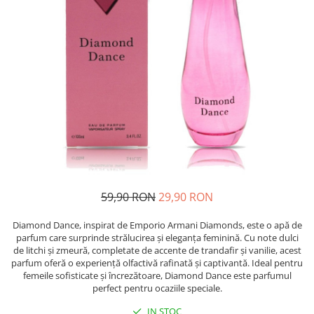
Epilare
Carlige Rufe
Solutii Curatare Mobila
Igiena Intima
Decoratiuni interior
Solutii Curatare Pardoseli
Absorbante
Hartie Igienica
Solutii Curatare Suprafete Diverse
Absorbante Incontinenta
Ingrijire Incaltaminte
Solutii Desfundare Scurgeri
Absorbante Zilnice
Lavete si Bureti
Solutii Intretinere Textile
Lotiuni si Geluri Intime
Manusi Menaj
Universale
Scutece pentru Adulti
Rezerva Mop, Faras, Perie
Servetele Intime
Saci Menajeri
Servetele Umede pentru Adulti
Igiena Orala
59,90 RON
29,90 RON
Apa de Gura
Pasta de Dinti
Diamond Dance, inspirat de Emporio Armani Diamonds, este o apă de
Periuta de Dinti
parfum care surprinde strălucirea și eleganța feminină. Cu note dulci
de litchi și zmeură, completate de accente de trandafir și vanilie, acest
Ingrijire Buze
parfum oferă o experiență olfactivă rafinată și captivantă. Ideal pentru
Ingrijirea Parului
femeile sofisticate și încrezătoare, Diamond Dance este parfumul
perfect pentru ocaziile speciale.
Balsam de Par
IN STOC