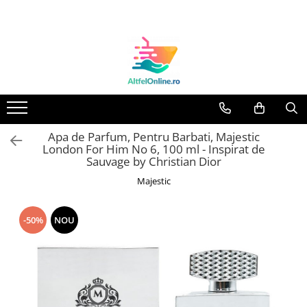
Toate Produsele
Produse Cosmetice Premium
Reducere 20% la achizitionarea a
minimum 3 produse identice
Oferte
Apa de Parfum, Pentru Barbati, Majestic
Balsam Rufe
London For Him No 6, 100 ml - Inspirat de
Balsam Lichid Rufe
Sauvage by Christian Dior
Odorizant Textile Spray
Majestic
Perle Parfumate
-50%
NOU
Servetele parfumate rufe
Capsule si Tablete pentru Masina
de Spalat Vase
Detergent Rufe
Detergent Capsule