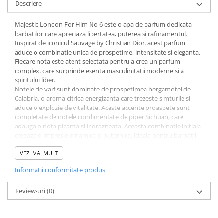
Descriere
Sampon pentru Copii
Uleiuri, Lotiuni si Creme
Majestic London For Him No 6 este o apa de parfum dedicata
Igiena Orala
barbatilor care apreciaza libertatea, puterea si rafinamentul.
Inspirat de iconicul Sauvage by Christian Dior, acest parfum
Pasta de Dinti
aduce o combinatie unica de prospetime, intensitate si eleganta.
Periuta de Dinti
Fiecare nota este atent selectata pentru a crea un parfum
complex, care surprinde esenta masculinitatii moderne si a
Jucarii copii
spiritului liber.
Scutece pentru Copii
Notele de varf sunt dominate de prospetimea bergamotei de
Calabria, o aroma citrica energizanta care trezeste simturile si
Servetele Umede pentru Copii
aduce o explozie de vitalitate. Aceste accente proaspete sunt
completate de notele condimentate de piper Sichuan, care
Ingrijire Personala
adauga o nota picanta si indrazneata. Aceasta combinatie initiala
Creme de Maini
creeaza o impresie dinamica si puternica, ideala pentru barbatii
increzatori si activi.
Creme si Lotiuni de Corp
In inima parfumului, regasim un mix de note lemnoase si
VEZI MAI MULT
Deodorante si Antiperspirante
ambroxan, care aduc profunzime si caldura compozitiei.
Informatii conformitate produs
Ambroxanul, cunoscut pentru caracterul sau senzual si durabil,
Deodorant Barbati
este perfect balansat de accentele de vetiver si lavanda. Aceasta
Deodorant Dama
combinatie ofera parfumului un echilibru intre prospetime si
Review-uri
(0)
sofisticare, adaugand un strat de complexitate ce evolueaza pe
Deodorant Unisex
masura ce parfumului i se dezvaluie toate straturile. Acest
Dus si Baie