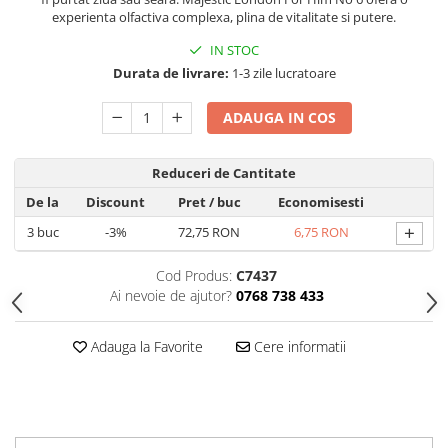
Hrana, Accesorii si Ingrijire Animale
experienta olfactiva complexa, plina de vitalitate si putere.
Accesorii
IN STOC
Durata de livrare:
1-3 zile lucratoare
Hrana Caini
Hrana Umeda
ADAUGA IN COS
Hrana Uscata
Recompense
Reduceri de Cantitate
Hrana Pisici
De la
Discount
Pret
/ buc
Economisesti
Hrana Umeda
+
3
buc
-3%
72,75 RON
6,75 RON
Hrana Uscata
Ingrijire Animale
Cod Produs:
C7437
Ai nevoie de ajutor?
0768 738 433
Ingrijire Copii
Accesorii Ingrijire Copii
Adauga la Favorite
Cere informatii
Dus si Baie
Accesorii Baie
Gel de Dus pentru Copii
Pudra de Talc