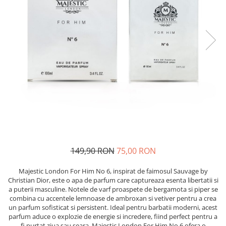
Detergent Pudra Automat
Detergent Lichid
Detergent Pudra Manual
Detergent Lichid Gel
Inalbitor Rufe
Intretinere Masina de Spalat Rufe
Servetele Captare Culori
Solutie Pete
Detergent Vase
Diverse
149,90 RON
75,00 RON
Bidoane si canistre
Majestic London For Him No 6, inspirat de faimosul Sauvage by
Gratare
Christian Dior, este o apa de parfum care captureaza esenta libertatii si
Incubatoare
a puterii masculine. Notele de varf proaspete de bergamota si piper se
combina cu accentele lemnoase de ambroxan si vetiver pentru a crea
Lampi solare
un parfum sofisticat si persistent. Ideal pentru barbatii moderni, acest
parfum aduce o explozie de energie si incredere, fiind perfect pentru a
Unelte
fi purtat ziua sau seara. Majestic London For Him No 6 ofera o