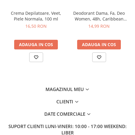
After Shave
Crema Depilatoare, Veet,
Deodorant Dama, Fa, Deo
After Shave Balsam
Piele Normala, 100 ml
Women, 48h, Caribbean
Aparate de Ras
Wave Lemon, Spray, 150 ml
16,50 RON
14,99 RON
Geluri si Spume de Ras
Ingrijire Barba
ADAUGA IN COS
ADAUGA IN COS
Servetele Umede
Seturi Cadou
Pentru Barbati
Pentru Femei
Uz Sanitar
MAGAZINUL MEU
CLIENTI
DATE COMERCIALE
SUPORT CLIENTI
LUNI-VINERI: 10:00 - 17:00 WEEKEND:
LIBER