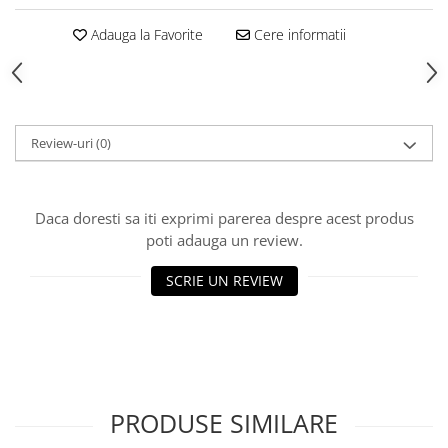
Produse Styling
Sampon
Adauga la Favorite
Cere informatii
Sampon pentru Barbati
Sampon Uscat
Tratament de Par
Vopsea de Par
Review-uri
(0)
Ingrijirea Picioarelor
Ingrijirea Tenului
Daca doresti sa iti exprimi parerea despre acest produs
Creme de Fata
poti adauga un review.
Demachiere
Manichiura si Pedichiura
SCRIE UN REVIEW
Parfumuri
Body Mist
Pentru Barbati
Pentru Femei
Unisex
PRODUSE SIMILARE
Produse Barbierit