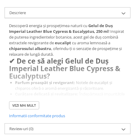
Sampon pentru Copii
Uleiuri, Lotiuni si Creme
Descriere
Igiena Orala
Descoperă energia și prospețimea naturii cu
Gelul de Duș
Pasta de Dinti
Imperial Leather Blue Cypress & Eucalyptus, 250 ml
! Inspirat
de puterea ingredientelor botanice, acest gel de duș combină
Periuta de Dinti
extractele revigorante de
eucalipt
cu aroma lemnoasă a
Jucarii copii
chiparosului albastru
, oferindu-ți o senzație de prospețime și
relaxare de lungă durată.
Scutece pentru Copii
✔ De ce să alegi Gelul de Duș
Servetele Umede pentru Copii
Imperial Leather Blue Cypress &
Ingrijire Personala
Eucalyptus?
Creme de Maini
Parfum proaspăt și revigorant:
Notele de eucalipt și
chiparos oferă o aromă energizantă și răcoritoare.
Creme si Lotiuni de Corp
Curățare delicată și revitalizare:
Îndepărtează impuritățile
fără a usca pielea.
Deodorante si Antiperspirante
Spumă bogată și catifelată:
Creează o experiență senzorială
VEZI MAI MULT
Deodorant Barbati
unică la fiecare duș.
Informatii conformitate produs
Efect revigorant și răcoritor:
Perfect pentru un duș de
Deodorant Dama
dimineață care îți oferă un plus de energie.
Deodorant Unisex
Potrivit pentru toate tipurile de piele:
Formulă blândă,
Review-uri
(0)
Dus si Baie
ideală pentru utilizare zilnică.