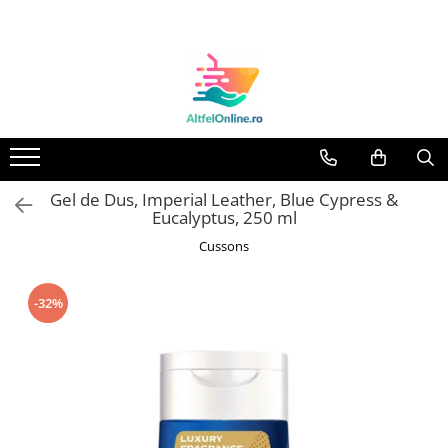
Toate Produsele
Produse Cosmetice Premium
Reducere 20% la achizitionarea a
minimum 3 produse identice
Oferte
Gel de Dus, Imperial Leather, Blue Cypress &
Balsam Rufe
Eucalyptus, 250 ml
Balsam Lichid Rufe
Cussons
Odorizant Textile Spray
Perle Parfumate
-32%
Servetele parfumate rufe
Capsule si Tablete pentru Masina
de Spalat Vase
Detergent Rufe
Detergent Capsule