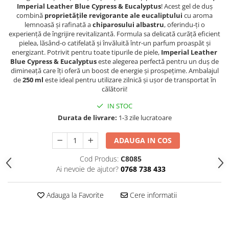
Imperial Leather Blue Cypress & Eucalyptus
! Acest gel de duș
Hrana, Accesorii si Ingrijire Animale
combină
proprietățile revigorante ale eucaliptului
cu aroma
Accesorii
lemnoasă și rafinată a
chiparosului albastru
, oferindu-ți o
experiență de îngrijire revitalizantă. Formula sa delicată curăță eficient
Hrana Caini
pielea, lăsând-o catifelată și învăluită într-un parfum proaspăt și
energizant. Potrivit pentru toate tipurile de piele,
Imperial Leather
Hrana Umeda
Blue Cypress & Eucalyptus
este alegerea perfectă pentru un duș de
Hrana Uscata
dimineață care îți oferă un boost de energie și prospețime. Ambalajul
de
250 ml
este ideal pentru utilizare zilnică și ușor de transportat în
Recompense
călătorii!
Hrana Pisici
IN STOC
Hrana Umeda
Durata de livrare:
1-3 zile lucratoare
Hrana Uscata
Ingrijire Animale
ADAUGA IN COS
Ingrijire Copii
Cod Produs:
C8085
Accesorii Ingrijire Copii
Ai nevoie de ajutor?
0768 738 433
Dus si Baie
Adauga la Favorite
Cere informatii
Accesorii Baie
Gel de Dus pentru Copii
Pudra de Talc