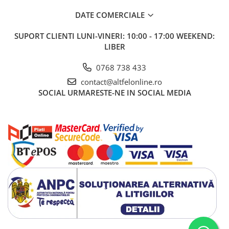
Apa de Gura
DATE COMERCIALE
Pasta de Dinti
Periuta de Dinti
SUPORT CLIENTI
LUNI-VINERI: 10:00 - 17:00 WEEKEND:
Ingrijire Buze
LIBER
Ingrijirea Parului
0768 738 433
Balsam de Par
contact@altfelonline.ro
Produse Styling
SOCIAL
URMARESTE-NE IN SOCIAL MEDIA
Sampon
Sampon pentru Barbati
Sampon Uscat
Tratament de Par
Vopsea de Par
Ingrijirea Picioarelor
Ingrijirea Tenului
Creme de Fata
Demachiere
Manichiura si Pedichiura