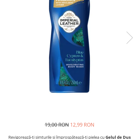
Detergent Pudra Automat
Detergent Lichid
Detergent Pudra Manual
Detergent Lichid Gel
Inalbitor Rufe
Intretinere Masina de Spalat Rufe
Servetele Captare Culori
Solutie Pete
Detergent Vase
Diverse
Bidoane si canistre
Gratare
Incubatoare
19,00 RON
12,99 RON
Lampi solare
Unelte
Revigorează-ți simțurile și împrospătează-ți pielea cu
Gelul de Duș