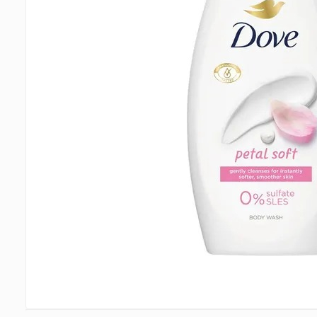
Detergent Pudra Automat
Detergent Lichid
Detergent Pudra Manual
Detergent Lichid Gel
Inalbitor Rufe
Intretinere Masina de Spalat Rufe
Servetele Captare Culori
Solutie Pete
Detergent Vase
Diverse
Bidoane si canistre
Gratare
Incubatoare
Lampi solare
Unelte