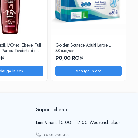
l, L'Oreal Elseve, Full
Golden Scutece Adulti Large L
D
u Par cu Tendinta de
30buc/set
Wo
 ml
Sp
ON
90,00 RON
1
dauga in cos
Adauga in cos
Suport clienti
Luni-Vineri: 10:00 - 17:00 Weekend: Liber
0768 738 433