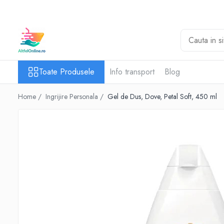
Toate Produsele
Produse Cosmetice Premium
Reducere 20% la achizitionarea a
Toate Produsele
Info transport
Blog
minimum 3 produse identice
Oferte
Home /
Ingrijire Personala /
Gel de Dus, Dove, Petal Soft, 450 ml
Balsam Rufe
Balsam Lichid Rufe
Odorizant Textile Spray
Perle Parfumate
Servetele parfumate rufe
Capsule si Tablete pentru Masina de
Spalat Vase
Detergent Rufe
Detergent Capsule