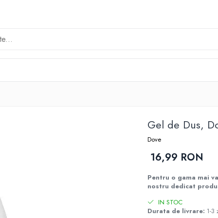
Gel de Dus, Do
Dove
16,99 RON
Pentru o gama mai var
nostru dedicat produ
IN STOC
Durata de livrare:
1-3 z