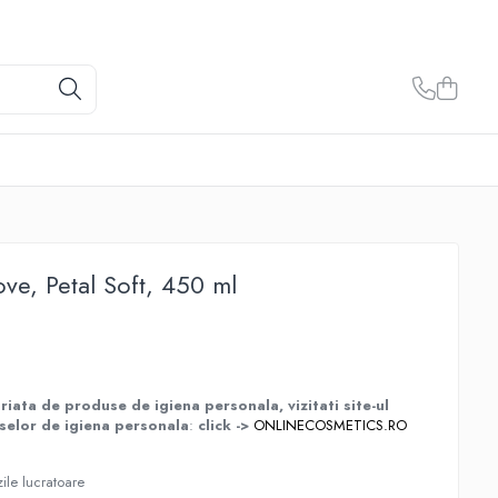
ve, Petal Soft, 450 ml
iata de produse de igiena personala, vizitati site-ul
selor de igiena personala
:
click ->
ONLINECOSMETICS.RO
ile lucratoare