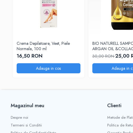
Sampon pentru Copii
Uleiuri, Lotiuni si Creme
Igiena Orala
Pasta de Dinti
Periuta de Dinti
Crema Depilatoare, Veet, Piele
BIO NATURELL SAMP
Jucarii copii
Normala, 100 ml
ARGAN OIL &COLLA
Scutece pentru Copii
16,50 RON
25,00 
30,00 RON
Servetele Umede pentru Copii
Adauga in cos
Adauga in c
Ingrijire Personala
Creme de Maini
Creme si Lotiuni de Corp
Deodorante si Antiperspirante
Magazinul meu
Clienti
Deodorant Barbati
Deodorant Dama
Despre noi
Metode de Plat
Deodorant Unisex
Termeni si Conditii
Politica de Retu
Dus si Baie
Politica de Confidentialitate
Garantia Produ