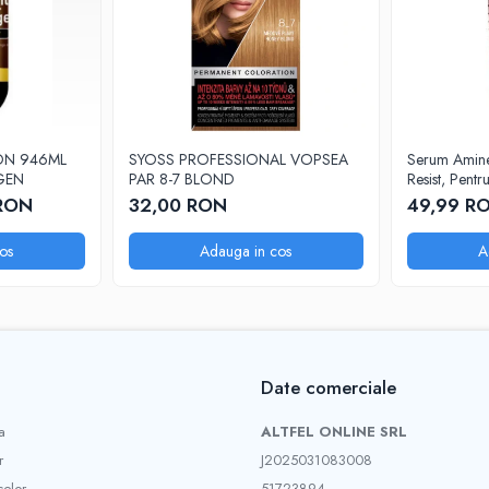
ON 946ML
SYOSS PROFESSIONAL VOPSEA
Serum Aminexi
GEN
PAR 8-7 BLOND
Resist, Pentr
Cadere, 100
RON
32,00 RON
49,99 R
os
Adauga in cos
A
Date comerciale
a
ALTFEL ONLINE SRL
r
J2025031083008
selor
51723894