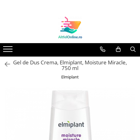
Toate Produsele
Produse Cosmetice Premium
Reducere 20% la achizitionarea a
minimum 3 produse identice
Oferte
Gel de Dus Crema, Elmiplant, Moisture Miracle,
Balsam Rufe
750 ml
Balsam Lichid Rufe
Elmiplant
Odorizant Textile Spray
Perle Parfumate
Servetele parfumate rufe
Capsule si Tablete pentru Masina
de Spalat Vase
Detergent Rufe
Detergent Capsule