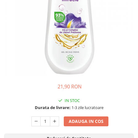
Detergent Pudra Automat
Detergent Lichid
Detergent Pudra Manual
Detergent Lichid Gel
Inalbitor Rufe
Intretinere Masina de Spalat Rufe
Servetele Captare Culori
Solutie Pete
Detergent Vase
21,90 RON
Diverse
Bidoane si canistre
IN STOC
Gratare
Durata de livrare:
1-3 zile lucratoare
Incubatoare
ADAUGA IN COS
Lampi solare
Unelte