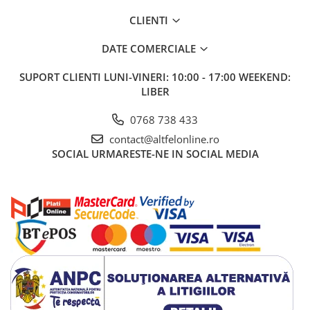
Gel de Dus
CLIENTI
Gel de Dus pentru Barbati
DATE COMERCIALE
Prosoape si Bureti de Baie
Sapun
SUPORT CLIENTI
LUNI-VINERI: 10:00 - 17:00 WEEKEND:
Sare de Baie
LIBER
Spumant de Baie
0768 738 433
Epilare
contact@altfelonline.ro
Igiena Intima
SOCIAL
URMARESTE-NE IN SOCIAL MEDIA
Absorbante
Absorbante Incontinenta
Absorbante Zilnice
Lotiuni si Geluri Intime
Scutece pentru Adulti
Servetele Intime
Servetele Umede pentru Adulti
Igiena Orala