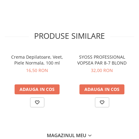
Sampon pentru Copii
Uleiuri, Lotiuni si Creme
Igiena Orala
Pasta de Dinti
PRODUSE SIMILARE
Periuta de Dinti
Jucarii copii
Scutece pentru Copii
Crema Depilatoare, Veet,
SYOSS PROFESSIONAL
Piele Normala, 100 ml
VOPSEA PAR 8-7 BLOND
Servetele Umede pentru Copii
16,50 RON
32,00 RON
Ingrijire Personala
Creme de Maini
ADAUGA IN COS
ADAUGA IN COS
Creme si Lotiuni de Corp
Deodorante si Antiperspirante
Deodorant Barbati
Deodorant Dama
Deodorant Unisex
MAGAZINUL MEU
Dus si Baie