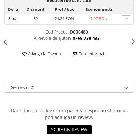
Reduceri de Cantitate
Hrana, Accesorii si Ingrijire Animale
De la
Discount
Pret
/ buc
Economisesti
Accesorii
+
3
buc
-3%
21,24 RON
1,97 RON
Hrana Caini
Cod Produs:
DC36483
Hrana Umeda
Ai nevoie de ajutor?
0768 738 433
Hrana Uscata
Recompense
Adauga la Favorite
Cere informatii
Hrana Pisici
Hrana Umeda
Hrana Uscata
Ingrijire Animale
Review-uri
(0)
Ingrijire Copii
Accesorii Ingrijire Copii
Dus si Baie
Daca doresti sa iti exprimi parerea despre acest produs
poti adauga un review.
Accesorii Baie
Gel de Dus pentru Copii
SCRIE UN REVIEW
Pudra de Talc