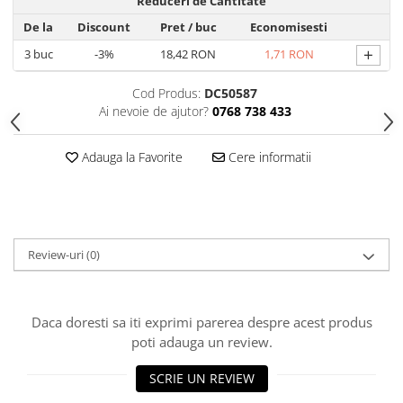
Produse Styling
Reduceri de Cantitate
Sampon
De la
Discount
Pret
/ buc
Economisesti
Sampon pentru Barbati
+
3
buc
-3%
18,42 RON
1,71 RON
Sampon Uscat
Cod Produs:
DC50587
Tratament de Par
Ai nevoie de ajutor?
0768 738 433
Vopsea de Par
Ingrijirea Picioarelor
Adauga la Favorite
Cere informatii
Ingrijirea Tenului
Creme de Fata
Demachiere
Manichiura si Pedichiura
Review-uri
(0)
Parfumuri
Body Mist
Daca doresti sa iti exprimi parerea despre acest produs
Pentru Barbati
poti adauga un review.
Pentru Femei
Unisex
SCRIE UN REVIEW
Produse Barbierit