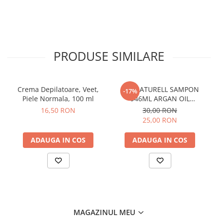
After Shave
After Shave Balsam
Aparate de Ras
Geluri si Spume de Ras
PRODUSE SIMILARE
Ingrijire Barba
Servetele Umede
Seturi Cadou
Crema Depilatoare, Veet,
BIO NATURELL SAMPON
-17%
Piele Normala, 100 ml
946ML ARGAN OIL
Pentru Barbati
&COLLAGEN
16,50 RON
30,00 RON
Pentru Femei
25,00 RON
Uz Sanitar
ADAUGA IN COS
ADAUGA IN COS
MAGAZINUL MEU