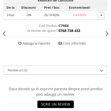
Reduceri de Cantitate
Hrana, Accesorii si Ingrijire Animale
De la
Discount
Pret
/ buc
Economisesti
Accesorii
+
3
buc
-3%
26,19 RON
2,43 RON
Hrana Caini
Cod Produs:
C7988
Hrana Umeda
Ai nevoie de ajutor?
0768 738 433
Hrana Uscata
Recompense
Adauga la Favorite
Cere informatii
Hrana Pisici
Hrana Umeda
Hrana Uscata
Ingrijire Animale
Review-uri
(0)
Ingrijire Copii
Accesorii Ingrijire Copii
Dus si Baie
Daca doresti sa iti exprimi parerea despre acest produs
poti adauga un review.
Accesorii Baie
Gel de Dus pentru Copii
SCRIE UN REVIEW
Pudra de Talc