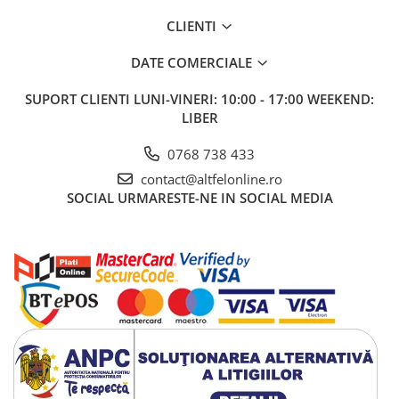
Gel de Dus
CLIENTI
Gel de Dus pentru Barbati
DATE COMERCIALE
Prosoape si Bureti de Baie
Sapun
SUPORT CLIENTI
LUNI-VINERI: 10:00 - 17:00 WEEKEND:
Sare de Baie
LIBER
Spumant de Baie
0768 738 433
Epilare
contact@altfelonline.ro
Igiena Intima
SOCIAL
URMARESTE-NE IN SOCIAL MEDIA
Absorbante
Absorbante Incontinenta
Absorbante Zilnice
Lotiuni si Geluri Intime
Scutece pentru Adulti
Servetele Intime
Servetele Umede pentru Adulti
Igiena Orala