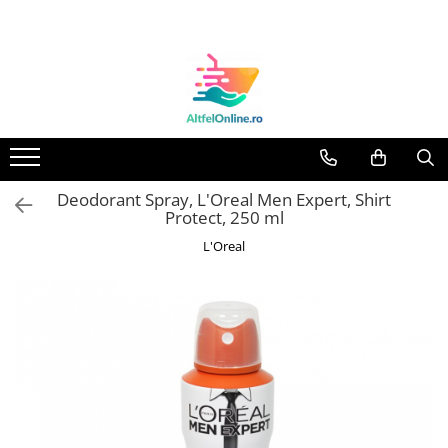
Toate Produsele
Produse Cosmetice Premium
Reducere 20% la achizitionarea a
minimum 3 produse identice
Oferte
Deodorant Spray, L'Oreal Men Expert, Shirt
Balsam Rufe
Protect, 250 ml
Balsam Lichid Rufe
L'Oreal
Odorizant Textile Spray
Perle Parfumate
Servetele parfumate rufe
Capsule si Tablete pentru Masina
de Spalat Vase
Detergent Rufe
Detergent Capsule