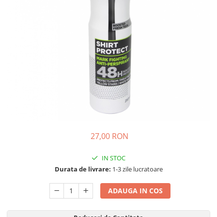
Detergent Pudra Automat
Detergent Lichid
Detergent Pudra Manual
Detergent Lichid Gel
Inalbitor Rufe
Intretinere Masina de Spalat Rufe
Servetele Captare Culori
Solutie Pete
Detergent Vase
27,00 RON
Diverse
Bidoane si canistre
IN STOC
Gratare
Durata de livrare:
1-3 zile lucratoare
Incubatoare
ADAUGA IN COS
Lampi solare
Unelte