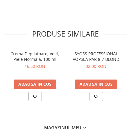
Sampon pentru Copii
Uleiuri, Lotiuni si Creme
Igiena Orala
Pasta de Dinti
PRODUSE SIMILARE
Periuta de Dinti
Jucarii copii
Scutece pentru Copii
Crema Depilatoare, Veet,
SYOSS PROFESSIONAL
Piele Normala, 100 ml
VOPSEA PAR 8-7 BLOND
Servetele Umede pentru Copii
16,50 RON
32,00 RON
Ingrijire Personala
Creme de Maini
ADAUGA IN COS
ADAUGA IN COS
Creme si Lotiuni de Corp
Deodorante si Antiperspirante
Deodorant Barbati
Deodorant Dama
Deodorant Unisex
MAGAZINUL MEU
Dus si Baie