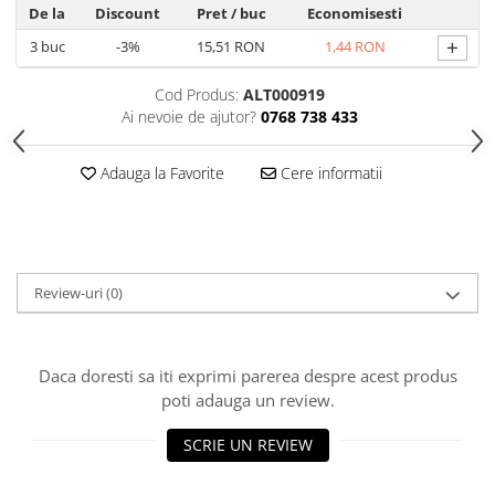
De la
Discount
Pret
/ buc
Economisesti
Hrana, Accesorii si Ingrijire Animale
+
3
buc
-3%
15,51 RON
1,44 RON
Accesorii
Hrana Caini
Cod Produs:
ALT000919
Hrana Umeda
Ai nevoie de ajutor?
0768 738 433
Hrana Uscata
Adauga la Favorite
Cere informatii
Recompense
Hrana Pisici
Hrana Umeda
Hrana Uscata
Review-uri
(0)
Ingrijire Animale
Ingrijire Copii
Accesorii Ingrijire Copii
Daca doresti sa iti exprimi parerea despre acest produs
Dus si Baie
poti adauga un review.
Accesorii Baie
SCRIE UN REVIEW
Gel de Dus pentru Copii
Pudra de Talc