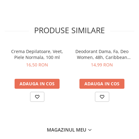
Sampon pentru Copii
Uleiuri, Lotiuni si Creme
Igiena Orala
PRODUSE SIMILARE
Pasta de Dinti
Periuta de Dinti
Jucarii copii
Crema Depilatoare, Veet,
Deodorant Dama, Fa, Deo
Scutece pentru Copii
Piele Normala, 100 ml
Women, 48h, Caribbean
Wave Lemon, Spray, 150 ml
16,50 RON
14,99 RON
Servetele Umede pentru Copii
Ingrijire Personala
Creme de Maini
ADAUGA IN COS
ADAUGA IN COS
Creme si Lotiuni de Corp
Deodorante si Antiperspirante
Deodorant Barbati
Deodorant Dama
Deodorant Unisex
MAGAZINUL MEU
Dus si Baie