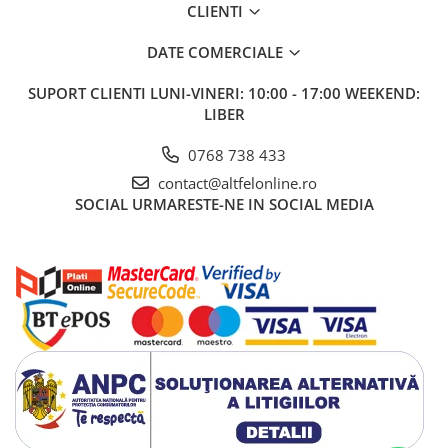
CLIENTI
Gel de Dus
Gel de Dus pentru Barbati
DATE COMERCIALE
Prosoape si Bureti de Baie
SUPORT CLIENTI
LUNI-VINERI: 10:00 - 17:00 WEEKEND:
Sapun
LIBER
Sare de Baie
Spumant de Baie
0768 738 433
Epilare
contact@altfelonline.ro
SOCIAL
URMARESTE-NE IN SOCIAL MEDIA
Igiena Intima
Absorbante
Absorbante Incontinenta
Absorbante Zilnice
Lotiuni si Geluri Intime
Scutece pentru Adulti
Servetele Intime
Servetele Umede pentru Adulti
Igiena Orala