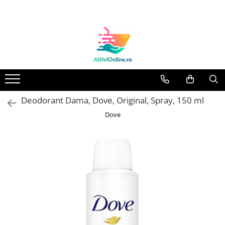
Toate Produsele
Produse Cosmetice Premium
Reducere 20% la achizitionarea a
minimum 3 produse identice
Oferte
Deodorant Dama, Dove, Original, Spray, 150 ml
Balsam Rufe
Dove
Balsam Lichid Rufe
Odorizant Textile Spray
Perle Parfumate
Servetele parfumate rufe
Capsule si Tablete pentru Masina
de Spalat Vase
Detergent Rufe
Detergent Capsule