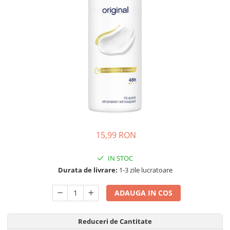
Detergent Pudra Automat
Detergent Lichid
Detergent Pudra Manual
Detergent Lichid Gel
Inalbitor Rufe
Intretinere Masina de Spalat Rufe
Servetele Captare Culori
Solutie Pete
Detergent Vase
15,99 RON
Diverse
IN STOC
Bidoane si canistre
Durata de livrare:
1-3 zile lucratoare
Gratare
Incubatoare
ADAUGA IN COS
Lampi solare
Reduceri de Cantitate
Unelte