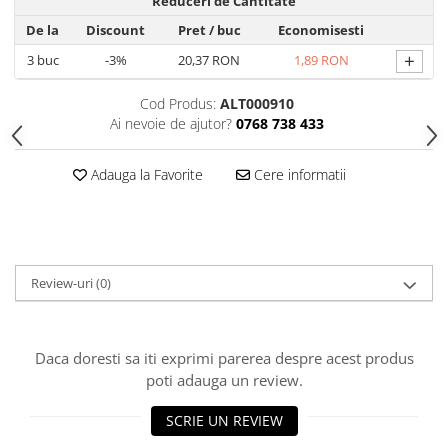
Produse Styling
Reduceri de Cantitate
Sampon
De la
Discount
Pret
/ buc
Economisesti
Sampon pentru Barbati
+
3
buc
-3%
20,37 RON
1,89 RON
Sampon Uscat
Cod Produs:
ALT000910
Tratament de Par
Ai nevoie de ajutor?
0768 738 433
Vopsea de Par
Ingrijirea Picioarelor
Adauga la Favorite
Cere informatii
Ingrijirea Tenului
Creme de Fata
Demachiere
Manichiura si Pedichiura
Review-uri
(0)
Parfumuri
Body Mist
Daca doresti sa iti exprimi parerea despre acest produs
Pentru Barbati
poti adauga un review.
Pentru Femei
Unisex
SCRIE UN REVIEW
Produse Barbierit