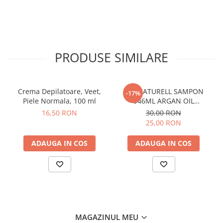
After Shave
After Shave Balsam
Aparate de Ras
Geluri si Spume de Ras
PRODUSE SIMILARE
Ingrijire Barba
Servetele Umede
Seturi Cadou
Crema Depilatoare, Veet,
BIO NATURELL SAMPON
-17%
Piele Normala, 100 ml
946ML ARGAN OIL
Pentru Barbati
&COLLAGEN
16,50 RON
30,00 RON
Pentru Femei
25,00 RON
Uz Sanitar
ADAUGA IN COS
ADAUGA IN COS
MAGAZINUL MEU