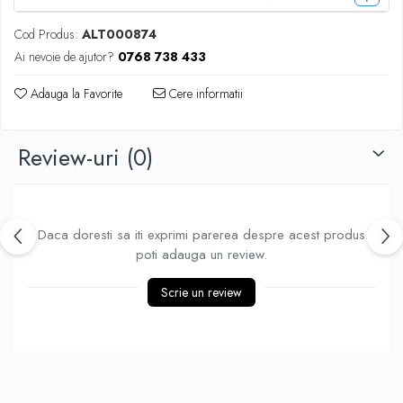
Hrana, Accesorii si Ingrijire Animale
Cod Produs:
ALT000874
Accesorii
Ai nevoie de ajutor?
0768 738 433
Hrana Caini
Adauga la Favorite
Cere informatii
Hrana Umeda
Hrana Uscata
Recompense
Review-uri
(0)
Hrana Pisici
Hrana Umeda
Hrana Uscata
Daca doresti sa iti exprimi parerea despre acest produs
Ingrijire Animale
poti adauga un review.
Ingrijire Copii
Accesorii Ingrijire Copii
Scrie un review
Dus si Baie
Accesorii Baie
Gel de Dus pentru Copii
Pudra de Talc