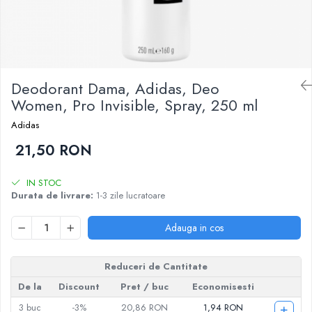
Detergent Pudra Automat
Detergent Lichid
Detergent Pudra Manual
Detergent Lichid Gel
Deodorant Dama, Adidas, Deo
Inalbitor Rufe
Women, Pro Invisible, Spray, 250 ml
Intretinere Masina de Spalat Rufe
Adidas
Servetele Captare Culori
21,50 RON
Solutie Pete
Detergent Vase
IN STOC
Durata de livrare:
1-3 zile lucratoare
Diverse
Bidoane si canistre
Adauga in cos
Gratare
Incubatoare
Reduceri de Cantitate
Lampi solare
De la
Discount
Pret
/ buc
Economisesti
Unelte
+
3
buc
-3%
20,86 RON
1,94 RON