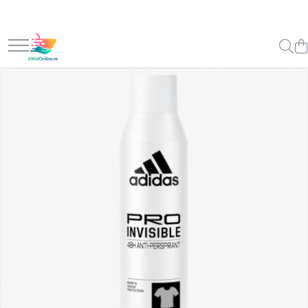
Toate Produsele
Produse Cosmetice Premium
Reducere 20% la achizitionarea a
minimum 3 produse identice
Oferte
Balsam Rufe
Balsam Lichid Rufe
Odorizant Textile Spray
Perle Parfumate
Servetele parfumate rufe
Capsule si Tablete pentru Masina de
Spalat Vase
Detergent Rufe
Detergent Capsule