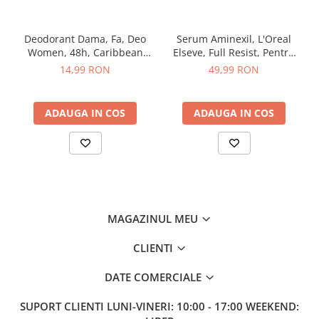
After Shave
After Shave Balsam
Deodorant Dama, Fa, Deo
Serum Aminexil, L'Oreal
Aparate de Ras
Women, 48h, Caribbean
Elseve, Full Resist, Pentru
Wave Lemon, Spray, 150 ml
Par cu Tendinta de Cadere,
Geluri si Spume de Ras
14,99 RON
49,99 RON
100 ml
Ingrijire Barba
Servetele Umede
ADAUGA IN COS
ADAUGA IN COS
Seturi Cadou
Pentru Barbati
Pentru Femei
Uz Sanitar
MAGAZINUL MEU
CLIENTI
DATE COMERCIALE
SUPORT CLIENTI
LUNI-VINERI: 10:00 - 17:00 WEEKEND: