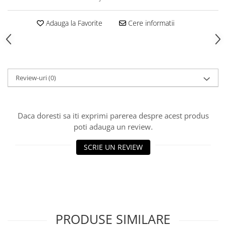
Produse Styling
Sampon
Adauga la Favorite
Cere informatii
Sampon pentru Barbati
Sampon Uscat
Tratament de Par
Vopsea de Par
Review-uri
(0)
Ingrijirea Picioarelor
Ingrijirea Tenului
Creme de Fata
Daca doresti sa iti exprimi parerea despre acest produs
Demachiere
poti adauga un review.
Manichiura si Pedichiura
SCRIE UN REVIEW
Parfumuri
Body Mist
Pentru Barbati
Pentru Femei
Unisex
PRODUSE SIMILARE
Produse Barbierit