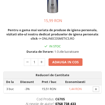
Epilare
Carlige Rufe
Solutii Curatare Mobila
Igiena Intima
Decoratiuni interior
Solutii Curatare Pardoseli
Absorbante
Hartie Igienica
Solutii Curatare Suprafete Diverse
15,99 RON
Absorbante Incontinenta
Ingrijire Incaltaminte
Solutii Desfundare Scurgeri
Absorbante Zilnice
Pentru o gama mai variata de produse de igiena personala,
Lavete si Bureti
Solutii Intretinere Textile
vizitati site-ul nostru dedicat produselor de igiena personala
:
Lotiuni si Geluri Intime
Manusi Menaj
click ->
ONLINECOSMETICS.RO
Universale
Scutece pentru Adulti
Rezerva Mop, Faras, Perie
IN STOC
Servetele Intime
Durata de livrare:
1-3 zile lucratoare
Saci Menajeri
Servetele Umede pentru Adulti
Igiena Orala
ADAUGA IN COS
Apa de Gura
Pasta de Dinti
Reduceri de Cantitate
Periuta de Dinti
De la
Discount
Pret
/ buc
Economisesti
Ingrijire Buze
+
3
buc
-3%
15,51 RON
1,44 RON
Ingrijirea Parului
Balsam de Par
Cod Produs:
C6705
Ai nevoie de ajutor?
0768 738 433