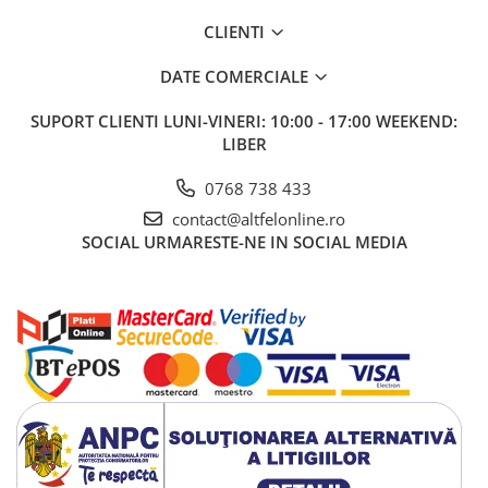
Gel de Dus
CLIENTI
Gel de Dus pentru Barbati
DATE COMERCIALE
Prosoape si Bureti de Baie
Sapun
SUPORT CLIENTI
LUNI-VINERI: 10:00 - 17:00 WEEKEND:
Sare de Baie
LIBER
Spumant de Baie
0768 738 433
Epilare
contact@altfelonline.ro
Igiena Intima
SOCIAL
URMARESTE-NE IN SOCIAL MEDIA
Absorbante
Absorbante Incontinenta
Absorbante Zilnice
Lotiuni si Geluri Intime
Scutece pentru Adulti
Servetele Intime
Servetele Umede pentru Adulti
Igiena Orala