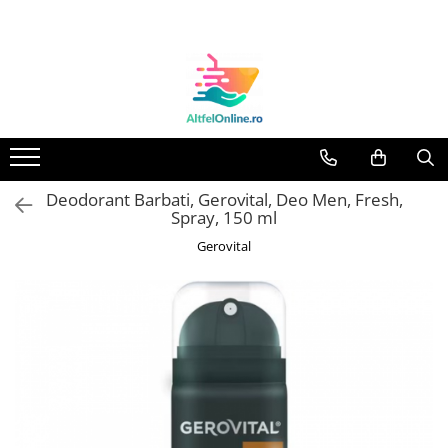
Toate Produsele
Produse Cosmetice Premium
Reducere 20% la achizitionarea a
minimum 3 produse identice
Oferte
Deodorant Barbati, Gerovital, Deo Men, Fresh,
Balsam Rufe
Spray, 150 ml
Balsam Lichid Rufe
Gerovital
Odorizant Textile Spray
Perle Parfumate
Servetele parfumate rufe
Capsule si Tablete pentru Masina
de Spalat Vase
Detergent Rufe
Detergent Capsule