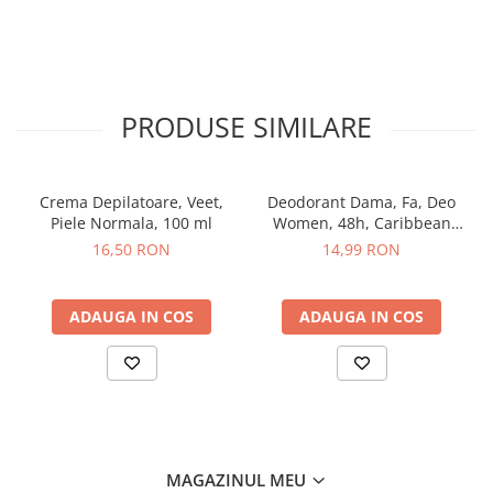
Sampon pentru Copii
Uleiuri, Lotiuni si Creme
Igiena Orala
Pasta de Dinti
PRODUSE SIMILARE
Periuta de Dinti
Jucarii copii
Scutece pentru Copii
Crema Depilatoare, Veet,
Deodorant Dama, Fa, Deo
Piele Normala, 100 ml
Women, 48h, Caribbean
Servetele Umede pentru Copii
Wave Lemon, Spray, 150 ml
16,50 RON
14,99 RON
Ingrijire Personala
Creme de Maini
ADAUGA IN COS
ADAUGA IN COS
Creme si Lotiuni de Corp
Deodorante si Antiperspirante
Deodorant Barbati
Deodorant Dama
Deodorant Unisex
MAGAZINUL MEU
Dus si Baie