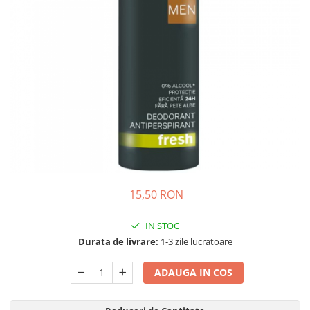
Detergent Pudra Automat
Detergent Lichid
Detergent Pudra Manual
Detergent Lichid Gel
Inalbitor Rufe
Intretinere Masina de Spalat Rufe
Servetele Captare Culori
Solutie Pete
Detergent Vase
15,50 RON
Diverse
Bidoane si canistre
IN STOC
Gratare
Durata de livrare:
1-3 zile lucratoare
Incubatoare
ADAUGA IN COS
Lampi solare
Unelte