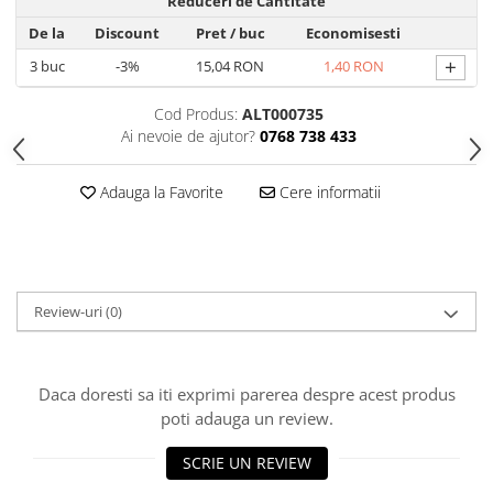
Reduceri de Cantitate
Hrana, Accesorii si Ingrijire Animale
De la
Discount
Pret
/ buc
Economisesti
Accesorii
+
3
buc
-3%
15,04 RON
1,40 RON
Hrana Caini
Cod Produs:
ALT000735
Hrana Umeda
Ai nevoie de ajutor?
0768 738 433
Hrana Uscata
Recompense
Adauga la Favorite
Cere informatii
Hrana Pisici
Hrana Umeda
Hrana Uscata
Ingrijire Animale
Review-uri
(0)
Ingrijire Copii
Accesorii Ingrijire Copii
Dus si Baie
Daca doresti sa iti exprimi parerea despre acest produs
poti adauga un review.
Accesorii Baie
Gel de Dus pentru Copii
SCRIE UN REVIEW
Pudra de Talc