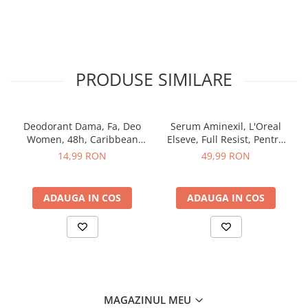
After Shave
After Shave Balsam
Aparate de Ras
Geluri si Spume de Ras
PRODUSE SIMILARE
Ingrijire Barba
Servetele Umede
Seturi Cadou
Deodorant Dama, Fa, Deo
Serum Aminexil, L'Oreal
Women, 48h, Caribbean
Elseve, Full Resist, Pentru
Pentru Barbati
Wave Lemon, Spray, 150 ml
Par cu Tendinta de Cadere,
14,99 RON
49,99 RON
Pentru Femei
100 ml
Uz Sanitar
ADAUGA IN COS
ADAUGA IN COS
MAGAZINUL MEU