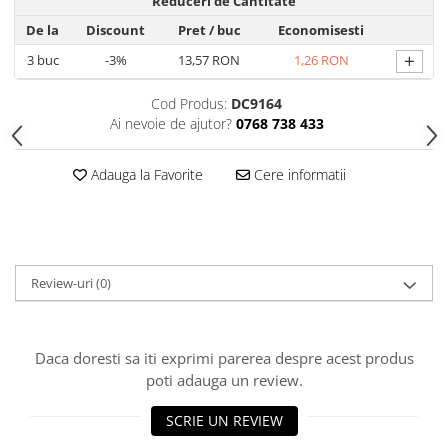
Produse Styling
Reduceri de Cantitate
Sampon
De la
Discount
Pret
/ buc
Economisesti
Sampon pentru Barbati
+
3
buc
-3%
13,57 RON
1,26 RON
Sampon Uscat
Cod Produs:
DC9164
Tratament de Par
Ai nevoie de ajutor?
0768 738 433
Vopsea de Par
Ingrijirea Picioarelor
Adauga la Favorite
Cere informatii
Ingrijirea Tenului
Creme de Fata
Demachiere
Manichiura si Pedichiura
Review-uri
(0)
Parfumuri
Body Mist
Daca doresti sa iti exprimi parerea despre acest produs
Pentru Barbati
poti adauga un review.
Pentru Femei
Unisex
SCRIE UN REVIEW
Produse Barbierit