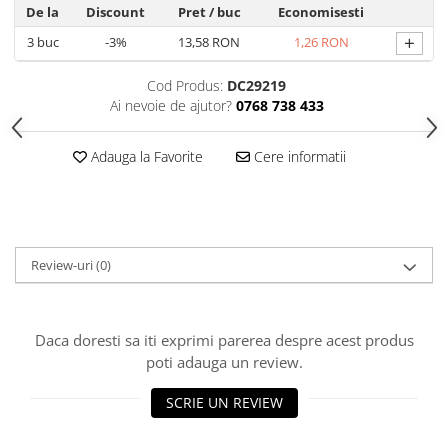
De la
Discount
Pret
/ buc
Economisesti
Hrana, Accesorii si Ingrijire Animale
+
3
buc
-3%
13,58 RON
1,26 RON
Accesorii
Hrana Caini
Cod Produs:
DC29219
Hrana Umeda
Ai nevoie de ajutor?
0768 738 433
Hrana Uscata
Adauga la Favorite
Cere informatii
Recompense
Hrana Pisici
Hrana Umeda
Hrana Uscata
Review-uri
(0)
Ingrijire Animale
Ingrijire Copii
Accesorii Ingrijire Copii
Daca doresti sa iti exprimi parerea despre acest produs
Dus si Baie
poti adauga un review.
Accesorii Baie
SCRIE UN REVIEW
Gel de Dus pentru Copii
Pudra de Talc