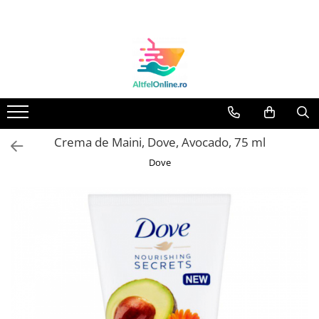
Toate Produsele
Produse Cosmetice Premium
Reducere 20% la achizitionarea a
minimum 3 produse identice
Oferte
Crema de Maini, Dove, Avocado, 75 ml
Balsam Rufe
Dove
Balsam Lichid Rufe
Odorizant Textile Spray
Perle Parfumate
Servetele parfumate rufe
Capsule si Tablete pentru Masina
de Spalat Vase
Detergent Rufe
Detergent Capsule