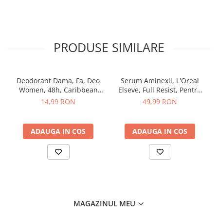
Sampon pentru Copii
Uleiuri, Lotiuni si Creme
Igiena Orala
PRODUSE SIMILARE
Pasta de Dinti
Periuta de Dinti
Jucarii copii
Deodorant Dama, Fa, Deo
Serum Aminexil, L'Oreal
Scutece pentru Copii
Women, 48h, Caribbean
Elseve, Full Resist, Pentru
Wave Lemon, Spray, 150 ml
Par cu Tendinta de Cadere,
14,99 RON
49,99 RON
Servetele Umede pentru Copii
100 ml
Ingrijire Personala
Creme de Maini
ADAUGA IN COS
ADAUGA IN COS
Creme si Lotiuni de Corp
Deodorante si Antiperspirante
Deodorant Barbati
Deodorant Dama
Deodorant Unisex
MAGAZINUL MEU
Dus si Baie