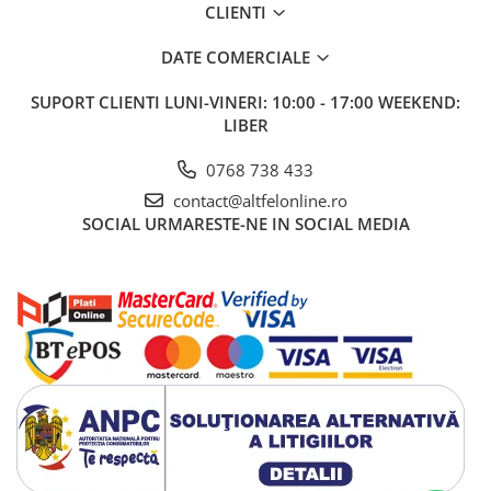
CLIENTI
Gel de Dus
Gel de Dus pentru Barbati
DATE COMERCIALE
Prosoape si Bureti de Baie
SUPORT CLIENTI
LUNI-VINERI: 10:00 - 17:00 WEEKEND:
Sapun
LIBER
Sare de Baie
Spumant de Baie
0768 738 433
Epilare
contact@altfelonline.ro
SOCIAL
URMARESTE-NE IN SOCIAL MEDIA
Igiena Intima
Absorbante
Absorbante Incontinenta
Absorbante Zilnice
Lotiuni si Geluri Intime
Scutece pentru Adulti
Servetele Intime
Servetele Umede pentru Adulti
Igiena Orala