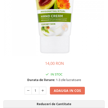
Detergent Pudra Automat
Detergent Lichid
Detergent Pudra Manual
Detergent Lichid Gel
Inalbitor Rufe
Intretinere Masina de Spalat Rufe
Servetele Captare Culori
Solutie Pete
Detergent Vase
14,00 RON
Diverse
IN STOC
Bidoane si canistre
Durata de livrare:
1-3 zile lucratoare
Gratare
Incubatoare
ADAUGA IN COS
Lampi solare
Reduceri de Cantitate
Unelte