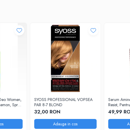
tru femeile care vor să se simtă protejate, curate și confortabile în fiecare z
 Deo Women,
SYOSS PROFESSIONAL VOPSEA
Serum Aminexi
emon, Spray,
PAR 8-7 BLOND
Resist, Pentr
Cadere, 100
32,00 RON
49,99 R
os
Adauga in cos
A