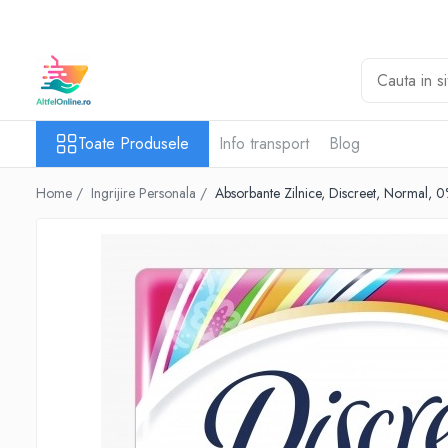
Toate Produsele
Produse Cosmetice Premium
Reducere 20% la achizitionarea a
Toate Produsele
Info transport
Blog
minimum 3 produse identice
Oferte
Home /
Ingrijire Personala /
Absorbante Zilnice, Discreet, Normal, 
Balsam Rufe
Balsam Lichid Rufe
Odorizant Textile Spray
Perle Parfumate
Servetele parfumate rufe
Capsule si Tablete pentru Masina de
Spalat Vase
Detergent Rufe
Detergent Capsule