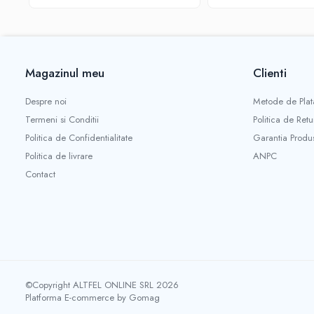
Gel de Dus
Gel de Dus pentru Barbati
Prosoape si Bureti de Baie
Sapun
Magazinul meu
Clienti
Sare de Baie
Despre noi
Metode de Plat
Spumant de Baie
Termeni si Conditii
Politica de Retu
Epilare
Politica de Confidentialitate
Garantia Produ
Igiena Intima
Politica de livrare
ANPC
Absorbante
Contact
Absorbante Incontinenta
Absorbante Zilnice
Lotiuni si Geluri Intime
Scutece pentru Adulti
Servetele Intime
Servetele Umede pentru Adulti
©Copyright ALTFEL ONLINE SRL 2026
Igiena Orala
Platforma E-commerce by Gomag