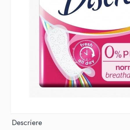
Detergent Pudra Automat
Detergent Lichid
Detergent Pudra Manual
Detergent Lichid Gel
Inalbitor Rufe
Intretinere Masina de Spalat Rufe
Servetele Captare Culori
Solutie Pete
Detergent Vase
Diverse
Bidoane si canistre
Gratare
Incubatoare
Lampi solare
Descriere
Unelte