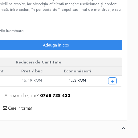
elii să respire, iar absorbția eficientă menține uscăciunea și confortul.
ilnică, între cicluri, în perioada de început sau final de menstruație sau
ile lucratoare
Adauga in cos
Reduceri de Cantitate
nt
Pret
/ buc
Economisesti
+
16,49 RON
1,53 RON
Ai nevoie de ajutor?
0768 738 433
Cere informatii