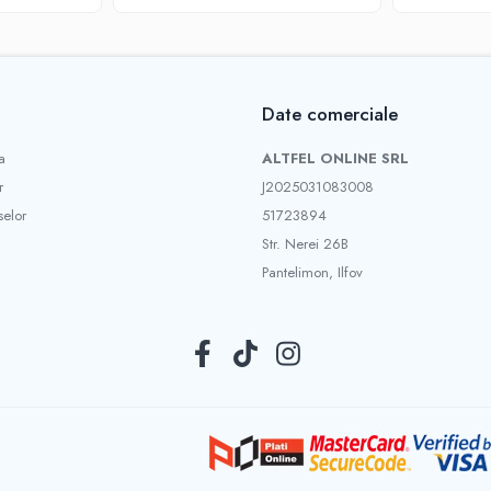
Date comerciale
a
ALTFEL ONLINE SRL
r
J2025031083008
selor
51723894
Str. Nerei 26B
Pantelimon, Ilfov