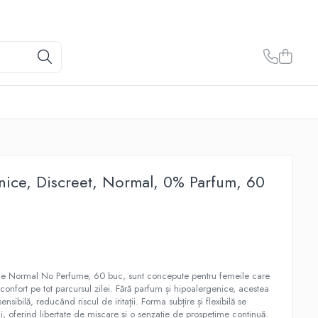
nice, Discreet, Normal, 0% Parfum, 60
ice Normal No Perfume, 60 buc, sunt concepute pentru femeile care
 confort pe tot parcursul zilei. Fără parfum și hipoalergenice, acestea
nsibilă, reducând riscul de iritații. Forma subțire și flexibilă se
, oferind libertate de mișcare și o senzație de prospețime continuă.