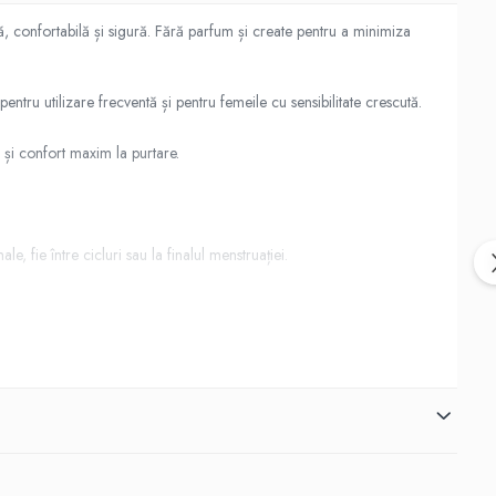
, confortabilă și sigură. Fără parfum și create pentru a minimiza
pentru utilizare frecventă și pentru femeile cu sensibilitate crescută.
 și confort maxim la purtare.
, fie între cicluri sau la finalul menstruației.