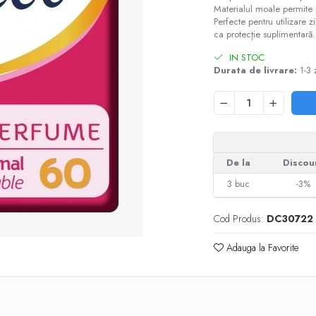
Materialul moale permite pi
Perfecte pentru utilizare z
ca protecție suplimentară.
IN STOC
Durata de livrare:
1-3 z
De la
Discou
3
buc
-3%
Cod Produs:
DC30722
Adauga la Favorite