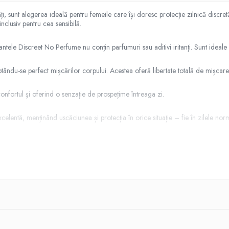
sunt alegerea ideală pentru femeile care își doresc protecție zilnică discretă
 inclusiv pentru cea sensibilă.
bantele Discreet No Perfume nu conțin parfumuri sau aditivi iritanți. Sunt ideale 
ptându-se perfect mișcărilor corpului. Acestea oferă libertate totală de mișcare
sconfortul și oferind o senzație de prospețime întreaga zi.
lentă, menținând uscăciunea și protecția în orice situație – fie în zilele normale
rbantul la locul lui pe durata întregii zile.