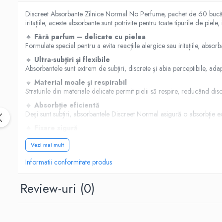
Hrana, Accesorii si Ingrijire Animale
Discreet Absorbante Zilnice Normal No Perfume, pachet de 60 bucăți, 
Accesorii
iritațiile, aceste absorbante sunt potrivite pentru toate tipurile de piele,
🔹
Fără parfum – delicate cu pielea
Hrana Caini
Formulate special pentru a evita reacțiile alergice sau iritațiile, absor
Hrana Umeda
🔹
Ultra-subțiri și flexibile
Hrana Uscata
Absorbantele sunt extrem de subțiri, discrete și abia perceptibile, ada
Recompense
🔹
Material moale și respirabil
Hrana Pisici
Straturile din materiale delicate permit pielii să respire, reducând di
🔹
Absorbție eficientă
Hrana Umeda
Deși sunt subțiri, absorbantele Discreet Normal asigură o absorbție exce
Hrana Uscata
🔹
Fixare sigură
Ingrijire Animale
Banda adezivă de pe partea inferioară oferă stabilitate, menținând abso
Vezi mai mult
Ingrijire Copii
🔹
Utilizare versatilă
Pot fi folosite:
Accesorii Ingrijire Copii
Informatii conformitate produs
Dus si Baie
zilnic, pentru prospețime;
Review-uri
(0)
Accesorii Baie
la începutul sau sfârșitul menstruației;
Gel de Dus pentru Copii
împreună cu tampoane pentru protecție suplimentară;
Pudra de Talc