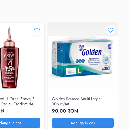
i, fără compromisuri.
l, L'Oreal Elseve, Full
Golden Scutece Adulti Large L
D
u Par cu Tendinta de
30buc/set
Wo
 ml
Sp
ON
90,00 RON
1
dauga in cos
Adauga in cos