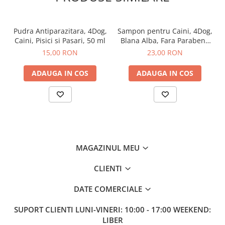
After Shave
After Shave Balsam
Pudra Antiparazitara, 4Dog,
Sampon pentru Caini, 4Dog,
Aparate de Ras
Caini, Pisici si Pasari, 50 ml
Blana Alba, Fara Parabeni,
Geluri si Spume de Ras
Aloe Vera, 500 ml
15,00 RON
23,00 RON
Ingrijire Barba
ADAUGA IN COS
ADAUGA IN COS
Servetele Umede
Seturi Cadou
Pentru Barbati
Pentru Femei
Uz Sanitar
MAGAZINUL MEU
CLIENTI
DATE COMERCIALE
SUPORT CLIENTI
LUNI-VINERI: 10:00 - 17:00 WEEKEND:
LIBER