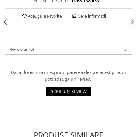
Produse Styling
Ai nevoie de ajutor?
0768 738 433
Sampon
Sampon pentru Barbati
Adauga la Favorite
Cere informatii
Sampon Uscat
Tratament de Par
Vopsea de Par
Ingrijirea Picioarelor
Review-uri
(0)
Ingrijirea Tenului
Creme de Fata
Daca doresti sa iti exprimi parerea despre acest produs
Demachiere
poti adauga un review.
Manichiura si Pedichiura
SCRIE UN REVIEW
Parfumuri
Body Mist
Pentru Barbati
Pentru Femei
Unisex
PRODUSE SIMILARE
Produse Barbierit