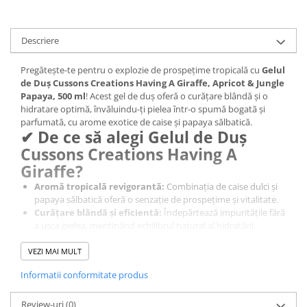
After Shave
After Shave Balsam
Descriere
Aparate de Ras
Geluri si Spume de Ras
Pregătește-te pentru o explozie de prospețime tropicală cu
Gelul
de Duș Cussons Creations Having A Giraffe, Apricot & Jungle
Ingrijire Barba
Papaya, 500 ml
! Acest gel de duș oferă o curățare blândă și o
Servetele Umede
hidratare optimă, învăluindu-ți pielea într-o spumă bogată și
parfumată, cu arome exotice de caise și papaya sălbatică.
Seturi Cadou
✔ De ce să alegi Gelul de Duș
Pentru Barbati
Cussons Creations Having A
Pentru Femei
Giraffe?
Uz Sanitar
Aromă tropicală revigorantă:
Combinația de caise dulci și
papaya sălbatică oferă o senzație de prospețime și vitalitate.
Curățare blândă și eficientă:
Îndepărtează impuritățile fără
a usca pielea, menținând echilibrul natural al hidratării.
Spumă bogată și catifelată:
Creează o experiență de duș
plăcută, lăsând pielea fină și parfumată.
VEZI MAI MULT
Potrivit pentru întreaga familie:
Ideal pentru adulți și
Informatii conformitate produs
copii, cu o formulă blândă pentru toate tipurile de piele.
Design vesel și atractiv:
Ambalajul colorat și jucăuș adaugă
un plus de distracție în rutina de îngrijire.
Review-uri
(0)