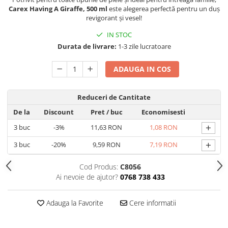
Produse Styling
Carex Having A Giraffe, 500 ml
este alegerea perfectă pentru un duș
Sampon
revigorant și vesel!
Sampon pentru Barbati
IN STOC
Sampon Uscat
Durata de livrare:
1-3 zile lucratoare
Tratament de Par
Vopsea de Par
ADAUGA IN COS
Ingrijirea Picioarelor
Ingrijirea Tenului
Reduceri de Cantitate
Creme de Fata
De la
Discount
Pret
/ buc
Economisesti
Demachiere
+
3
buc
-3%
11,63 RON
1,08 RON
Manichiura si Pedichiura
+
3
buc
-20%
9,59 RON
7,19 RON
Parfumuri
Cod Produs:
C8056
Body Mist
Ai nevoie de ajutor?
0768 738 433
Pentru Barbati
Pentru Femei
Adauga la Favorite
Cere informatii
Unisex
Produse Barbierit