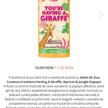
Epilare
Carlige Rufe
Solutii Curatare Mobila
Igiena Intima
Decoratiuni interior
Solutii Curatare Pardoseli
Absorbante
Hartie Igienica
Solutii Curatare Suprafete Diverse
Absorbante Incontinenta
Ingrijire Incaltaminte
Solutii Desfundare Scurgeri
Absorbante Zilnice
Lavete si Bureti
Solutii Intretinere Textile
Lotiuni si Geluri Intime
Manusi Menaj
Universale
Scutece pentru Adulti
Rezerva Mop, Faras, Perie
Servetele Intime
Saci Menajeri
Servetele Umede pentru Adulti
Igiena Orala
16,00 RON
11,99 RON
Apa de Gura
Pasta de Dinti
Transformă dușul zilnic într-o aventură exotică cu
Gelul de Duș
Periuta de Dinti
Cussons Creations Having A Giraffe, Apricot & Jungle Papaya
!
Infuzat cu arome tropicale de caise suculente și papaya sălbatică, acest
Ingrijire Buze
gel de duș oferă o experiență energizantă și revigorantă. Formula sa
Ingrijirea Parului
delicată curăță pielea eficient, menținând hidratarea naturală și
lăsând-o catifelată și parfumată. Spuma bogată creează o senzație de
Balsam de Par
prospețime intensă, iar parfumul fructat îți va încânta simțurile.
Potrivit pentru toate tipurile de piele și ideal pentru întreaga familie,