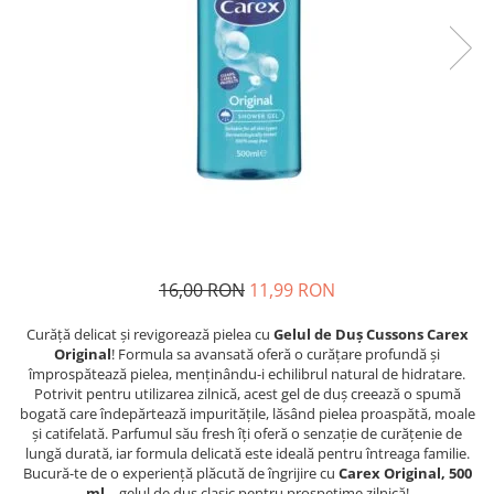
Detergent Pudra Automat
Detergent Lichid
Detergent Pudra Manual
Detergent Lichid Gel
Inalbitor Rufe
Intretinere Masina de Spalat Rufe
Servetele Captare Culori
Solutie Pete
Detergent Vase
16,00 RON
11,99 RON
Diverse
Curăță delicat și revigorează pielea cu
Gelul de Duș Cussons Carex
Bidoane si canistre
Original
! Formula sa avansată oferă o curățare profundă și
împrospătează pielea, menținându-i echilibrul natural de hidratare.
Gratare
Potrivit pentru utilizarea zilnică, acest gel de duș creează o spumă
Incubatoare
bogată care îndepărtează impuritățile, lăsând pielea proaspătă, moale
și catifelată. Parfumul său fresh îți oferă o senzație de curățenie de
Lampi solare
lungă durată, iar formula delicată este ideală pentru întreaga familie.
Bucură-te de o experiență plăcută de îngrijire cu
Carex Original, 500
Unelte
ml
– gelul de duș clasic pentru prospețime zilnică!