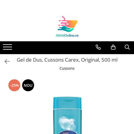
Toate Produsele
Produse Cosmetice Premium
Reducere 20% la achizitionarea a
minimum 3 produse identice
Oferte
Gel de Dus, Cussons Carex, Original, 500 ml
Balsam Rufe
Cussons
Balsam Lichid Rufe
Odorizant Textile Spray
-25%
NOU
Perle Parfumate
Servetele parfumate rufe
Capsule si Tablete pentru Masina
de Spalat Vase
Detergent Rufe
Detergent Capsule