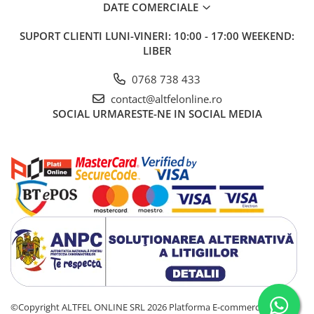
Apa de Gura
DATE COMERCIALE
Pasta de Dinti
SUPORT CLIENTI
LUNI-VINERI: 10:00 - 17:00 WEEKEND:
Periuta de Dinti
LIBER
Ingrijire Buze
0768 738 433
Ingrijirea Parului
contact@altfelonline.ro
Balsam de Par
SOCIAL
URMARESTE-NE IN SOCIAL MEDIA
Produse Styling
Sampon
Sampon pentru Barbati
Sampon Uscat
Tratament de Par
Vopsea de Par
Ingrijirea Picioarelor
Ingrijirea Tenului
Creme de Fata
Demachiere
©Copyright ALTFEL ONLINE SRL 2026
Platforma E-commerce by
Manichiura si Pedichiura