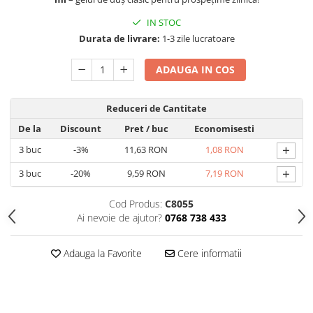
Hrana, Accesorii si Ingrijire Animale
IN STOC
Accesorii
Durata de livrare:
1-3 zile lucratoare
Hrana Caini
ADAUGA IN COS
Hrana Umeda
Hrana Uscata
Reduceri de Cantitate
Recompense
Hrana Pisici
De la
Discount
Pret
/ buc
Economisesti
+
Hrana Umeda
3
buc
-3%
11,63 RON
1,08 RON
Hrana Uscata
+
3
buc
-20%
9,59 RON
7,19 RON
Ingrijire Animale
Cod Produs:
C8055
Ingrijire Copii
Ai nevoie de ajutor?
0768 738 433
Accesorii Ingrijire Copii
Dus si Baie
Adauga la Favorite
Cere informatii
Accesorii Baie
Gel de Dus pentru Copii
Pudra de Talc