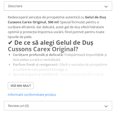
Sampon pentru Copii
Descriere
Uleiuri, Lotiuni si Creme
Redescoperă senzația de prospețime autentică cu
Gelul de Duș
Igiena Orala
Cussons Carex Original, 500 ml
! Special formulat pentru o
Pasta de Dinti
curățare eficientă, dar delicată, acest gel de duș oferă hidratare
optimă și protecție împotriva uscării, fiind potrivit pentru toate
Periuta de Dinti
tipurile de piele.
Jucarii copii
✔ De ce să alegi Gelul de Duș
Scutece pentru Copii
Cussons Carex Original?
Curățare profundă și delicată:
Îndepărtează impuritățile și
Servetele Umede pentru Copii
lasă pielea curată și revitalizată.
Ingrijire Personala
Parfum fresh și revigorant:
Oferă o senzație de prospețime
și curățenie care persistă întreaga zi.
Creme de Maini
Spumă bogată și catifelată:
Textura cremoasă îți învăluie
Creme si Lotiuni de Corp
pielea într-un strat delicat de îngrijire.
Potrivit pentru întreaga familie:
Formula blândă este
Deodorante si Antiperspirante
VEZI MAI MULT
ideală pentru toate tipurile de piele, inclusiv sensibilă.
Deodorant Barbati
Hidratare optimă:
Protejează bariera naturală a pielii,
Informatii conformitate produs
prevenind uscarea acesteia.
Deodorant Dama
🛠 Cum se utilizează?
Review-uri
(0)
Deodorant Unisex
Aplică o cantitate mică de gel de duș pe pielea umedă sau pe
Dus si Baie
un burete.