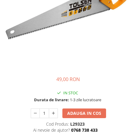
Detergent Pudra Automat
Detergent Lichid
Detergent Pudra Manual
Detergent Lichid Gel
Inalbitor Rufe
Intretinere Masina de Spalat Rufe
Servetele Captare Culori
Solutie Pete
Detergent Vase
49,00 RON
Diverse
IN STOC
Bidoane si canistre
Durata de livrare:
1-3 zile lucratoare
Gratare
Incubatoare
ADAUGA IN COS
Lampi solare
Cod Produs:
L29323
Ai nevoie de ajutor?
0768 738 433
Unelte