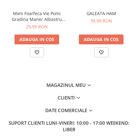
Sampon pentru Copii
Uleiuri, Lotiuni si Creme
Mxm Foarfeca Vie Pomi
GALEATA HAM
Gradina Maner Albastru
Igiena Orala
39,99 RON
Mx794
29,99 RON
Pasta de Dinti
Periuta de Dinti
ADAUGA IN COS
ADAUGA IN COS
Jucarii copii
Scutece pentru Copii
Servetele Umede pentru Copii
Ingrijire Personala
Creme de Maini
MAGAZINUL MEU
Creme si Lotiuni de Corp
CLIENTI
Deodorante si Antiperspirante
DATE COMERCIALE
Deodorant Barbati
Deodorant Dama
SUPORT CLIENTI
LUNI-VINERI: 10:00 - 17:00 WEEKEND:
Deodorant Unisex
LIBER
Dus si Baie