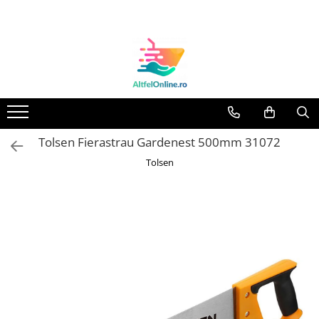
Toate Produsele
Produse Cosmetice Premium
Reducere 20% la achizitionarea a
minimum 3 produse identice
Oferte
Tolsen Fierastrau Gardenest 500mm 31072
Balsam Rufe
Tolsen
Balsam Lichid Rufe
Odorizant Textile Spray
Perle Parfumate
Servetele parfumate rufe
Capsule si Tablete pentru Masina
de Spalat Vase
Detergent Rufe
Detergent Capsule