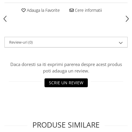
Hrana, Accesorii si Ingrijire Animale
Adauga la Favorite
Cere informatii
Accesorii
Hrana Caini
Hrana Umeda
Hrana Uscata
Review-uri
(0)
Recompense
Hrana Pisici
Hrana Umeda
Daca doresti sa iti exprimi parerea despre acest produs
poti adauga un review.
Hrana Uscata
Ingrijire Animale
SCRIE UN REVIEW
Ingrijire Copii
Accesorii Ingrijire Copii
Dus si Baie
Accesorii Baie
Gel de Dus pentru Copii
PRODUSE SIMILARE
Pudra de Talc