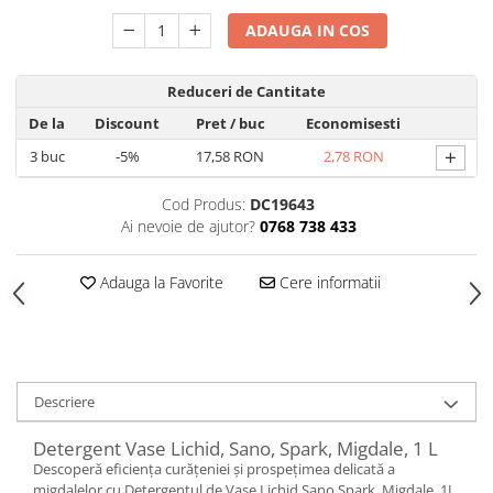
Hrana, Accesorii si Ingrijire Animale
ADAUGA IN COS
Accesorii
Hrana Caini
Reduceri de Cantitate
Hrana Umeda
De la
Discount
Pret
/ buc
Economisesti
Hrana Uscata
+
3
buc
-5%
17,58 RON
2,78 RON
Recompense
Hrana Pisici
Cod Produs:
DC19643
Ai nevoie de ajutor?
0768 738 433
Hrana Umeda
Hrana Uscata
Adauga la Favorite
Cere informatii
Ingrijire Animale
Ingrijire Copii
Accesorii Ingrijire Copii
Dus si Baie
Descriere
Accesorii Baie
Detergent Vase Lichid, Sano, Spark, Migdale, 1 L
Gel de Dus pentru Copii
Descoperă eficiența curățeniei și prospețimea delicată a
Pudra de Talc
migdalelor cu Detergentul de Vase Lichid Sano Spark, Migdale, 1L.