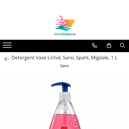
Toate Produsele
Produse Cosmetice Premium
Reducere 20% la achizitionarea a
minimum 3 produse identice
Oferte
Detergent Vase Lichid, Sano, Spark, Migdale, 1 L
Balsam Rufe
Sano
Balsam Lichid Rufe
Odorizant Textile Spray
Perle Parfumate
Servetele parfumate rufe
Capsule si Tablete pentru Masina
de Spalat Vase
Detergent Rufe
Detergent Capsule