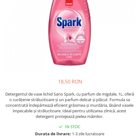
Detergent Pudra Automat
Detergent Lichid
Detergent Pudra Manual
Detergent Lichid Gel
Inalbitor Rufe
Intretinere Masina de Spalat Rufe
Servetele Captare Culori
Solutie Pete
Detergent Vase
18,50 RON
Diverse
Detergentul de vase lichid Sano Spark, cu parfum de migdale, 1L, oferă
Bidoane si canistre
o curățenie strălucitoare și un parfum delicat și plăcut. Formula sa
concentrată îndepărtează eficient grăsimea și murdăria, lăsând vasele
Gratare
impecabile și strălucitoare. Ideal pentru utilizarea zilnică, acest
Incubatoare
detergent protejează pielea mâinilor.
Lampi solare
IN STOC
Durata de livrare:
1-3 zile lucratoare
Unelte