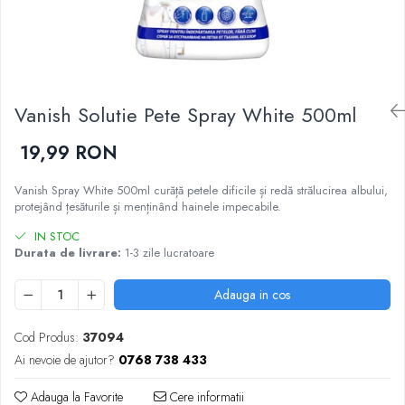
Epilare
Carlige Rufe
Solutii Curatare Mobila
Igiena Intima
Decoratiuni interior
Solutii Curatare Pardoseli
Absorbante
Hartie Igienica
Solutii Curatare Suprafete Diverse
Absorbante Incontinenta
Ingrijire Incaltaminte
Solutii Desfundare Scurgeri
Vanish Solutie Pete Spray White 500ml
Absorbante Zilnice
Lavete si Bureti
Solutii Intretinere Textile
Lotiuni si Geluri Intime
Manusi Menaj
19,99 RON
Universale
Scutece pentru Adulti
Rezerva Mop, Faras, Perie
Servetele Intime
Vanish Spray White 500ml curăță petele dificile și redă strălucirea albului,
Saci Menajeri
Servetele Umede pentru Adulti
protejând țesăturile și menținând hainele impecabile.
Igiena Orala
IN STOC
Durata de livrare:
1-3 zile lucratoare
Apa de Gura
Pasta de Dinti
Adauga in cos
Periuta de Dinti
Ingrijire Buze
Cod Produs:
37094
Ingrijirea Parului
Ai nevoie de ajutor?
0768 738 433
Balsam de Par
Adauga la Favorite
Cere informatii