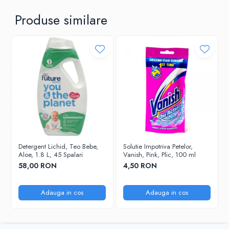
After Shave
Produse similare
After Shave Balsam
Aparate de Ras
Geluri si Spume de Ras
Ingrijire Barba
Servetele Umede
Seturi Cadou
Pentru Barbati
Pentru Femei
Uz Sanitar
Detergent Lichid, Teo Bebe,
Solutie Impotriva Petelor,
Aloe, 1.8 L, 45 Spalari
Vanish, Pink, Plic, 100 ml
58,00 RON
4,50 RON
Adauga in cos
Adauga in cos