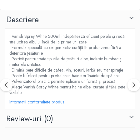
Produse Styling
Sampon
Sampon pentru Barbati
Descriere
Sampon Uscat
Tratament de Par
• Vanish Spray White 500ml îndepărtează eficient petele și redă
Vopsea de Par
strălucirea albului încă de la prima utilizare
• Formula specială cu oxigen activ curăță în profunzime fără a
Ingrijirea Picioarelor
deteriora țesăturile
Ingrijirea Tenului
• Potrivit pentru toate tipurile de țesături albe, inclusiv bumbac și
materiale sintetice
Creme de Fata
• Elimină pete dificile de cafea, vin, sosuri, iarbă sau transpirație
• Poate fi folosit pentru pretratarea hainelor înainte de spălare
Demachiere
• Pulverizatorul practic permite aplicare uniformă și precisă
Manichiura si Pedichiura
• Alege Vanish Spray White pentru haine albe, curate și fără pete
vizibile
Parfumuri
Informatii conformitate produs
Body Mist
Pentru Barbati
Review-uri
(0)
Pentru Femei
Unisex
Produse Barbierit