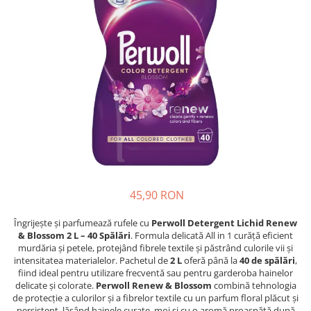
Detergent Pudra Automat
Detergent Lichid
Detergent Pudra Manual
Detergent Lichid Gel
Inalbitor Rufe
Intretinere Masina de Spalat Rufe
Servetele Captare Culori
Solutie Pete
Detergent Vase
45,90 RON
Diverse
Bidoane si canistre
Îngrijește și parfumează rufele cu
Perwoll Detergent Lichid Renew
& Blossom 2 L – 40 Spălări
. Formula delicată All in 1 curăță eficient
Gratare
murdăria și petele, protejând fibrele textile și păstrând culorile vii și
Incubatoare
intensitatea materialelor. Pachetul de
2 L
oferă până la
40 de spălări
,
fiind ideal pentru utilizare frecventă sau pentru garderoba hainelor
Lampi solare
delicate și colorate.
Perwoll Renew & Blossom
combină tehnologia
de protecție a culorilor și a fibrelor textile cu un parfum floral plăcut și
Unelte
persistent, lăsând hainele curate, moi și cu o aromă proaspătă după