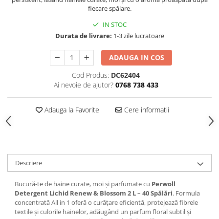
Hrana, Accesorii si Ingrijire Animale
fiecare spălare.
Accesorii
IN STOC
Durata de livrare:
1-3 zile lucratoare
Hrana Caini
Hrana Umeda
ADAUGA IN COS
Hrana Uscata
Cod Produs:
DC62404
Recompense
Ai nevoie de ajutor?
0768 738 433
Hrana Pisici
Hrana Umeda
Adauga la Favorite
Cere informatii
Hrana Uscata
Ingrijire Animale
Ingrijire Copii
Accesorii Ingrijire Copii
Descriere
Dus si Baie
Bucură-te de haine curate, moi și parfumate cu
Perwoll
Accesorii Baie
Detergent Lichid Renew & Blossom 2 L – 40 Spălări
. Formula
Gel de Dus pentru Copii
concentrată All in 1 oferă o curățare eficientă, protejează fibrele
textile și culorile hainelor, adăugând un parfum floral subtil și
Pudra de Talc