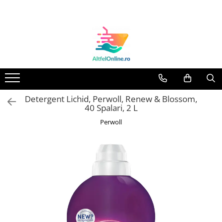
Toate Produsele
Produse Cosmetice Premium
Reducere 20% la achizitionarea a
minimum 3 produse identice
Oferte
Detergent Lichid, Perwoll, Renew & Blossom,
Balsam Rufe
40 Spalari, 2 L
Balsam Lichid Rufe
Perwoll
Odorizant Textile Spray
Perle Parfumate
Servetele parfumate rufe
Capsule si Tablete pentru Masina
de Spalat Vase
Detergent Rufe
Detergent Capsule