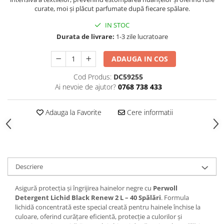
Produse Styling
curate, moi și plăcut parfumate după fiecare spălare.
Sampon
IN STOC
Sampon pentru Barbati
Durata de livrare:
1-3 zile lucratoare
Sampon Uscat
Tratament de Par
ADAUGA IN COS
Vopsea de Par
Cod Produs:
DC59255
Ingrijirea Picioarelor
Ai nevoie de ajutor?
0768 738 433
Ingrijirea Tenului
Creme de Fata
Adauga la Favorite
Cere informatii
Demachiere
Manichiura si Pedichiura
Parfumuri
Body Mist
Descriere
Pentru Barbati
Asigură protecția și îngrijirea hainelor negre cu
Perwoll
Pentru Femei
Detergent Lichid Black Renew 2 L – 40 Spălări
. Formula
Unisex
lichidă concentrată este special creată pentru hainele închise la
culoare, oferind curățare eficientă, protecție a culorilor și
Produse Barbierit