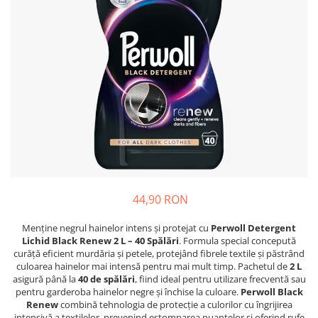
Epilare
Carlige Rufe
Solutii Curatare Mobila
Igiena Intima
Decoratiuni interior
Solutii Curatare Pardoseli
Absorbante
Hartie Igienica
Solutii Curatare Suprafete Diverse
Absorbante Incontinenta
Ingrijire Incaltaminte
Solutii Desfundare Scurgeri
Absorbante Zilnice
Lavete si Bureti
Solutii Intretinere Textile
Lotiuni si Geluri Intime
Manusi Menaj
Universale
Scutece pentru Adulti
Rezerva Mop, Faras, Perie
Servetele Intime
Saci Menajeri
Servetele Umede pentru Adulti
Igiena Orala
44,90 RON
Apa de Gura
Pasta de Dinti
Menține negrul hainelor intens și protejat cu
Perwoll Detergent
Periuta de Dinti
Lichid Black Renew 2 L – 40 Spălări
. Formula special concepută
curăță eficient murdăria și petele, protejând fibrele textile și păstrând
Ingrijire Buze
culoarea hainelor mai intensă pentru mai mult timp. Pachetul de
2 L
Ingrijirea Parului
asigură până la
40 de spălări
, fiind ideal pentru utilizare frecventă sau
pentru garderoba hainelor negre și închise la culoare.
Perwoll Black
Balsam de Par
Renew
combină tehnologia de protecție a culorilor cu îngrijirea
intensivă a textilelor, prevenind estomparea nuanțelor și oferind rufe