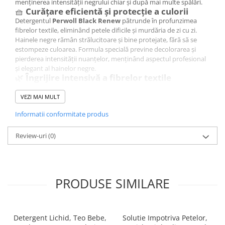
menținerea intensității negrului chiar și după mai multe spălări.
After Shave
🧺
Curățare eficientă și protecție a culorii
Detergentul
Perwoll Black Renew
pătrunde în profunzimea
After Shave Balsam
fibrelor textile, eliminând petele dificile și murdăria de zi cu zi.
Aparate de Ras
Hainele negre rămân strălucitoare și bine protejate, fără să se
Geluri si Spume de Ras
estompeze culoarea. Formula specială previne decolorarea și
pierderea intensității nuanțelor, menținând aspectul profesional
Ingrijire Barba
și elegant al hainelor negre.
Servetele Umede
🌿
Îngrijire intensivă a fibrelor textile
Pe lângă protecția culorii, Perwoll Black Renew îngrijește fibrele
Seturi Cadou
textile, păstrând hainele moi, plăcute la atingere și mai durabile în
VEZI MAI MULT
Pentru Barbati
timp. Aceasta transformă fiecare spălare într-o experiență de
Informatii conformitate produs
îngrijire completă, oferind rufe curate, confortabile și cu aspect
Pentru Femei
impecabil.
Uz Sanitar
💧
Formulă concentrată – eficiență și
Review-uri
(0)
economie
Pachetul de
2 L
oferă aproximativ
40 de spălări
, combinând
eficiența detergentului cu economia. Formula concentrată
permite utilizarea unei cantități mai mici la fiecare spălare,
PRODUSE SIMILARE
reducând risipa și costurile fără a compromite calitatea curățării și
protecția hainelor.
🌸
Beneficii principale:
Curățare profesională pentru haine negre și închise la culoare.
Detergent Lichid, Teo Bebe,
Solutie Impotriva Petelor,
Îndepărtează petele dificile și murdăria persistentă.